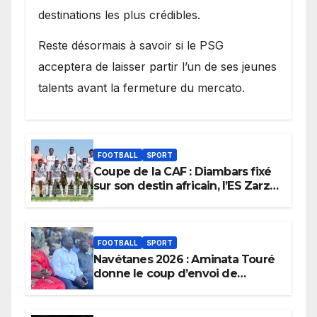
destinations les plus crédibles.
Reste désormais à savoir si le PSG
acceptera de laisser partir l’un de ses jeunes
talents avant la fermeture du mercato.
FOOTBALL
SPORT
Coupe de la CAF : Diambars fixé
sur son destin africain, l’ES Zarzis
sera son premier obstacle.
FOOTBALL
SPORT
Navétanes 2026 : Aminata Touré
donne le coup d’envoi de
l’initiative « Zéro Violence »
depuis sa ville natale pour
promouvoir des compétitions