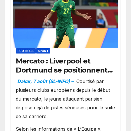
FOOTBALL
SPORT
Mercato : Liverpool et
Dortmund se positionnent
en favoris pour recruter
Dakar, 7 août (SL-INFO) –
Courtisé par
Ibrahim Mbaye
plusieurs clubs européens depuis le début
du mercato, le jeune attaquant parisien
dispose déjà de pistes sérieuses pour la suite
de sa carrière.
Selon les informations de « L’Équipe »,