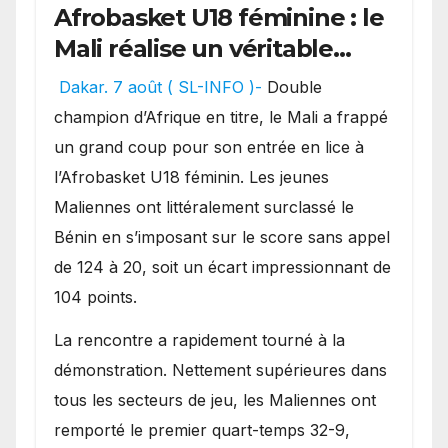
Afrobasket U18 féminine : le
Mali réalise un véritable
festival offensif et inflige
Dakar. 7 août ( SL-INFO )-
Double
une lourde défaite au
champion d’Afrique en titre, le Mali a frappé
Bénin.
un grand coup pour son entrée en lice à
l’Afrobasket U18 féminin. Les jeunes
Maliennes ont littéralement surclassé le
Bénin en s’imposant sur le score sans appel
de 124 à 20, soit un écart impressionnant de
104 points.
La rencontre a rapidement tourné à la
démonstration. Nettement supérieures dans
tous les secteurs de jeu, les Maliennes ont
remporté le premier quart-temps 32-9,