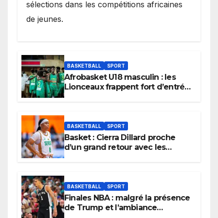
sélections dans les compétitions africaines
de jeunes.
BASKETBALL
SPORT
Afrobasket U18 masculin : les
Lionceaux frappent fort d’entrée
et lancent idéalement leur
tournoi.
BASKETBALL
SPORT
Basket : Cierra Dillard proche
d’un grand retour avec les
Lionnes ?
BASKETBALL
SPORT
Finales NBA : malgré la présence
de Trump et l’ambiance
électrique du Garden,