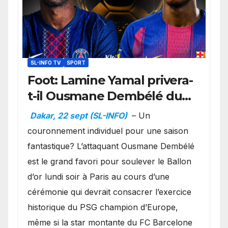
SL-INFO TV
SPORT
Foot: Lamine Yamal privera-
t-il Ousmane Dembélé du
Ballon d’or ?
Dakar, 22 sept (SL-INFO)
– Un
couronnement individuel pour une saison
fantastique? L’attaquant Ousmane Dembélé
est le grand favori pour soulever le Ballon
d’or lundi soir à Paris au cours d’une
cérémonie qui devrait consacrer l’exercice
historique du PSG champion d’Europe,
même si la star montante du FC Barcelone