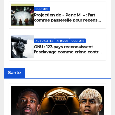
CULTURE
Projection de « Penc Mi » : l’art
comme passerelle pour repenser
la transmission des savoirs
africains.
ACTUALITÉS
AFRIQUE
CULTURE
ONU : 123 pays reconnaissent
l’esclavage comme crime contre
l’humanité, la France toujours en
retard sur le Code noi
Santé