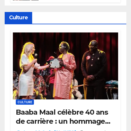
Wembanyama fait taire New
York
Culture
CULTURE
Baaba Maal célèbre 40 ans
de carrière : un hommage
exceptionnel à Oslo en