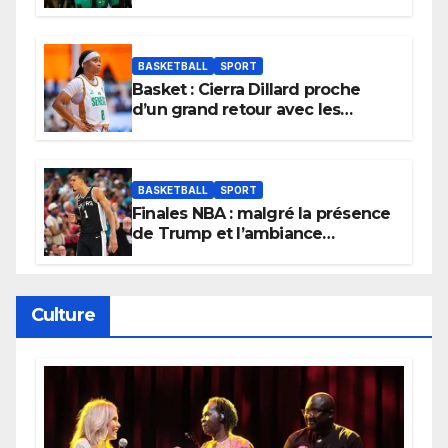
et lancent idéalement leur
tournoi.
BASKETBALL
SPORT
Basket : Cierra Dillard proche
d’un grand retour avec les
Lionnes ?
BASKETBALL
SPORT
Finales NBA : malgré la présence
de Trump et l’ambiance
électrique du Garden,
Wembanyama fait taire New
York
Culture