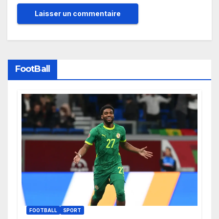
FootBall
FOOTBALL
SPORT