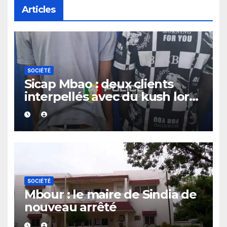
Articles
SOCIÉTÉ
Sicap Mbao : deux clients
interpellés avec du kush lors
d’un contrôle de police dans
un bar
SOCIÉTÉ
Mbour : le maire de Sindia de
nouveau arrêté