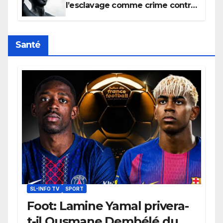
l’esclavage comme crime contre
l’humanité, la France toujours en
retard sur le Code noi
Santé
SL-INFO TV
SPORT
Foot: Lamine Yamal privera-
t-il Ousmane Dembélé du