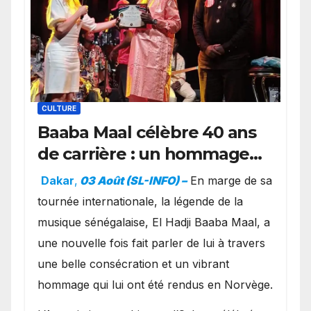
CULTURE
Baaba Maal célèbre 40 ans
de carrière : un hommage
exceptionnel à Oslo en
Dakar
,
03 Août (SL-INFO) –
​En marge de sa
présence de la famille
tournée internationale, la légende de la
royale.
musique sénégalaise, El Hadji Baaba Maal, a
une nouvelle fois fait parler de lui à travers
une belle consécration et un vibrant
hommage qui lui ont été rendus en Norvège.