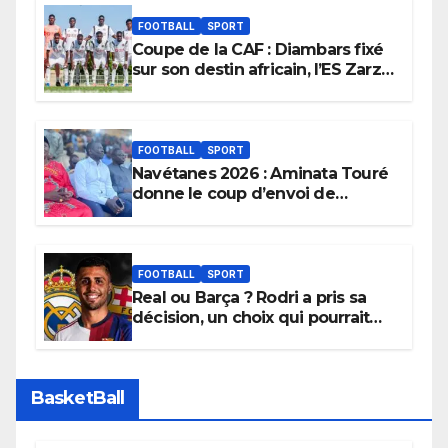
FOOTBALL
SPORT
Coupe de la CAF : Diambars fixé
sur son destin africain, l’ES Zarzis
sera son premier obstacle.
FOOTBALL
SPORT
Navétanes 2026 : Aminata Touré
donne le coup d’envoi de
l’initiative « Zéro Violence »
depuis sa ville natale pour
promouvoir des compétitions
apaisées.
FOOTBALL
SPORT
Real ou Barça ? Rodri a pris sa
décision, un choix qui pourrait
faire grand bruit sur le marché
des transferts.
BasketBall