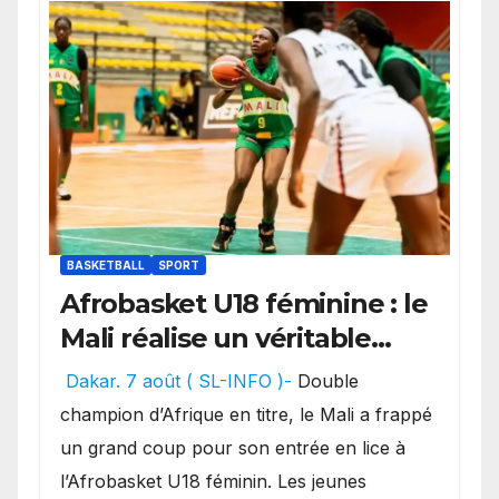
BASKETBALL
SPORT
Afrobasket U18 féminine : le
Mali réalise un véritable
festival offensif et inflige
Dakar. 7 août ( SL-INFO )-
Double
une lourde défaite au
champion d’Afrique en titre, le Mali a frappé
Bénin.
un grand coup pour son entrée en lice à
l’Afrobasket U18 féminin. Les jeunes