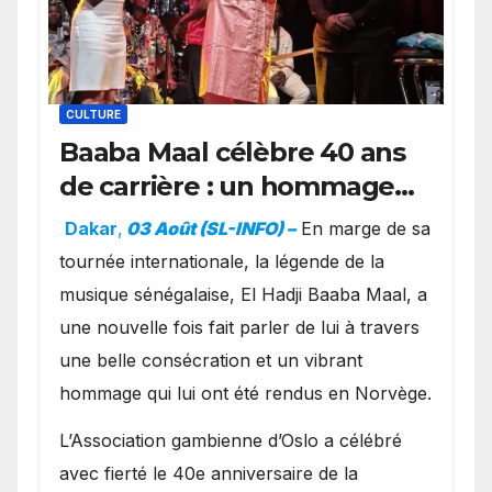
CULTURE
Baaba Maal célèbre 40 ans
de carrière : un hommage
exceptionnel à Oslo en
Dakar
,
03 Août (SL-INFO) –
​En marge de sa
présence de la famille
tournée internationale, la légende de la
royale.
musique sénégalaise, El Hadji Baaba Maal, a
une nouvelle fois fait parler de lui à travers
une belle consécration et un vibrant
hommage qui lui ont été rendus en Norvège.
​L’Association gambienne d’Oslo a célébré
avec fierté le 40e anniversaire de la