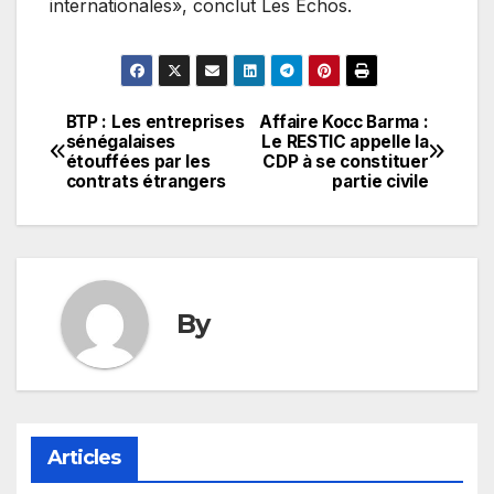
internationales», conclut Les Échos.
BTP : Les entreprises
Affaire Kocc Barma :
Navigation
sénégalaises
Le RESTIC appelle la
étouffées par les
CDP à se constituer
de
contrats étrangers
partie civile
l’article
By
Articles