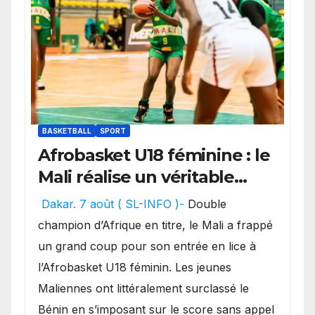
BASKETBALL
SPORT
Afrobasket U18 féminine : le
Mali réalise un véritable
festival offensif et inflige
Dakar. 7 août ( SL-INFO )-
Double
une lourde défaite au
champion d’Afrique en titre, le Mali a frappé
Bénin.
un grand coup pour son entrée en lice à
l’Afrobasket U18 féminin. Les jeunes
Maliennes ont littéralement surclassé le
Bénin en s’imposant sur le score sans appel