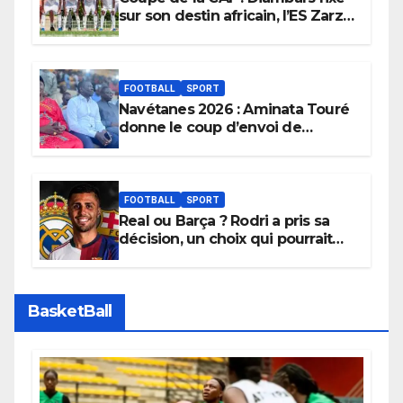
sur son destin africain, l’ES Zarzis
sera son premier obstacle.
FOOTBALL
SPORT
Navétanes 2026 : Aminata Touré
donne le coup d’envoi de
l’initiative « Zéro Violence »
depuis sa ville natale pour
promouvoir des compétitions
apaisées.
FOOTBALL
SPORT
Real ou Barça ? Rodri a pris sa
décision, un choix qui pourrait
faire grand bruit sur le marché
des transferts.
BasketBall