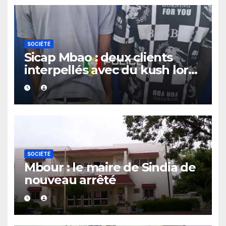
SOCIÉTÉ
Sicap Mbao : deux clients
interpellés avec du kush lors
d’un contrôle de police dans
un bar
SOCIÉTÉ
Mbour : le maire de Sindia de
nouveau arrêté