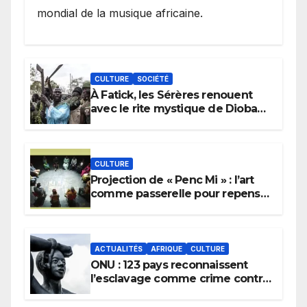
mondial de la musique africaine.
CULTURE
SOCIÉTÉ
À Fatick, les Sérères renouent
avec le rite mystique de Diobaye
pour implorer le retour de la
pluie.
CULTURE
Projection de « Penc Mi » : l’art
comme passerelle pour repenser
la transmission des savoirs
africains.
ACTUALITÉS
AFRIQUE
CULTURE
ONU : 123 pays reconnaissent
l’esclavage comme crime contre
l’humanité, la France toujours en
retard sur le Code noi