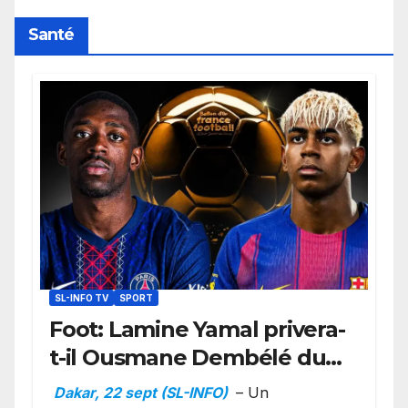
Santé
SL-INFO TV
SPORT
Foot: Lamine Yamal privera-
t-il Ousmane Dembélé du
Ballon d’or ?
Dakar, 22 sept (SL-INFO)
– Un