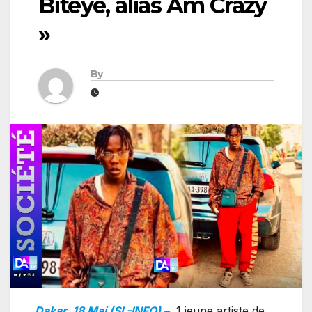
Bitèye, alias Am Crazy
»
By
Dakar, 18 Mai (SL-INFO) –
1 jeune artiste de