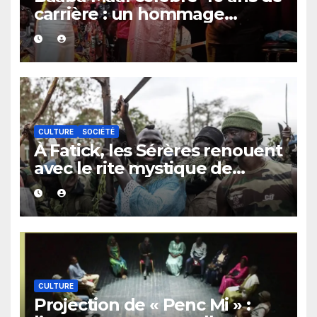
carrière : un hommage
exceptionnel à Oslo en
présence de la famille royale.
CULTURE
SOCIÉTÉ
À Fatick, les Sérères renouent
avec le rite mystique de
Diobaye pour implorer le
retour de la pluie.
CULTURE
Projection de « Penc Mi » :