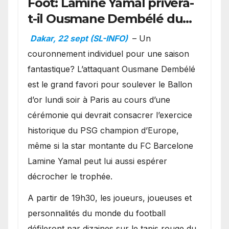
Foot: Lamine Yamal privera-
t-il Ousmane Dembélé du
Ballon d’or ?
Dakar, 22 sept (SL-INFO)
– Un
couronnement individuel pour une saison
fantastique? L’attaquant Ousmane Dembélé
est le grand favori pour soulever le Ballon
d’or lundi soir à Paris au cours d’une
cérémonie qui devrait consacrer l’exercice
historique du PSG champion d’Europe,
même si la star montante du FC Barcelone
Lamine Yamal peut lui aussi espérer
décrocher le trophée.
A partir de 19h30, les joueurs, joueuses et
personnalités du monde du football
défileront par dizaines sur le tapis rouge du