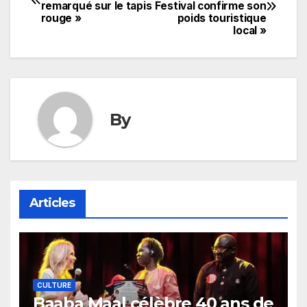
remarqué sur le tapis
Festival confirme son
de
rouge »
poids touristique
local »
l’article
By
Articles
CULTURE
Baaba Maal célèbre 40 ans de