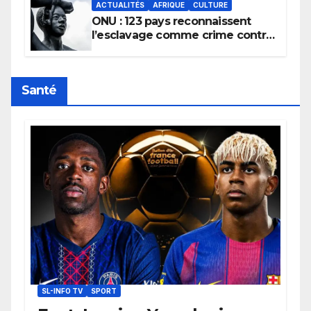
ACTUALITÉS
AFRIQUE
CULTURE
ONU : 123 pays reconnaissent
l’esclavage comme crime contre
l’humanité, la France toujours en
retard sur le Code noi
Santé
SL-INFO TV
SPORT