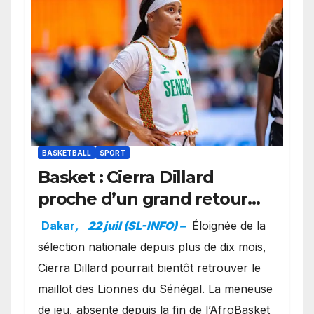
BASKETBALL
SPORT
Basket : Cierra Dillard
proche d’un grand retour
avec les Lionnes ?
Dakar
,
22 juil (SL-INFO) –
Éloignée de la
sélection nationale depuis plus de dix mois,
Cierra Dillard pourrait bientôt retrouver le
maillot des Lionnes du Sénégal. La meneuse
de jeu, absente depuis la fin de l’AfroBasket