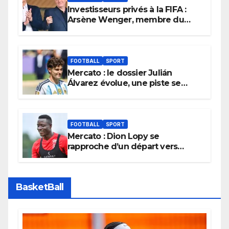
Investisseurs privés à la FIFA :
Arsène Wenger, membre du
cabinet d’Infantino, brise le
silence
FOOTBALL
SPORT
Mercato : le dossier Julián
Álvarez évolue, une piste se
referme définitivement
FOOTBALL
SPORT
Mercato : Dion Lopy se
rapproche d’un départ vers
l’Arabie Saoudite
BasketBall