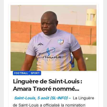
FOOTBALL
SPORT
Linguère de Saint-Louis :
Amara Traoré nommé
manager sportif et
Saint-Louis, 5 août (SL-INFO) –
La Linguère
entraîneur de l’équipe
de Saint-Louis a officialisé la nomination