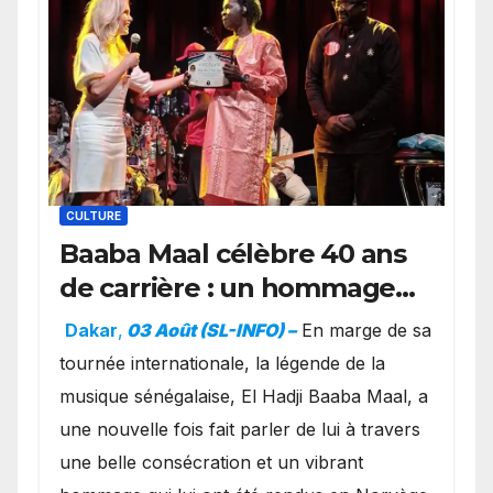
CULTURE
Baaba Maal célèbre 40 ans
de carrière : un hommage
exceptionnel à Oslo en
Dakar
,
03 Août (SL-INFO) –
​En marge de sa
présence de la famille
tournée internationale, la légende de la
royale.
musique sénégalaise, El Hadji Baaba Maal, a
une nouvelle fois fait parler de lui à travers
une belle consécration et un vibrant