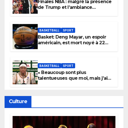
Finales NBA : malgré la présence
de Trump et l’ambiance
électrique du Garden,
Wembanyama fait taire New
York
BASKETBALL
SPORT
Basket: Deng Mayar, un espoir
américain, est mort noyé à 22
ans
BASKETBALL
SPORT
« Beaucoup sont plus
talentueuses que moi, mais j’ai
persévéré » : le message fort de
Cierra Dillard
Culture