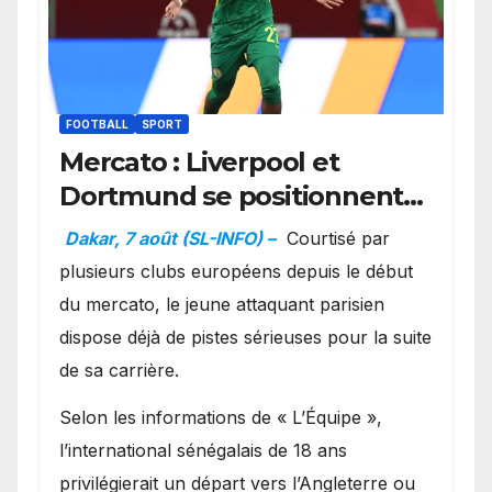
FOOTBALL
SPORT
Mercato : Liverpool et
Dortmund se positionnent
en favoris pour recruter
Dakar, 7 août (SL-INFO) –
Courtisé par
Ibrahim Mbaye
plusieurs clubs européens depuis le début
du mercato, le jeune attaquant parisien
dispose déjà de pistes sérieuses pour la suite
de sa carrière.
Selon les informations de « L’Équipe »,
l’international sénégalais de 18 ans
privilégierait un départ vers l’Angleterre ou