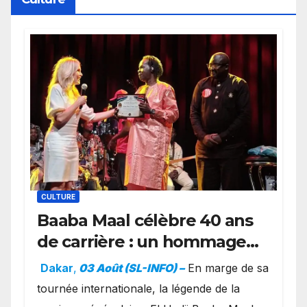
CULTURE
Baaba Maal célèbre 40 ans
de carrière : un hommage
exceptionnel à Oslo en
Dakar
,
03 Août (SL-INFO) –
​En marge de sa
présence de la famille
tournée internationale, la légende de la
royale.