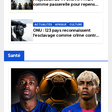
comme passerelle pour repenser
la transmission des savoirs
africains.
ACTUALITÉS
AFRIQUE
CULTURE
ONU : 123 pays reconnaissent
l’esclavage comme crime contre
l’humanité, la France toujours en
retard sur le Code noi
Santé