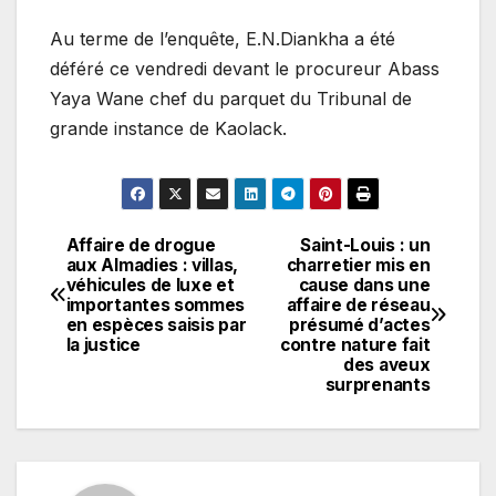
Au terme de l’enquête, E.N.Diankha a été
déféré ce vendredi devant le procureur Abass
Yaya Wane chef du parquet du Tribunal de
grande instance de Kaolack.
Affaire de drogue
Saint-Louis : un
Navigation
aux Almadies : villas,
charretier mis en
véhicules de luxe et
cause dans une
de
importantes sommes
affaire de réseau
en espèces saisis par
présumé d’actes
l’article
la justice
contre nature fait
des aveux
surprenants