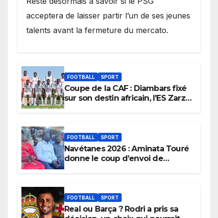
Reste désormais à savoir si le PSG
acceptera de laisser partir l’un de ses jeunes
talents avant la fermeture du mercato.
FOOTBALL
SPORT
Coupe de la CAF : Diambars fixé
sur son destin africain, l’ES Zarzis
sera son premier obstacle.
FOOTBALL
SPORT
Navétanes 2026 : Aminata Touré
donne le coup d’envoi de
l’initiative « Zéro Violence »
depuis sa ville natale pour
promouvoir des compétitions
apaisées.
FOOTBALL
SPORT
Real ou Barça ? Rodri a pris sa