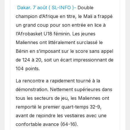
festival offensif et inflige
Dakar. 7 août ( SL-INFO )-
Double
une lourde défaite au
champion d’Afrique en titre, le Mali a frappé
Bénin.
un grand coup pour son entrée en lice à
l’Afrobasket U18 féminin. Les jeunes
Maliennes ont littéralement surclassé le
Bénin en s’imposant sur le score sans appel
de 124 à 20, soit un écart impressionnant de
104 points.
La rencontre a rapidement tourné à la
démonstration. Nettement supérieures dans
tous les secteurs de jeu, les Maliennes ont
remporté le premier quart-temps 32-9,
avant de rejoindre les vestiaires avec une
confortable avance (64-16).