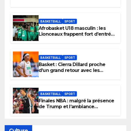
BASKETBALL
SPORT
Afrobasket U18 masculin : les
Lionceaux frappent fort d’entrée
et lancent idéalement leur
tournoi.
BASKETBALL
SPORT
Basket : Cierra Dillard proche
d’un grand retour avec les
Lionnes ?
BASKETBALL
SPORT
Finales NBA : malgré la présence
de Trump et l’ambiance
électrique du Garden,
Wembanyama fait taire New
York
Culture