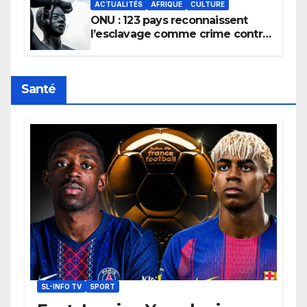
ACTUALITÉS
AFRIQUE
CULTURE
ONU : 123 pays reconnaissent
l’esclavage comme crime contre
l’humanité, la France toujours en
retard sur le Code noi
Santé
SL-INFO TV
SPORT