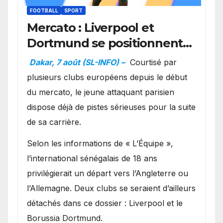
FOOTBALL
SPORT
Mercato : Liverpool et
Dortmund se positionnent
en favoris pour recruter
Dakar, 7 août (SL-INFO) –
Courtisé par
Ibrahim Mbaye
plusieurs clubs européens depuis le début
du mercato, le jeune attaquant parisien
dispose déjà de pistes sérieuses pour la suite
de sa carrière.
Selon les informations de « L’Équipe »,
l’international sénégalais de 18 ans
privilégierait un départ vers l’Angleterre ou
l’Allemagne. Deux clubs se seraient d’ailleurs
détachés dans ce dossier : Liverpool et le
Borussia Dortmund.