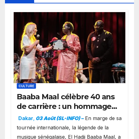
CULTURE
Baaba Maal célèbre 40 ans
de carrière : un hommage
exceptionnel à Oslo en
Dakar
,
03 Août (SL-INFO) –
​En marge de sa
présence de la famille
tournée internationale, la légende de la
royale.
musique sénégalaise, El Hadji Baaba Maal, a