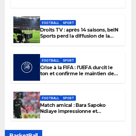
FOOTBALL
SPORT
Droits TV : après 14 saisons, beIN
Sports perd la diffusion de la
Liga
FOOTBALL
SPORT
Crise à la FIFA : l’UEFA durcit le
ton et confirme le maintien de
son boycott des Coupes du
monde.
FOOTBALL
SPORT
Match amical : Bara Sapoko
Ndiaye impressionne et
confirme son potentiel avec le
Bayern Munich
BasketBall