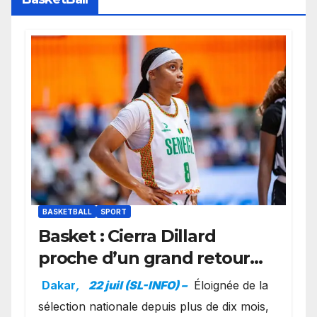
BASKETBALL
SPORT
Basket : Cierra Dillard
proche d’un grand retour
avec les Lionnes ?
Dakar
,
22 juil (SL-INFO) –
Éloignée de la
sélection nationale depuis plus de dix mois,