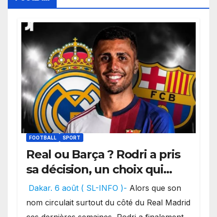
FOOTBALL
SPORT
Real ou Barça ? Rodri a pris
sa décision, un choix qui
pourrait faire grand bruit
Dakar. 6 août ( SL-INFO )-
Alors que son
sur le marché des
nom circulait surtout du côté du Real Madrid
transferts.