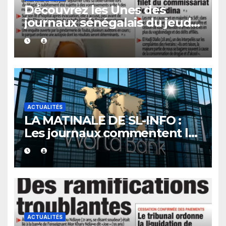
Découvrez les Unes des
journaux sénégalais du jeudi
06 août 2026
ACTUALITÉS
LA MATINALE DE SL-INFO :
Les journaux commentent le
nouvel accord du Sénégal
avec la Banque mondiale
ACTUALITÉS