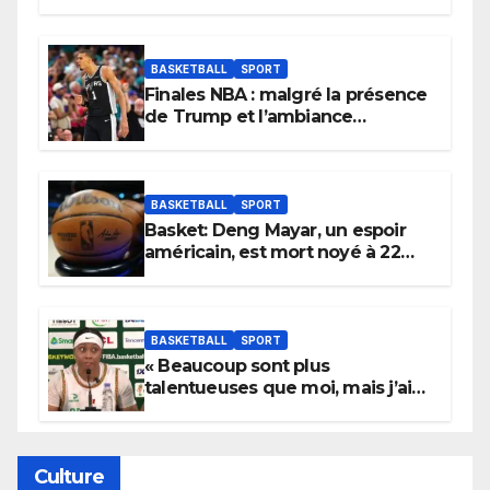
BASKETBALL
SPORT
Finales NBA : malgré la présence
de Trump et l’ambiance
électrique du Garden,
Wembanyama fait taire New
York
BASKETBALL
SPORT
Basket: Deng Mayar, un espoir
américain, est mort noyé à 22
ans
BASKETBALL
SPORT
« Beaucoup sont plus
talentueuses que moi, mais j’ai
persévéré » : le message fort de
Cierra Dillard
Culture