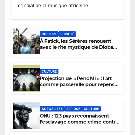
mondial de la musique africaine.
CULTURE
SOCIÉTÉ
À Fatick, les Sérères renouent
avec le rite mystique de Diobaye
pour implorer le retour de la
pluie.
CULTURE
Projection de « Penc Mi » : l’art
comme passerelle pour repenser
la transmission des savoirs
africains.
ACTUALITÉS
AFRIQUE
CULTURE
ONU : 123 pays reconnaissent
l’esclavage comme crime contre
l’humanité, la France toujours en
retard sur le Code noi