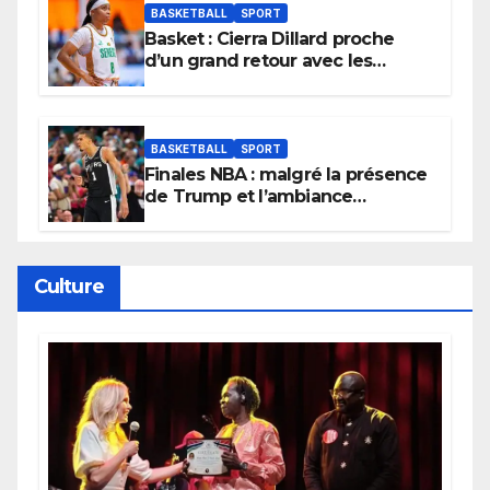
BASKETBALL
SPORT
Basket : Cierra Dillard proche
d’un grand retour avec les
Lionnes ?
BASKETBALL
SPORT
Finales NBA : malgré la présence
de Trump et l’ambiance
électrique du Garden,
Wembanyama fait taire New
York
Culture