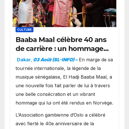
CULTURE
Baaba Maal célèbre 40 ans
de carrière : un hommage
exceptionnel à Oslo en
Dakar
,
03 Août (SL-INFO) –
​En marge de sa
présence de la famille
tournée internationale, la légende de la
royale.
musique sénégalaise, El Hadji Baaba Maal, a
une nouvelle fois fait parler de lui à travers
une belle consécration et un vibrant
hommage qui lui ont été rendus en Norvège.
​L’Association gambienne d’Oslo a célébré
avec fierté le 40e anniversaire de la