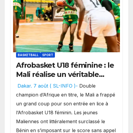
BASKETBALL
SPORT
Afrobasket U18 féminine : le
Mali réalise un véritable
festival offensif et inflige
Dakar. 7 août ( SL-INFO )-
Double
une lourde défaite au
champion d’Afrique en titre, le Mali a frappé
Bénin.
un grand coup pour son entrée en lice à
l’Afrobasket U18 féminin. Les jeunes
Maliennes ont littéralement surclassé le
Bénin en s’imposant sur le score sans appel