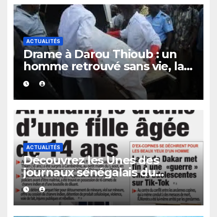
ACTUALITÉS
Drame à Darou Thioub : un
homme retrouvé sans vie, la
présence de traces de sang
alimente les premières
investigations.
ACTUALITÉS
Découvrez les Unes des
journaux sénégalais du
vendredi 07 août 2026