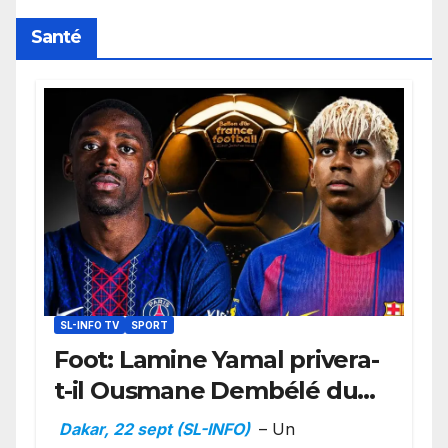
Santé
SL-INFO TV
SPORT
Foot: Lamine Yamal privera-
t-il Ousmane Dembélé du
Ballon d’or ?
Dakar, 22 sept (SL-INFO)
– Un