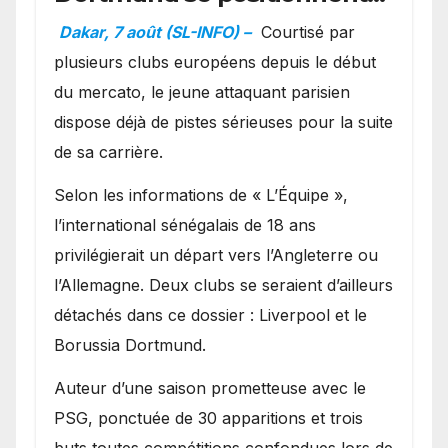
en favoris pour recruter
Dakar, 7 août (SL-INFO) –
Courtisé par
Ibrahim Mbaye
plusieurs clubs européens depuis le début
du mercato, le jeune attaquant parisien
dispose déjà de pistes sérieuses pour la suite
de sa carrière.
Selon les informations de « L’Équipe »,
l’international sénégalais de 18 ans
privilégierait un départ vers l’Angleterre ou
l’Allemagne. Deux clubs se seraient d’ailleurs
détachés dans ce dossier : Liverpool et le
Borussia Dortmund.
Auteur d’une saison prometteuse avec le
PSG, ponctuée de 30 apparitions et trois
buts toutes compétitions confondues lors de