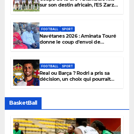
sur son destin africain, l’ES Zarzis
sera son premier obstacle.
FOOTBALL
SPORT
Navétanes 2026 : Aminata Touré
donne le coup d’envoi de
l’initiative « Zéro Violence »
depuis sa ville natale pour
promouvoir des compétitions
apaisées.
FOOTBALL
SPORT
Real ou Barça ? Rodri a pris sa
décision, un choix qui pourrait
faire grand bruit sur le marché
des transferts.
BasketBall