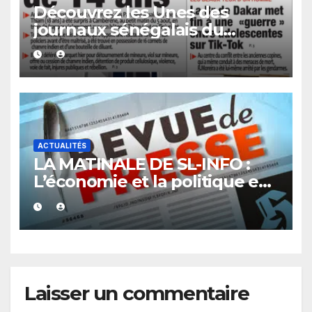
Découvrez les Unes des
journaux sénégalais du
vendredi 07 août 2026
ACTUALITÉS
LA MATINALE DE SL-INFO :
L’économie et la politique en
vedette
Laisser un commentaire