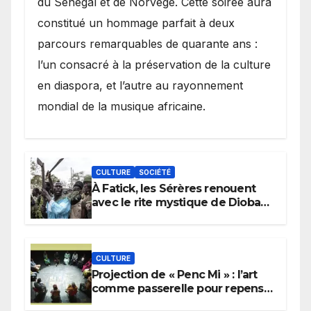
du Sénégal et de Norvège. Cette soirée aura
constitué un hommage parfait à deux
parcours remarquables de quarante ans :
l’un consacré à la préservation de la culture
en diaspora, et l’autre au rayonnement
mondial de la musique africaine.
CULTURE
SOCIÉTÉ
À Fatick, les Sérères renouent
avec le rite mystique de Diobaye
pour implorer le retour de la
pluie.
CULTURE
Projection de « Penc Mi » : l’art
comme passerelle pour repenser
la transmission des savoirs