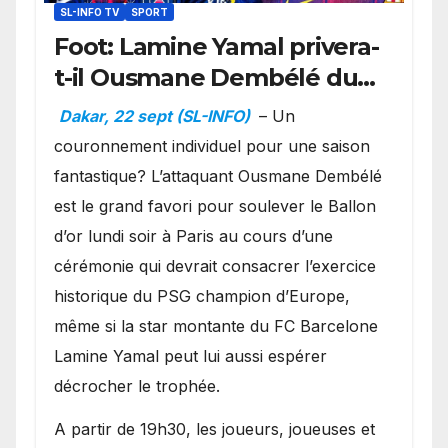
SL-INFO TV
SPORT
Foot: Lamine Yamal privera-
t-il Ousmane Dembélé du
Ballon d’or ?
Dakar, 22 sept (SL-INFO)
– Un
couronnement individuel pour une saison
fantastique? L’attaquant Ousmane Dembélé
est le grand favori pour soulever le Ballon
d’or lundi soir à Paris au cours d’une
cérémonie qui devrait consacrer l’exercice
historique du PSG champion d’Europe,
même si la star montante du FC Barcelone
Lamine Yamal peut lui aussi espérer
décrocher le trophée.
A partir de 19h30, les joueurs, joueuses et