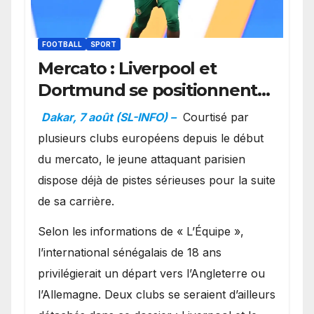
FOOTBALL
SPORT
Mercato : Liverpool et
Dortmund se positionnent
en favoris pour recruter
Dakar, 7 août (SL-INFO) –
Courtisé par
Ibrahim Mbaye
plusieurs clubs européens depuis le début
du mercato, le jeune attaquant parisien
dispose déjà de pistes sérieuses pour la suite
de sa carrière.
Selon les informations de « L’Équipe »,
l’international sénégalais de 18 ans
privilégierait un départ vers l’Angleterre ou
l’Allemagne. Deux clubs se seraient d’ailleurs