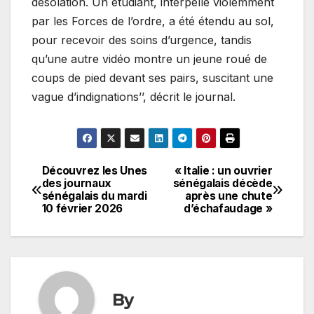
désolation. Un étudiant, interpellé violemment
par les Forces de l’ordre, a été étendu au sol,
pour recevoir des soins d’urgence, tandis
qu’une autre vidéo montre un jeune roué de
coups de pied devant ses pairs, suscitant une
vague d’indignations’’, décrit le journal.
Découvrez les Unes
« Italie : un ouvrier
Navigation
des journaux
sénégalais décède
sénégalais du mardi
après une chute
de
10 février 2026
d’échafaudage »
l’article
By