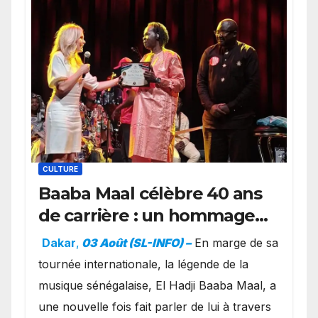
CULTURE
Baaba Maal célèbre 40 ans
de carrière : un hommage
exceptionnel à Oslo en
Dakar
,
03 Août (SL-INFO) –
​En marge de sa
présence de la famille
tournée internationale, la légende de la
royale.
musique sénégalaise, El Hadji Baaba Maal, a
une nouvelle fois fait parler de lui à travers