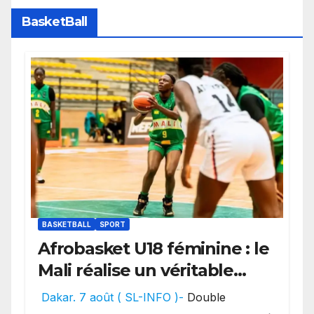
BasketBall
BASKETBALL
SPORT
Afrobasket U18 féminine : le
Mali réalise un véritable
festival offensif et inflige
Dakar. 7 août ( SL-INFO )-
Double
une lourde défaite au