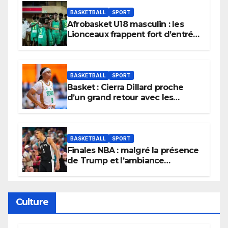
BASKETBALL
SPORT
Afrobasket U18 masculin : les
Lionceaux frappent fort d’entrée
et lancent idéalement leur
tournoi.
BASKETBALL
SPORT
Basket : Cierra Dillard proche
d’un grand retour avec les
Lionnes ?
BASKETBALL
SPORT
Finales NBA : malgré la présence
de Trump et l’ambiance
électrique du Garden,
Wembanyama fait taire New
York
Culture