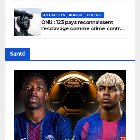
africains.
ACTUALITÉS
AFRIQUE
CULTURE
ONU : 123 pays reconnaissent
l’esclavage comme crime contre
l’humanité, la France toujours en
retard sur le Code noi
Santé