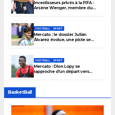
Investisseurs privés à la FIFA :
Arsène Wenger, membre du
cabinet d’Infantino, brise le
silence
FOOTBALL
SPORT
Mercato : le dossier Julián
Álvarez évolue, une piste se
referme définitivement
FOOTBALL
SPORT
Mercato : Dion Lopy se
rapproche d’un départ vers
l’Arabie Saoudite
BasketBall