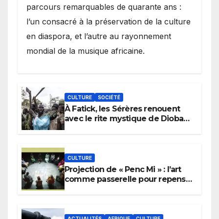
parcours remarquables de quarante ans :
l’un consacré à la préservation de la culture
en diaspora, et l’autre au rayonnement
mondial de la musique africaine.
CULTURE
SOCIÉTÉ
À Fatick, les Sérères renouent
avec le rite mystique de Diobaye
pour implorer le retour de la
pluie.
CULTURE
Projection de « Penc Mi » : l’art
comme passerelle pour repenser
la transmission des savoirs
africains.
ACTUALITÉS
AFRIQUE
CULTURE