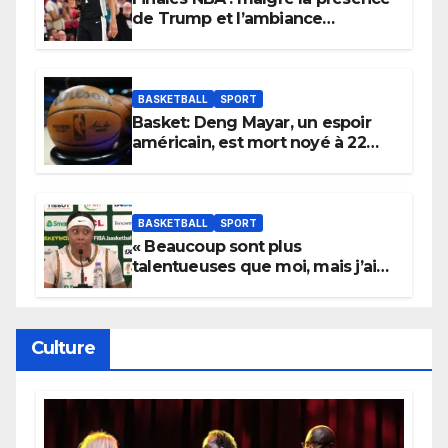
de Trump et l’ambiance
électrique du Garden,
Wembanyama fait taire New
York
BASKETBALL
SPORT
Basket: Deng Mayar, un espoir
américain, est mort noyé à 22
ans
BASKETBALL
SPORT
« Beaucoup sont plus
talentueuses que moi, mais j’ai
persévéré » : le message fort de
Cierra Dillard
Culture