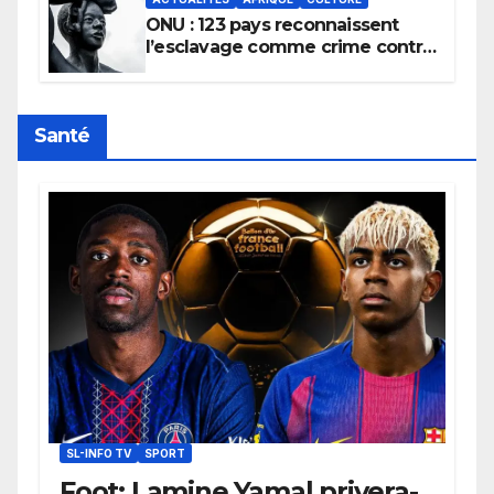
ONU : 123 pays reconnaissent
l’esclavage comme crime contre
l’humanité, la France toujours en
retard sur le Code noi
Santé
SL-INFO TV
SPORT
Foot: Lamine Yamal privera-