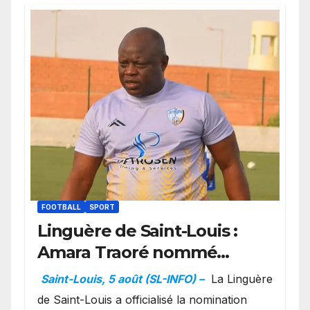
FOOTBALL
SPORT
Linguère de Saint-Louis :
Amara Traoré nommé
manager sportif et
Saint-Louis, 5 août (SL-INFO) –
La Linguère
entraîneur de l’équipe
de Saint-Louis a officialisé la nomination