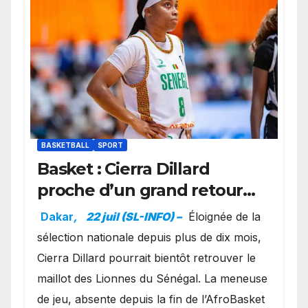
BASKETBALL
SPORT
Basket : Cierra Dillard
proche d’un grand retour
avec les Lionnes ?
Dakar
,
22 juil (SL-INFO) –
Éloignée de la
sélection nationale depuis plus de dix mois,
Cierra Dillard pourrait bientôt retrouver le
maillot des Lionnes du Sénégal. La meneuse
de jeu, absente depuis la fin de l’AfroBasket