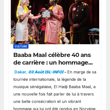
CULTURE
Baaba Maal célèbre 40 ans
de carrière : un hommage
exceptionnel à Oslo en
Dakar
,
03 Août (SL-INFO) –
​En marge de sa
présence de la famille
tournée internationale, la légende de la
royale.
musique sénégalaise, El Hadji Baaba Maal, a
une nouvelle fois fait parler de lui à travers
une belle consécration et un vibrant
hommage qui lui ont été rendus en Norvège.