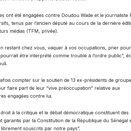
aires ont été engagées contre Doudou Wade et le journaliste
fs, tenus par l’ancien député au cours de la dernière édit
uturs médias (TFM, privée).
n restant chez vous, vaquer à vos occupations, prier pour
i pourrait être interprété comme trouble à l’ordre public”, éc
uli.
tefois compter sur le soutien de 13 ex-présidents de group
ur faire part de leur “vive préoccupation” relative aux
ires engagées contre lui.
le droit à la critique et le débat démocratique constituent des
nt garantis par la Constitution de la République du Sénégal 
librement souscrits par notre pays”.