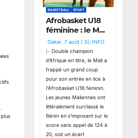
BASKETBALL
SPORT
Afrobasket U18
x
féminine : le Mali
réalise un
Dakar. 7 août ( SL-INFO
véritable festival
)-
Double champion
nées
offensif et
d’Afrique en titre, le Mali a
inflige une
frappé un grand coup
lourde défaite
pour son entrée en lice à
tifs
au Bénin.
l’Afrobasket U18 féminin.
Les jeunes Maliennes ont
littéralement surclassé le
,
Bénin en s’imposant sur le
 plus
score sans appel de 124 à
20, soit un écart