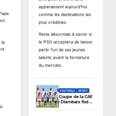
apparaissent aujourd’hui
 Pape
comme les destinations les
ion
plus crédibles.
Reste désormais à savoir si
le PSG acceptera de laisser
 la
rit
partir l’un de ses jeunes
talents avant la fermeture
du mercato.
e
FOOTBALL
SPORT
Coupe de la CAF
: Diambars fixé
et
sur son destin
africain, l’ES