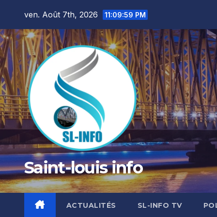
Skip
ven. Août 7th, 2026
11:10:01 PM
to
content
Saint-louis info
ACTUALITÉS
SL-INFO TV
PO