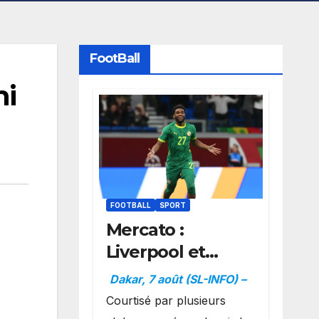
FootBall
mi
FOOTBALL
SPORT
Mercato :
Liverpool et
Dortmund se
Dakar, 7 août (SL-INFO) –
positionnent en
Courtisé par plusieurs
favoris pour