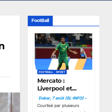
FootBall
n
FOOTBALL
SPORT
Mercato :
Liverpool et
Dortmund se
Dakar, 7 août (SL-INFO) –
positionnent en
Courtisé par plusieurs
favoris pour