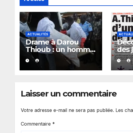
ACTUALITÉS
ACTUAL
Drame à Darou
Déco
Thioub : un homme
des 
retrouvé sans vie, la
séné
présence de traces
vend
de sang alimente
202
les premières
investigations.
Laisser un commentaire
Votre adresse e-mail ne sera pas publiée.
Les cha
Commentaire
*