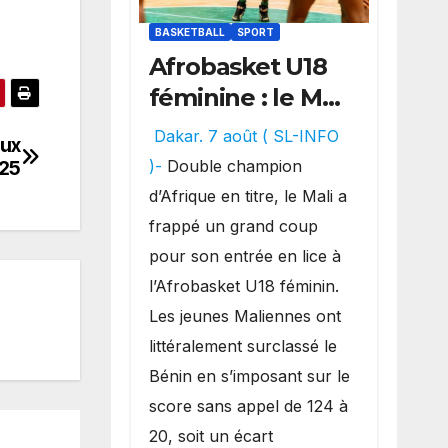
BASKETBALL
SPORT
Afrobasket U18
féminine : le Mali
réalise un
Dakar. 7 août ( SL-INFO
aux
véritable festival
)-
Double champion
025
offensif et
d’Afrique en titre, le Mali a
inflige une
frappé un grand coup
lourde défaite
pour son entrée en lice à
au Bénin.
l’Afrobasket U18 féminin.
Les jeunes Maliennes ont
littéralement surclassé le
Bénin en s’imposant sur le
score sans appel de 124 à
20, soit un écart