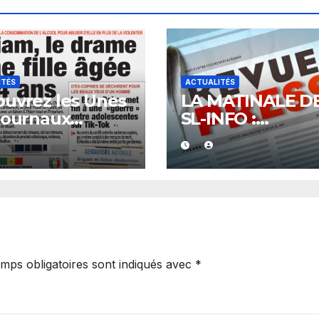
ITÉS
ACTUALITÉS
uvrez les Unes
LA MATINALE D
journaux
SL-INFO :
galais du
L’économie et la
redi 07 août
politique en
6
vedette
mps obligatoires sont indiqués avec
*