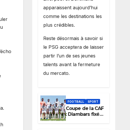
apparaissent aujourd’hui
comme les destinations les
uler
plus crédibles.
du
Reste désormais à savoir si
le PSG acceptera de laisser
l’écho
partir l’un de ses jeunes
talents avant la fermeture
du mercato.
e
FOOTBALL
SPORT
a.
Coupe de la CAF
: Diambars fixé
sur son destin
kh
africain, l’ES