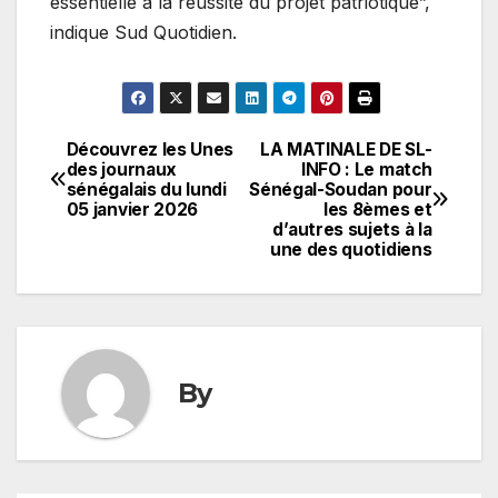
essentielle à la réussite du projet patriotique”,
indique Sud Quotidien.
Découvrez les Unes
LA MATINALE DE SL-
Navigation
des journaux
INFO : Le match
sénégalais du lundi
Sénégal-Soudan pour
de
05 janvier 2026
les 8èmes et
d’autres sujets à la
l’article
une des quotidiens
By