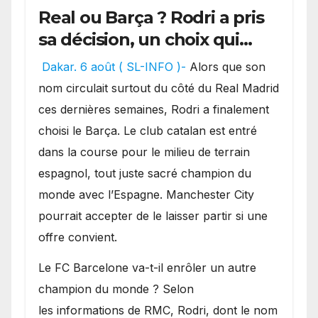
Real ou Barça ? Rodri a pris
sa décision, un choix qui
pourrait faire grand bruit
Dakar. 6 août ( SL-INFO )-
Alors que son
sur le marché des
nom circulait surtout du côté du Real Madrid
transferts.
ces dernières semaines, Rodri a finalement
choisi le Barça. Le club catalan est entré
dans la course pour le milieu de terrain
espagnol, tout juste sacré champion du
monde avec l’Espagne. Manchester City
pourrait accepter de le laisser partir si une
offre convient.
​Le FC Barcelone va-t-il enrôler un autre
champion du monde ? Selon
les informations de RMC, Rodri, dont le nom