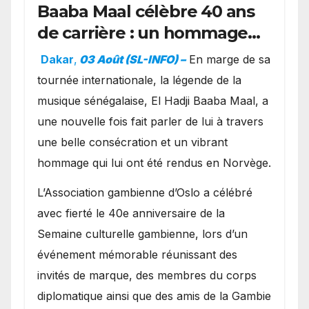
Baaba Maal célèbre 40 ans
de carrière : un hommage
exceptionnel à Oslo en
Dakar
,
03 Août (SL-INFO) –
​En marge de sa
présence de la famille
tournée internationale, la légende de la
royale.
musique sénégalaise, El Hadji Baaba Maal, a
une nouvelle fois fait parler de lui à travers
une belle consécration et un vibrant
hommage qui lui ont été rendus en Norvège.
​L’Association gambienne d’Oslo a célébré
avec fierté le 40e anniversaire de la
Semaine culturelle gambienne, lors d’un
événement mémorable réunissant des
invités de marque, des membres du corps
diplomatique ainsi que des amis de la Gambie