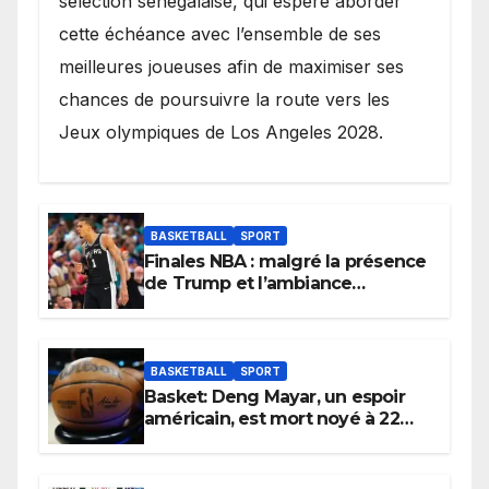
sélection sénégalaise, qui espère aborder
cette échéance avec l’ensemble de ses
meilleures joueuses afin de maximiser ses
chances de poursuivre la route vers les
Jeux olympiques de Los Angeles 2028.
BASKETBALL
SPORT
Finales NBA : malgré la présence
de Trump et l’ambiance
électrique du Garden,
Wembanyama fait taire New
York
BASKETBALL
SPORT
Basket: Deng Mayar, un espoir
américain, est mort noyé à 22
ans