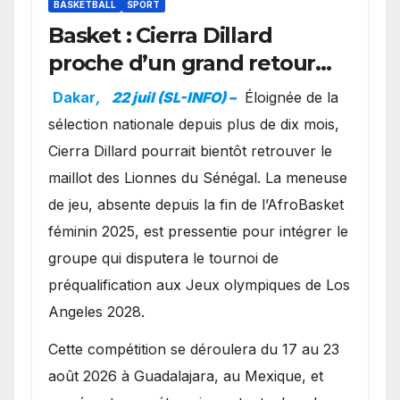
BASKETBALL
SPORT
Basket : Cierra Dillard
proche d’un grand retour
avec les Lionnes ?
Dakar
,
22 juil (SL-INFO) –
Éloignée de la
sélection nationale depuis plus de dix mois,
Cierra Dillard pourrait bientôt retrouver le
maillot des Lionnes du Sénégal. La meneuse
de jeu, absente depuis la fin de l’AfroBasket
féminin 2025, est pressentie pour intégrer le
groupe qui disputera le tournoi de
préqualification aux Jeux olympiques de Los
Angeles 2028.
Cette compétition se déroulera du 17 au 23
août 2026 à Guadalajara, au Mexique, et