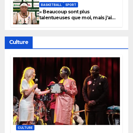
BASKETBALL
SPORT
« Beaucoup sont plus
talentueuses que moi, mais j’ai
persévéré » : le message fort de
Cierra Dillard
Culture
CULTURE