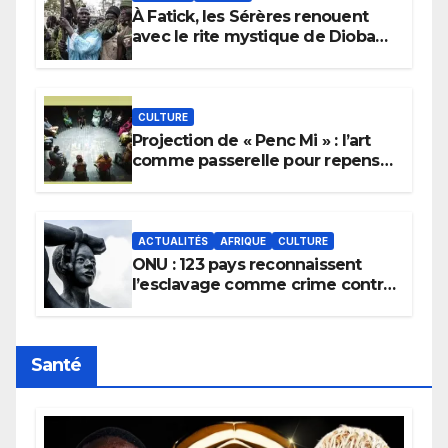
À Fatick, les Sérères renouent
avec le rite mystique de Diobaye
pour implorer le retour de la
pluie.
CULTURE
Projection de « Penc Mi » : l’art
comme passerelle pour repenser
la transmission des savoirs
africains.
ACTUALITÉS
AFRIQUE
CULTURE
ONU : 123 pays reconnaissent
l’esclavage comme crime contre
l’humanité, la France toujours en
retard sur le Code noi
Santé