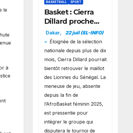
BASKETBALL
SPORT
e le
Basket : Cierra
Dillard proche
d’un grand
Dakar
,
22 juil (SL-INFO)
chute
retour avec les
–
Éloignée de la sélection
tenue
Lionnes ?
nationale depuis plus de dix
mois, Cierra Dillard pourrait
or à
bientôt retrouver le maillot
stice
des Lionnes du Sénégal. La
meneuse de jeu, absente
depuis la fin de
ent
l’AfroBasket féminin 2025,
est pressentie pour
intégrer le groupe qui
disputera le tournoi de