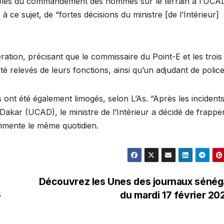
bles du commandement des hommes sur le terrain à l’UCA
 à ce sujet, de “fortes décisions du ministre [de l’Intérieur]
ation, précisant que le commissaire du Point-E et les trois
 relevés de leurs fonctions, ainsi qu’un adjudant de police
nt été également limogés, selon L’As. “Après les incident
akar (UCAD), le ministre de l’Intérieur a décidé de frapper
mmente le même quotidien.
Découvrez les Unes des journaux sénég
6
du mardi 17 février 2