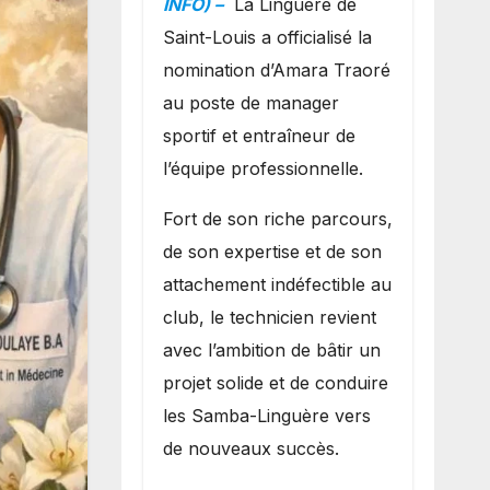
INFO) –
La Linguère de
manager sportif
Saint-Louis a officialisé la
et entraîneur de
nomination d’Amara Traoré
l’équipe
au poste de manager
sportif et entraîneur de
l’équipe professionnelle.
Fort de son riche parcours,
de son expertise et de son
attachement indéfectible au
club, le technicien revient
avec l’ambition de bâtir un
projet solide et de conduire
les Samba-Linguère vers
de nouveaux succès.