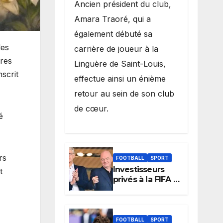
Ancien président du club,
Amara Traoré, qui a
également débuté sa
les
carrière de joueur à la
ures
Linguère de Saint-Louis,
nscrit
effectue ainsi un énième
retour au sein de son club
de cœur.
é
rs
FOOTBALL
SPORT
Investisseurs
t
privés à la FIFA :
,
Arsène Wenger,
membre du
cabinet
d’Infantino, brise
FOOTBALL
SPORT