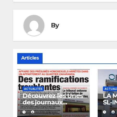
l’article
By
Articles
ACTUALITÉS
ACTUAL
Découvrez les Unes
LA 
des journaux
SL-I
sénégalais du
L’éc
mercredi 05 août
tran