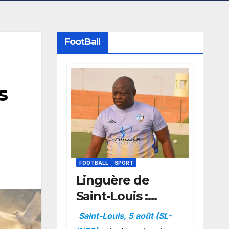
FootBall
s
FOOTBALL
SPORT
Linguère de
Saint-Louis :
Amara Traoré
Saint-Louis, 5 août (SL-
nommé