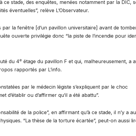
ée à ce stade, des enquêtes, menées notamment par la DIC, s
lités éventuelles”, relève L’Observateur.
 par la fenêtre [d’un pavillon universitaire] avant de tombe
uête ouverte privilégie donc “la piste de l’incendie pour iden
e
auté du 4
étage du pavillon F et qui, malheureusement, a at
propos rapportés par L’info.
onstatées par le médecin légiste s’expliquent par le choc
 d’établir ou d’affirmer qu’il a été abattu”.
abilité de la police”, en affirmant qu’à ce stade, il n’y a 
siques. “La thèse de la torture écartée”, peut-on aussi lir