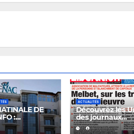
ITÉS
ACTUALITÉS
MATINALE DE
Découvrez les U
NFO :
des journaux
onomie, la
sénégalais du m
sparence et
04 août 2026