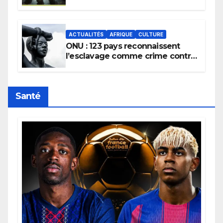
la transmission des savoirs
africains.
ACTUALITÉS
AFRIQUE
CULTURE
ONU : 123 pays reconnaissent
l’esclavage comme crime contre
l’humanité, la France toujours en
retard sur le Code noi
Santé