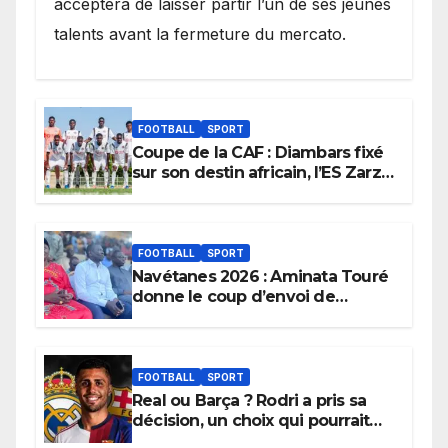
acceptera de laisser partir l’un de ses jeunes
talents avant la fermeture du mercato.
FOOTBALL
SPORT
Coupe de la CAF : Diambars fixé
sur son destin africain, l’ES Zarzis
sera son premier obstacle.
FOOTBALL
SPORT
Navétanes 2026 : Aminata Touré
donne le coup d’envoi de
l’initiative « Zéro Violence »
depuis sa ville natale pour
promouvoir des compétitions
apaisées.
FOOTBALL
SPORT
Real ou Barça ? Rodri a pris sa
décision, un choix qui pourrait
faire grand bruit sur le marché