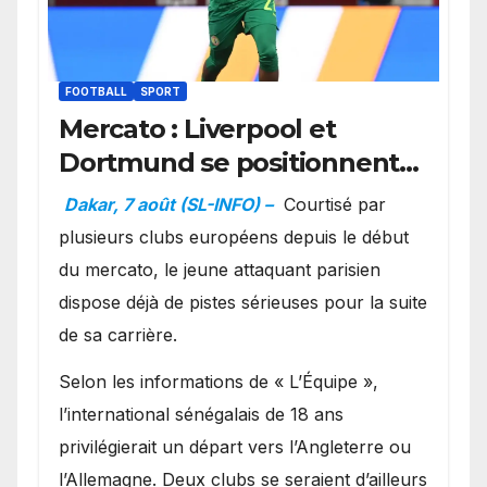
FOOTBALL
SPORT
Mercato : Liverpool et
Dortmund se positionnent
en favoris pour recruter
Dakar, 7 août (SL-INFO) –
Courtisé par
Ibrahim Mbaye
plusieurs clubs européens depuis le début
du mercato, le jeune attaquant parisien
dispose déjà de pistes sérieuses pour la suite
de sa carrière.
Selon les informations de « L’Équipe »,
l’international sénégalais de 18 ans
privilégierait un départ vers l’Angleterre ou
l’Allemagne. Deux clubs se seraient d’ailleurs