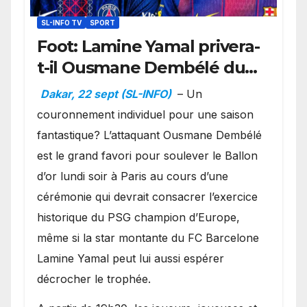
SL-INFO TV
SPORT
Foot: Lamine Yamal privera-
t-il Ousmane Dembélé du
Ballon d’or ?
Dakar, 22 sept (SL-INFO)
– Un
couronnement individuel pour une saison
fantastique? L’attaquant Ousmane Dembélé
est le grand favori pour soulever le Ballon
d’or lundi soir à Paris au cours d’une
cérémonie qui devrait consacrer l’exercice
historique du PSG champion d’Europe,
même si la star montante du FC Barcelone
Lamine Yamal peut lui aussi espérer
décrocher le trophée.