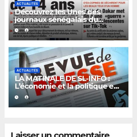
ACTUALITÉS
Découvrez les Unes des
journaux sénégalais du
vendredi 07 août 2026
ACTUALITÉS
LA MATINALE DE SL-INFO :
L’économie et la politique en
vedette
Laisser un commentaire