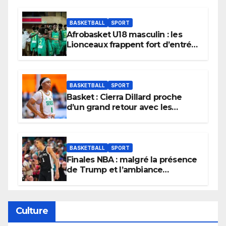
BASKETBALL
SPORT
Afrobasket U18 masculin : les
Lionceaux frappent fort d’entrée
et lancent idéalement leur
tournoi.
BASKETBALL
SPORT
Basket : Cierra Dillard proche
d’un grand retour avec les
Lionnes ?
BASKETBALL
SPORT
Finales NBA : malgré la présence
de Trump et l’ambiance
électrique du Garden,
Wembanyama fait taire New
York
Culture