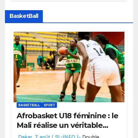
des transferts.
BasketBall
BASKETBALL
SPORT
Afrobasket U18 féminine : le
Mali réalise un véritable
festival offensif et inflige
Dakar. 7 août ( SL-INFO )-
Double