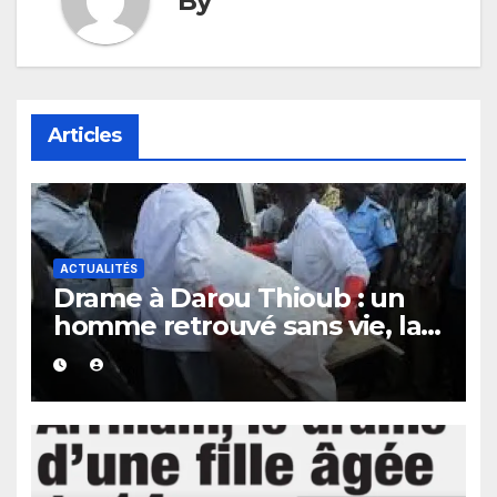
By
Articles
ACTUALITÉS
Drame à Darou Thioub : un
homme retrouvé sans vie, la
présence de traces de sang
alimente les premières
investigations.