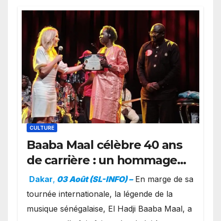
CULTURE
Baaba Maal célèbre 40 ans
de carrière : un hommage
exceptionnel à Oslo en
Dakar
,
03 Août (SL-INFO) –
​En marge de sa
présence de la famille
tournée internationale, la légende de la
royale.
musique sénégalaise, El Hadji Baaba Maal, a