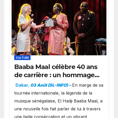
CULTURE
Baaba Maal célèbre 40 ans
de carrière : un hommage
exceptionnel à Oslo en
Dakar
,
03 Août (SL-INFO) –
​En marge de sa
présence de la famille
tournée internationale, la légende de la
royale.
musique sénégalaise, El Hadji Baaba Maal, a
une nouvelle fois fait parler de lui à travers
une belle consécration et un vibrant