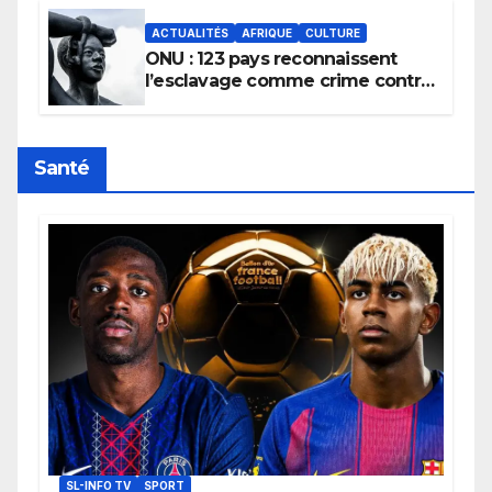
ACTUALITÉS
AFRIQUE
CULTURE
ONU : 123 pays reconnaissent
l’esclavage comme crime contre
l’humanité, la France toujours en
retard sur le Code noi
Santé
SL-INFO TV
SPORT