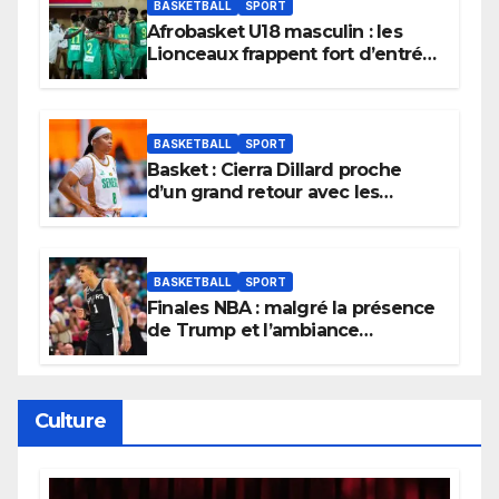
BASKETBALL
SPORT
Afrobasket U18 masculin : les
Lionceaux frappent fort d’entrée
et lancent idéalement leur
tournoi.
BASKETBALL
SPORT
Basket : Cierra Dillard proche
d’un grand retour avec les
Lionnes ?
BASKETBALL
SPORT
Finales NBA : malgré la présence
de Trump et l’ambiance
électrique du Garden,
Wembanyama fait taire New
York
Culture