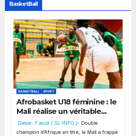
BasketBall
BASKETBALL
SPORT
Afrobasket U18 féminine : le
Mali réalise un véritable
festival offensif et inflige
Dakar. 7 août ( SL-INFO )-
Double
une lourde défaite au
champion d’Afrique en titre, le Mali a frappé