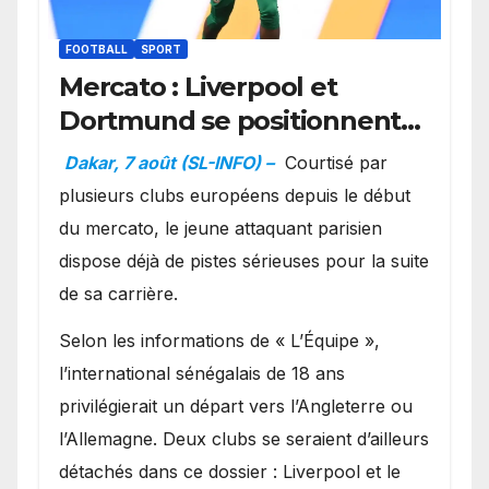
FOOTBALL
SPORT
Mercato : Liverpool et
Dortmund se positionnent
en favoris pour recruter
Dakar, 7 août (SL-INFO) –
Courtisé par
Ibrahim Mbaye
plusieurs clubs européens depuis le début
du mercato, le jeune attaquant parisien
dispose déjà de pistes sérieuses pour la suite
de sa carrière.
Selon les informations de « L’Équipe »,
l’international sénégalais de 18 ans
privilégierait un départ vers l’Angleterre ou
l’Allemagne. Deux clubs se seraient d’ailleurs
détachés dans ce dossier : Liverpool et le