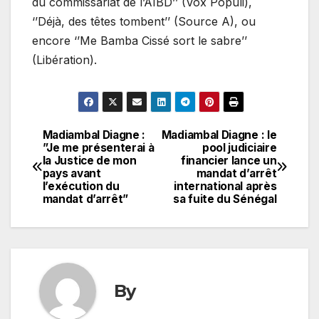
du commissariat de l’AIBD’’ (Vox Populi),
‘’Déjà, des têtes tombent’’ (Source A), ou
encore ‘’Me Bamba Cissé sort le sabre’’
(Libération).
Madiambal Diagne :
Madiambal Diagne : le
Navigation
”Je me présenterai à
pool judiciaire
la Justice de mon
financier lance un
de
pays avant
mandat d’arrêt
l’exécution du
international après
l’article
mandat d’arrêt”
sa fuite du Sénégal
By