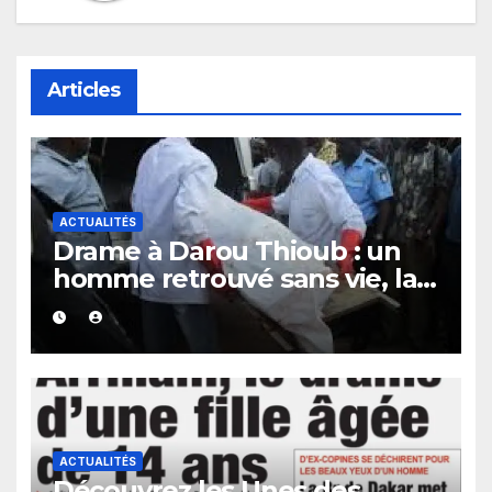
Articles
ACTUALITÉS
Drame à Darou Thioub : un
homme retrouvé sans vie, la
présence de traces de sang
alimente les premières
investigations.
ACTUALITÉS
Découvrez les Unes des