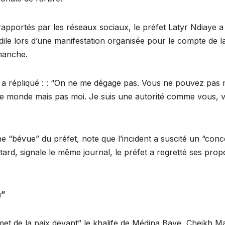
rapportés par les réseaux sociaux, le préfet Latyr Ndiaye a
dile lors d’une manifestation organisée pour le compte de l
manche.
t a répliqué : : “On ne me dégage pas. Vous ne pouvez pas
 le monde mais pas moi. Je suis une autorité comme vous, 
ne “bévue” du préfet, note que l’incident a suscité un “conc
tard, signale le même journal, le préfet a regretté ses prop
u”
lumet de la paix devant” le khalife de Médina Baye, Cheikh M