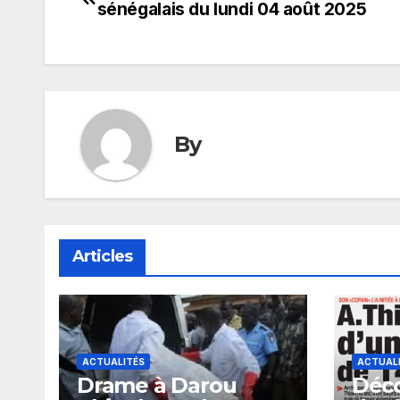
sénégalais du lundi 04 août 2025
de
l’article
By
Articles
ACTUALITÉS
ACTUAL
Drame à Darou
Déco