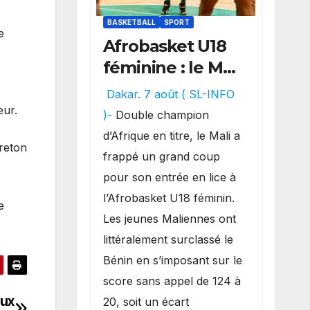
BASKETBALL
SPORT
e
Afrobasket U18
féminine : le Mali
réalise un
Dakar. 7 août ( SL-INFO
véritable festival
eur.
)-
Double champion
offensif et
d’Afrique en titre, le Mali a
Breton
inflige une
frappé un grand coup
lourde défaite
pour son entrée en lice à
au Bénin.
l’Afrobasket U18 féminin.
e
Les jeunes Maliennes ont
littéralement surclassé le
Bénin en s’imposant sur le
score sans appel de 124 à
aux
20, soit un écart