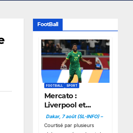
FootBall
e
FOOTBALL
SPORT
Mercato :
Liverpool et
Dortmund se
Dakar, 7 août (SL-INFO) –
positionnent en
Courtisé par plusieurs
favoris pour