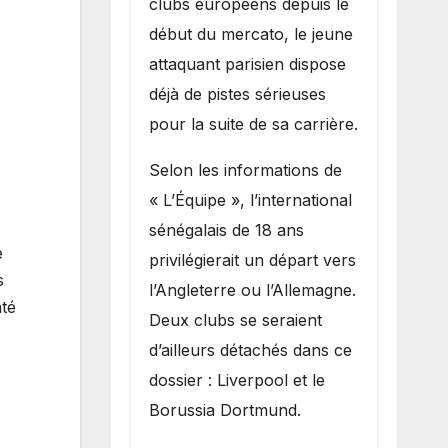
clubs européens depuis le
recruter Ibrahim
début du mercato, le jeune
Mbaye
attaquant parisien dispose
déjà de pistes sérieuses
pour la suite de sa carrière.
Selon les informations de
« L’Équipe », l’international
sénégalais de 18 ans
e
privilégierait un départ vers
s
l’Angleterre ou l’Allemagne.
té
Deux clubs se seraient
d’ailleurs détachés dans ce
dossier : Liverpool et le
Borussia Dortmund.