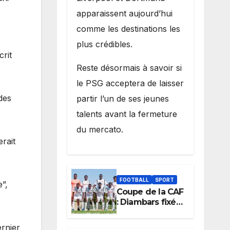
apparaissent aujourd’hui
comme les destinations les
plus crédibles.
crit
Reste désormais à savoir si
le PSG acceptera de laisser
des
partir l’un de ses jeunes
talents avant la fermeture
du mercato.
rait
FOOTBALL
SPORT
e”,
Coupe de la CAF
: Diambars fixé
sur son destin
africain, l’ES
ernier