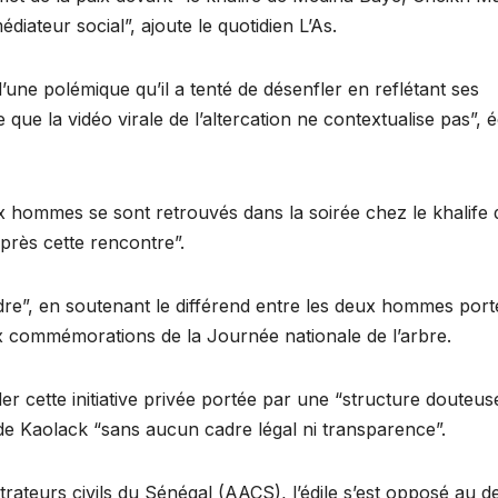
diateur social”, ajoute le quotidien L’As.
une polémique qu’il a tenté de désenfler en reflétant ses
 que la vidéo virale de l’altercation ne contextualise pas”, é
x hommes se sont retrouvés dans la soirée chez le khalife 
après cette rencontre”.
dre”, en soutenant le différend entre les deux hommes porte
aux commémorations de la Journée nationale de l’arbre.
er cette initiative privée portée par une “structure douteus
m de Kaolack “sans aucun cadre légal ni transparence”.
ateurs civils du Sénégal (AACS), l’édile s’est opposé au d