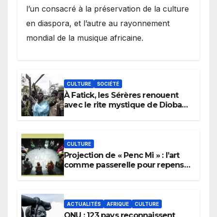
l’un consacré à la préservation de la culture
en diaspora, et l’autre au rayonnement
mondial de la musique africaine.
CULTURE
SOCIÉTÉ
À Fatick, les Sérères renouent
avec le rite mystique de Diobaye
pour implorer le retour de la
pluie.
CULTURE
Projection de « Penc Mi » : l’art
comme passerelle pour repenser
la transmission des savoirs
africains.
ACTUALITÉS
AFRIQUE
CULTURE
ONU : 123 pays reconnaissent