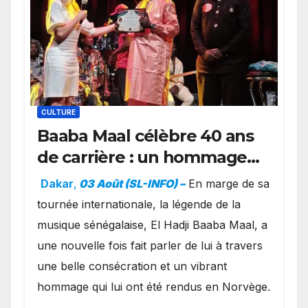
CULTURE
Baaba Maal célèbre 40 ans
de carrière : un hommage
exceptionnel à Oslo en
Dakar
,
03 Août (SL-INFO) –
​En marge de sa
présence de la famille
tournée internationale, la légende de la
royale.
musique sénégalaise, El Hadji Baaba Maal, a
une nouvelle fois fait parler de lui à travers
une belle consécration et un vibrant
hommage qui lui ont été rendus en Norvège.