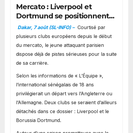
Mercato : Liverpool et
Dortmund se positionnent
en favoris pour recruter
Dakar, 7 août (SL-INFO) –
Courtisé par
Ibrahim Mbaye
plusieurs clubs européens depuis le début
du mercato, le jeune attaquant parisien
dispose déjà de pistes sérieuses pour la suite
de sa carrière.
Selon les informations de « L’Équipe »,
l’international sénégalais de 18 ans
privilégierait un départ vers l’Angleterre ou
l’Allemagne. Deux clubs se seraient d’ailleurs
détachés dans ce dossier : Liverpool et le
Borussia Dortmund.
Auteur d’une saison prometteuse avec le