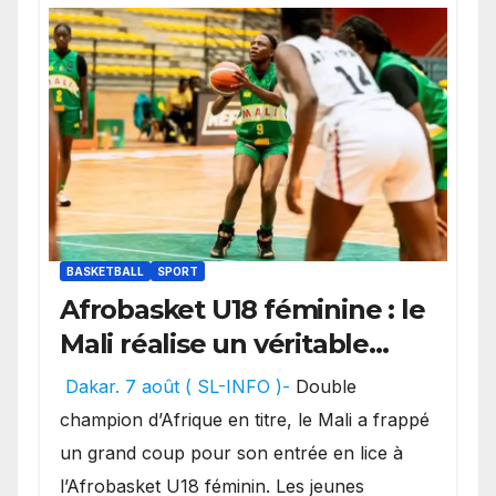
BASKETBALL
SPORT
Afrobasket U18 féminine : le
Mali réalise un véritable
festival offensif et inflige
Dakar. 7 août ( SL-INFO )-
Double
une lourde défaite au
champion d’Afrique en titre, le Mali a frappé
Bénin.
un grand coup pour son entrée en lice à
l’Afrobasket U18 féminin. Les jeunes