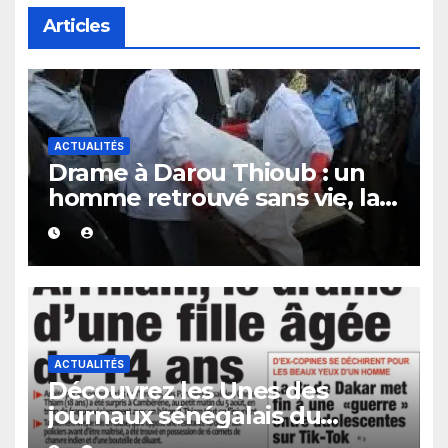
Articles
ACTUALITÉS
Drame à Darou Thioub : un
homme retrouvé sans vie, la
présence de traces de sang
alimente les premières
investigations.
ACTUALITÉS
Découvrez les Unes des
journaux sénégalais du
vendredi 07 août 2026