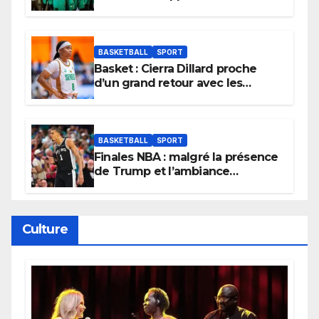
et lancent idéalement leur
tournoi.
BASKETBALL
SPORT
Basket : Cierra Dillard proche
d’un grand retour avec les
Lionnes ?
BASKETBALL
SPORT
Finales NBA : malgré la présence
de Trump et l’ambiance
électrique du Garden,
Wembanyama fait taire New
York
Culture