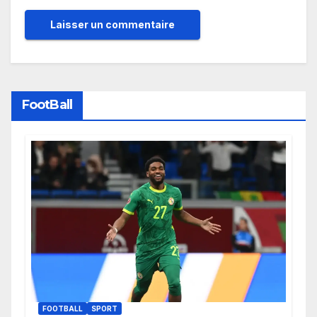
FootBall
FOOTBALL
SPORT