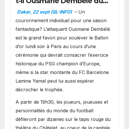
t-il Ousmane Dembélé du
Ballon d’or ?
Dakar, 22 sept (SL-INFO)
– Un
couronnement individuel pour une saison
fantastique? L’attaquant Ousmane Dembélé
est le grand favori pour soulever le Ballon
d’or lundi soir à Paris au cours d’une
cérémonie qui devrait consacrer l’exercice
historique du PSG champion d’Europe,
même si la star montante du FC Barcelone
Lamine Yamal peut lui aussi espérer
décrocher le trophée.
A partir de 19h30, les joueurs, joueuses et
personnalités du monde du football
défileront par dizaines sur le tapis rouge du
théâtre du Châtelet, au coeur de la capitale,