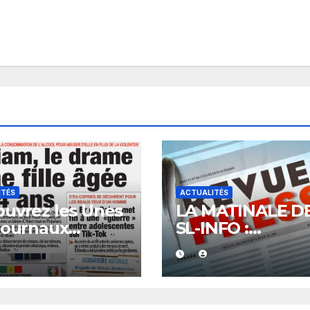
ITÉS
ACTUALITÉS
uvrez les Unes
LA MATINALE D
journaux
SL-INFO :
galais du
L’économie et la
redi 07 août
politique en
6
vedette