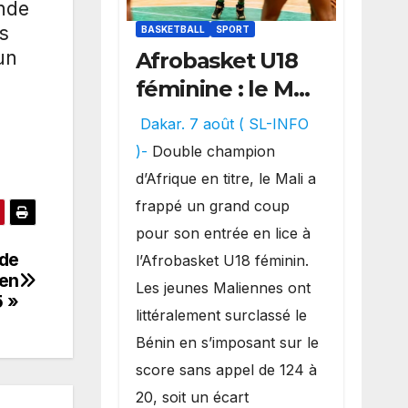
onde
ts
BASKETBALL
SPORT
un
Afrobasket U18
féminine : le Mali
réalise un
Dakar. 7 août ( SL-INFO
véritable festival
)-
Double champion
offensif et
d’Afrique en titre, le Mali a
inflige une
frappé un grand coup
lourde défaite
pour son entrée en lice à
au Bénin.
 de
l’Afrobasket U18 féminin.
 en
Les jeunes Maliennes ont
 »
littéralement surclassé le
Bénin en s’imposant sur le
score sans appel de 124 à
20, soit un écart