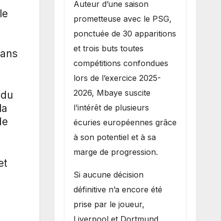
Auteur d’une saison
le
prometteuse avec le PSG,
ponctuée de 30 apparitions
et trois buts toutes
dans
compétitions confondues
lors de l’exercice 2025-
2026, Mbaye suscite
 du
la
l’intérêt de plusieurs
de
écuries européennes grâce
à son potentiel et à sa
marge de progression.
et
Si aucune décision
définitive n’a encore été
prise par le joueur,
Liverpool et Dortmund