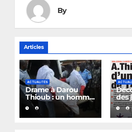
By
Articles
ACTUALITÉS
ACTUAL
Drame à Darou
Déco
Thioub : un homme
des 
retrouvé sans vie, la
séné
présence de traces
vend
de sang alimente
202
les premières