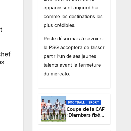
apparaissent aujourd’hui
comme les destinations les
plus crédibles.
t
Reste désormais à savoir si
le PSG acceptera de laisser
chef
partir l’un de ses jeunes
es
talents avant la fermeture
du mercato.
FOOTBALL
SPORT
Coupe de la CAF
: Diambars fixé
sur son destin
africain, l’ES