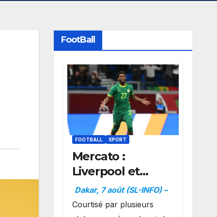
FootBall
FOOTBALL
SPORT
Mercato :
Liverpool et
Dortmund se
Dakar, 7 août (SL-INFO) –
positionnent en
Courtisé par plusieurs
favoris pour