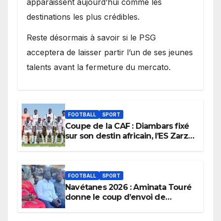
apparaissent aujourd’hui comme les
destinations les plus crédibles.
Reste désormais à savoir si le PSG
acceptera de laisser partir l’un de ses jeunes
talents avant la fermeture du mercato.
FOOTBALL
SPORT
Coupe de la CAF : Diambars fixé
sur son destin africain, l’ES Zarzis
sera son premier obstacle.
FOOTBALL
SPORT
Navétanes 2026 : Aminata Touré
donne le coup d’envoi de
l’initiative « Zéro Violence »
depuis sa ville natale pour