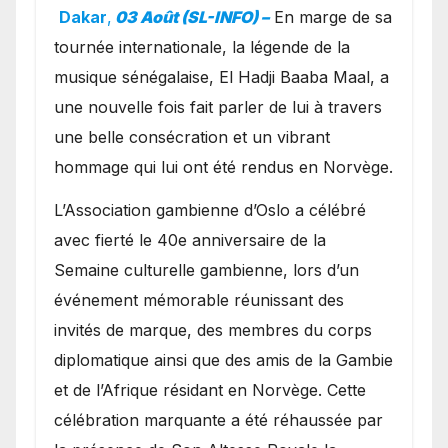
exceptionnel à Oslo en
Dakar
,
03 Août (SL-INFO) –
​En marge de sa
présence de la famille
tournée internationale, la légende de la
royale.
musique sénégalaise, El Hadji Baaba Maal, a
une nouvelle fois fait parler de lui à travers
une belle consécration et un vibrant
hommage qui lui ont été rendus en Norvège.
​L’Association gambienne d’Oslo a célébré
avec fierté le 40e anniversaire de la
Semaine culturelle gambienne, lors d’un
événement mémorable réunissant des
invités de marque, des membres du corps
diplomatique ainsi que des amis de la Gambie
et de l’Afrique résidant en Norvège. Cette
célébration marquante a été réhaussée par