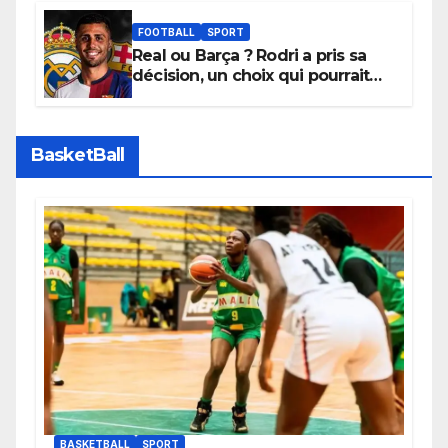
promouvoir des compétitions
apaisées.
FOOTBALL
SPORT
Real ou Barça ? Rodri a pris sa
décision, un choix qui pourrait
faire grand bruit sur le marché
des transferts.
BasketBall
BASKETBALL
SPORT