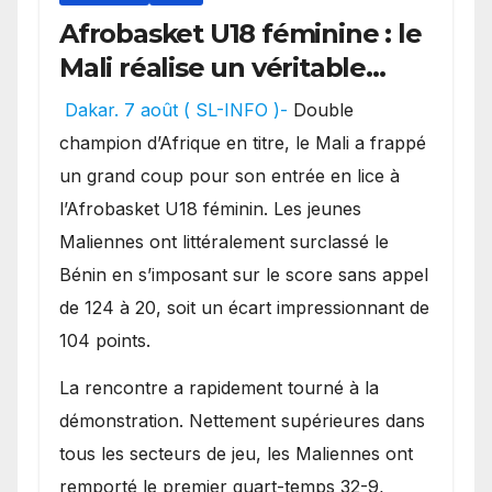
Afrobasket U18 féminine : le
Mali réalise un véritable
festival offensif et inflige
Dakar. 7 août ( SL-INFO )-
Double
une lourde défaite au
champion d’Afrique en titre, le Mali a frappé
Bénin.
un grand coup pour son entrée en lice à
l’Afrobasket U18 féminin. Les jeunes
Maliennes ont littéralement surclassé le
Bénin en s’imposant sur le score sans appel
de 124 à 20, soit un écart impressionnant de
104 points.
La rencontre a rapidement tourné à la
démonstration. Nettement supérieures dans
tous les secteurs de jeu, les Maliennes ont
remporté le premier quart-temps 32-9,