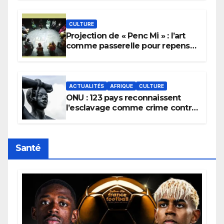
pluie.
CULTURE
Projection de « Penc Mi » : l’art
comme passerelle pour repenser
la transmission des savoirs
africains.
ACTUALITÉS
AFRIQUE
CULTURE
ONU : 123 pays reconnaissent
l’esclavage comme crime contre
l’humanité, la France toujours en
retard sur le Code noi
Santé