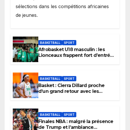
sélections dans les compétitions africaines
de jeunes.
BASKETBALL
SPORT
Afrobasket U18 masculin : les
Lionceaux frappent fort d’entrée
et lancent idéalement leur
tournoi.
BASKETBALL
SPORT
Basket : Cierra Dillard proche
d’un grand retour avec les
Lionnes ?
BASKETBALL
SPORT
Finales NBA : malgré la présence
de Trump et l’ambiance