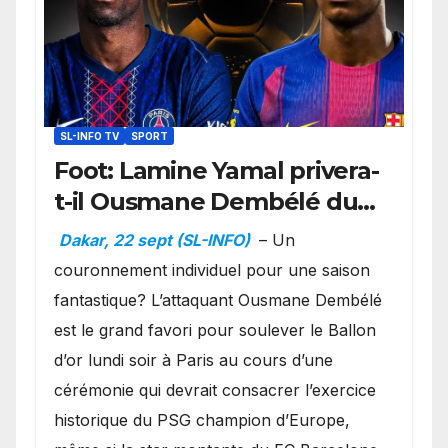
SL-INFO TV
SPORT
Foot: Lamine Yamal privera-
t-il Ousmane Dembélé du
Ballon d’or ?
Dakar, 22 sept (SL-INFO)
– Un
couronnement individuel pour une saison
fantastique? L’attaquant Ousmane Dembélé
est le grand favori pour soulever le Ballon
d’or lundi soir à Paris au cours d’une
cérémonie qui devrait consacrer l’exercice
historique du PSG champion d’Europe,