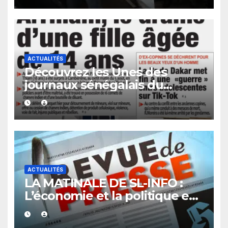
investigations.
ACTUALITÉS
Découvrez les Unes des
journaux sénégalais du
vendredi 07 août 2026
ACTUALITÉS
LA MATINALE DE SL-INFO :
L’économie et la politique en
vedette