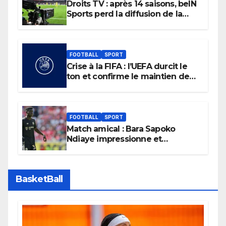
Droits TV : après 14 saisons, beIN
Sports perd la diffusion de la
Liga
FOOTBALL
SPORT
Crise à la FIFA : l’UEFA durcit le
ton et confirme le maintien de
son boycott des Coupes du
monde.
FOOTBALL
SPORT
Match amical : Bara Sapoko
Ndiaye impressionne et
confirme son potentiel avec le
Bayern Munich
BasketBall