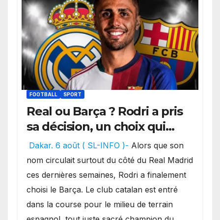
FOOTBALL
SPORT
Real ou Barça ? Rodri a pris
sa décision, un choix qui
pourrait faire grand bruit
Dakar. 6 août ( SL-INFO )-
Alors que son
sur le marché des
nom circulait surtout du côté du Real Madrid
transferts.
ces dernières semaines, Rodri a finalement
choisi le Barça. Le club catalan est entré
dans la course pour le milieu de terrain
espagnol, tout juste sacré champion du