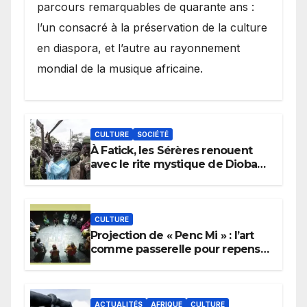
parcours remarquables de quarante ans :
l’un consacré à la préservation de la culture
en diaspora, et l’autre au rayonnement
mondial de la musique africaine.
CULTURE
SOCIÉTÉ
À Fatick, les Sérères renouent
avec le rite mystique de Diobaye
pour implorer le retour de la
pluie.
CULTURE
Projection de « Penc Mi » : l’art
comme passerelle pour repenser
la transmission des savoirs
africains.
ACTUALITÉS
AFRIQUE
CULTURE