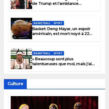
de Trump et l’ambiance
électrique du Garden,
Wembanyama fait taire New
York
BASKETBALL
SPORT
Basket: Deng Mayar, un espoir
américain, est mort noyé à 22
ans
BASKETBALL
SPORT
« Beaucoup sont plus
talentueuses que moi, mais j’ai
persévéré » : le message fort de
Cierra Dillard
Culture