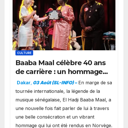
CULTURE
Baaba Maal célèbre 40 ans
de carrière : un hommage
exceptionnel à Oslo en
Dakar
,
03 Août (SL-INFO) –
​En marge de sa
présence de la famille
tournée internationale, la légende de la
royale.
musique sénégalaise, El Hadji Baaba Maal, a
une nouvelle fois fait parler de lui à travers
une belle consécration et un vibrant
hommage qui lui ont été rendus en Norvège.