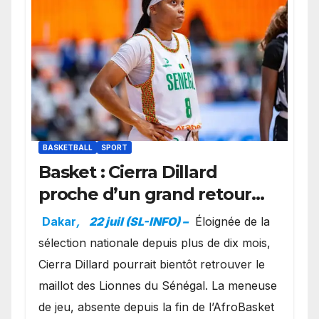
BASKETBALL
SPORT
Basket : Cierra Dillard
proche d’un grand retour
avec les Lionnes ?
Dakar
,
22 juil (SL-INFO) –
Éloignée de la
sélection nationale depuis plus de dix mois,
Cierra Dillard pourrait bientôt retrouver le
maillot des Lionnes du Sénégal. La meneuse
de jeu, absente depuis la fin de l’AfroBasket