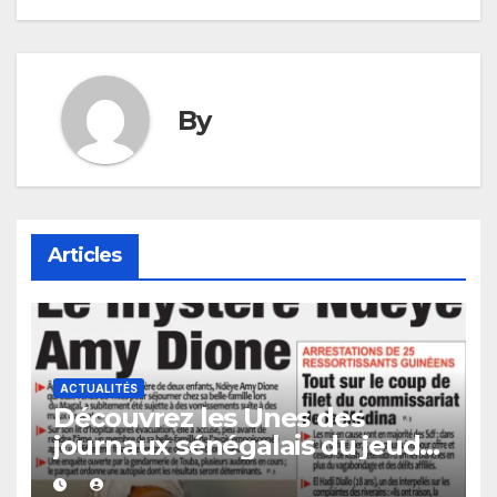
l’article
By
Articles
ACTUALITÉS
Découvrez les Unes des
journaux sénégalais du jeudi
06 août 2026