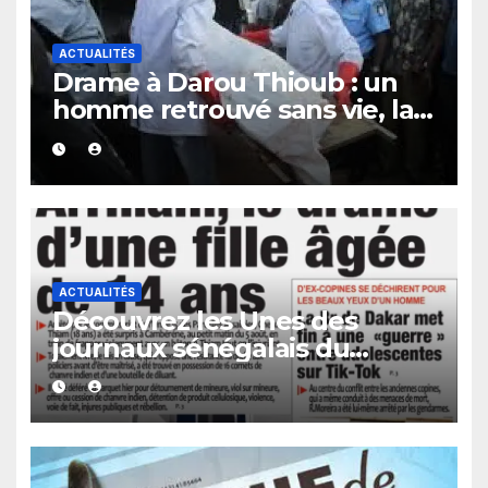
ACTUALITÉS
Drame à Darou Thioub : un
homme retrouvé sans vie, la
présence de traces de sang
alimente les premières
investigations.
ACTUALITÉS
Découvrez les Unes des
journaux sénégalais du
vendredi 07 août 2026