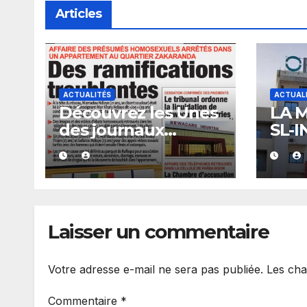
Articles
ACTUALITÉS
ACTUAL
Découvrez les Unes
LA 
des journaux
SL-I
sénégalais du
L’éc
mercredi 05 août
tran
2026
d’au
men
quot
Laisser un commentaire
Votre adresse e-mail ne sera pas publiée.
Les cha
Commentaire
*