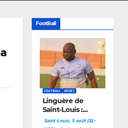
FootBall
Ba
FOOTBALL
SPORT
Linguère de
Saint-Louis :
Amara Traoré
Saint-Louis, 5 août (SL-
nommé