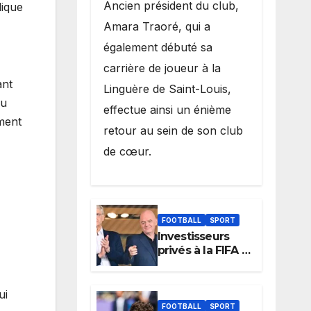
Ancien président du club,
lique
Amara Traoré, qui a
également débuté sa
carrière de joueur à la
ant
Linguère de Saint-Louis,
du
effectue ainsi un énième
ment
retour au sein de son club
de cœur.
FOOTBALL
SPORT
Investisseurs
privés à la FIFA :
Arsène Wenger,
membre du
cabinet
ui
d’Infantino, brise
FOOTBALL
SPORT