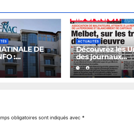
ITÉS
ACTUALITÉS
MATINALE DE
Découvrez les U
NFO :
des journaux
onomie, la
sénégalais du m
sparence et
04 août 2026
tres sujets au
u des
idiens
mps obligatoires sont indiqués avec
*