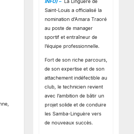
INFO) –
La Linguère de
manager sportif
Saint-Louis a officialisé la
et entraîneur de
nomination d’Amara Traoré
l’équipe
au poste de manager
sportif et entraîneur de
l’équipe professionnelle.
Fort de son riche parcours,
de son expertise et de son
attachement indéfectible au
club, le technicien revient
avec l’ambition de bâtir un
enne,
projet solide et de conduire
les Samba-Linguère vers
de nouveaux succès.