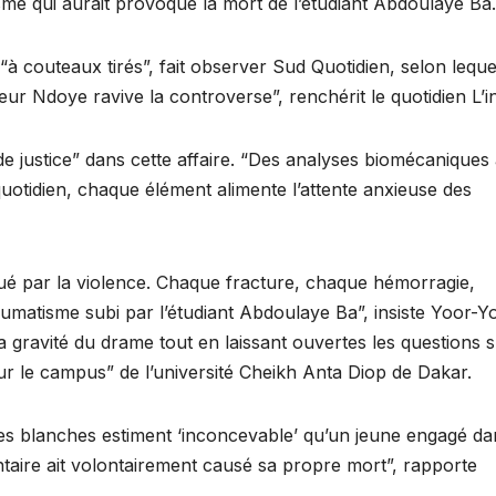
sme qui aurait provoqué la mort de l’étudiant Abdoulaye Ba.
 couteaux tirés”, fait observer Sud Quotidien, selon lequel
eur Ndoye ravive la controverse”, renchérit le quotidien L’i
de justice” dans cette affaire. “Des analyses biomécaniques
 quotidien, chaque élément alimente l’attente anxieuse des
ué par la violence. Chaque fracture, chaque hémorragie,
umatisme subi par l’étudiant Abdoulaye Ba”, insiste Yoor-Y
la gravité du drame tout en laissant ouvertes les questions s
 le campus” de l’université Cheikh Anta Diop de Dakar.
ses blanches estiment ‘inconcevable’ qu’un jeune engagé da
ntaire ait volontairement causé sa propre mort”, rapporte