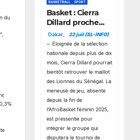
BASKETBALL
SPORT
Basket : Cierra
on du
Dillard proche
d’un grand
Dakar
,
22 juil (SL-INFO)
”,
retour avec les
–
Éloignée de la sélection
Lionnes ?
nationale depuis plus de dix
mois, Cierra Dillard pourrait
bientôt retrouver le maillot
des Lionnes du Sénégal. La
meneuse de jeu, absente
nt
depuis la fin de
 0,3%
l’AfroBasket féminin 2025,
est pressentie pour
intégrer le groupe qui
te
disputera le tournoi de