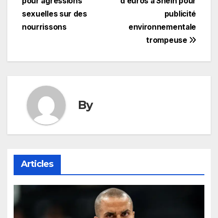
pour agressions
d’euros à Shein pour
l’article
sexuelles sur des
publicité
nourrissons
environnementale
trompeuse
By
Articles