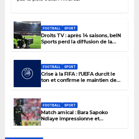
FOOTBALL
SPORT
Droits TV : après 14 saisons, beIN
Sports perd la diffusion de la
Liga
FOOTBALL
SPORT
Crise à la FIFA : l’UEFA durcit le
ton et confirme le maintien de
son boycott des Coupes du
monde.
FOOTBALL
SPORT
Match amical : Bara Sapoko
Ndiaye impressionne et
confirme son potentiel avec le
Bayern Munich