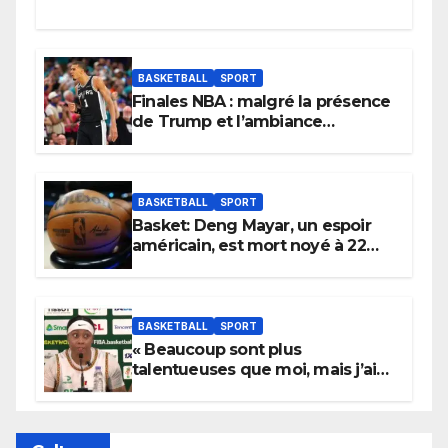
BASKETBALL
SPORT
Finales NBA : malgré la présence
de Trump et l’ambiance
électrique du Garden,
Wembanyama fait taire New
York
BASKETBALL
SPORT
Basket: Deng Mayar, un espoir
américain, est mort noyé à 22
ans
BASKETBALL
SPORT
« Beaucoup sont plus
talentueuses que moi, mais j’ai
persévéré » : le message fort de
Cierra Dillard