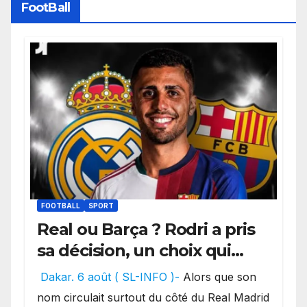
FootBall
FOOTBALL
SPORT
Real ou Barça ? Rodri a pris
sa décision, un choix qui
pourrait faire grand bruit
Dakar. 6 août ( SL-INFO )-
Alors que son
sur le marché des
nom circulait surtout du côté du Real Madrid