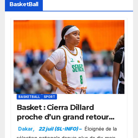
BasketBall
BASKETBALL
SPORT
Basket : Cierra Dillard
proche d’un grand retour
avec les Lionnes ?
Dakar
,
22 juil (SL-INFO) –
Éloignée de la