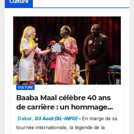
Culture
CULTURE
Baaba Maal célèbre 40 ans
de carrière : un hommage
exceptionnel à Oslo en
Dakar
,
03 Août (SL-INFO) –
​En marge de sa
présence de la famille
tournée internationale, la légende de la