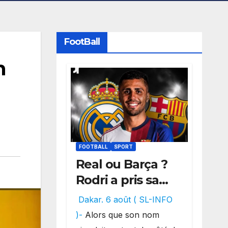
FootBall
n
FOOTBALL
SPORT
Real ou Barça ?
Rodri a pris sa
décision, un
Dakar. 6 août ( SL-INFO
choix qui
)-
Alors que son nom
pourrait faire