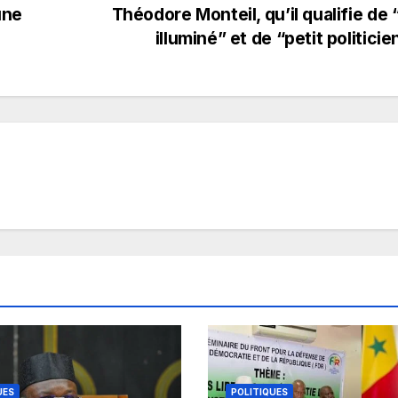
une
Théodore Monteil, qu’il qualifie de “
illuminé” et de “petit politicie
UES
POLITIQUES