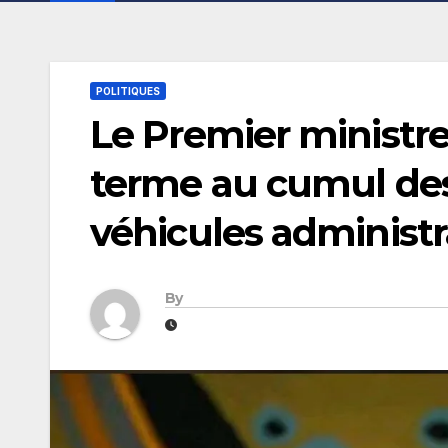
POLITIQUES
Le Premier minist
terme au cumul des
véhicules administr
By