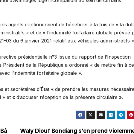
ul d’avantages jugé incompatible au sein de certains
s agents continueraient de bénéficier à la fois de « la dot
ministratifs » et de « l’indemnité forfaitaire globale prévue 
1-03 du 6 janvier 2021 relatif aux véhicules administratifs »
irective présidentielle n°3 Issue du rapport de l’Inspection
e Président de la République a ordonné « de mettre fin à ce
ec l’indemnité forfaitaire globale ».
 et secrétaires d’État « de prendre les mesures nécessair
 » et « d’accuser réception de la présente circulaire ».
 Bâ
Waly Diouf Bondiang s’en prend violemm