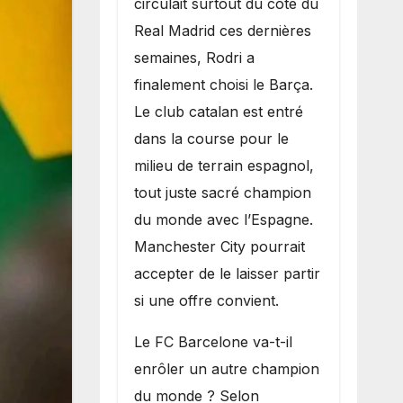
circulait surtout du côté du
grand bruit sur
Real Madrid ces dernières
le marché des
semaines, Rodri a
transferts.
finalement choisi le Barça.
Le club catalan est entré
dans la course pour le
milieu de terrain espagnol,
tout juste sacré champion
du monde avec l’Espagne.
Manchester City pourrait
accepter de le laisser partir
si une offre convient.
​Le FC Barcelone va-t-il
enrôler un autre champion
du monde ? Selon