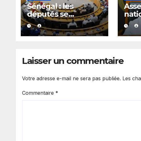
Sénégal : les
Ass
députés se
nati
penchent dès le 10
donn
août sur plusieurs
à on
textes, dont les
maj
fonds spéciaux et
secrets
Laisser un commentaire
Votre adresse e-mail ne sera pas publiée.
Les cha
Commentaire
*