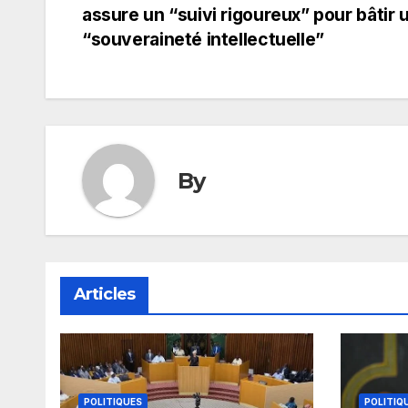
assure un “suivi rigoureux” pour bâtir 
de
“souveraineté intellectuelle”
l’article
By
Articles
POLITIQUES
POLITIQ