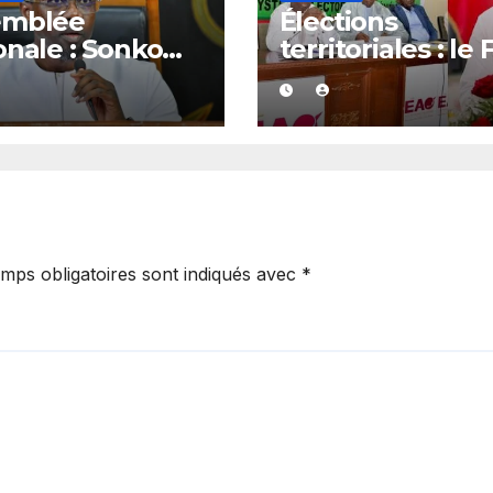
emblée
Élections
onale : Sonko
territoriales : le
e son feu vert
dénonce les ret
ze dossiers
et exige un
eurs
calendrier élect
précis
mps obligatoires sont indiqués avec
*