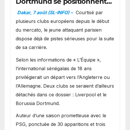
Dortmund se positionnent
en favoris pour recruter
Dakar, 7 août (SL-INFO) –
Courtisé par
Ibrahim Mbaye
plusieurs clubs européens depuis le début
du mercato, le jeune attaquant parisien
dispose déjà de pistes sérieuses pour la suite
de sa carrière.
Selon les informations de « L’Équipe »,
l’international sénégalais de 18 ans
privilégierait un départ vers l’Angleterre ou
l’Allemagne. Deux clubs se seraient d’ailleurs
détachés dans ce dossier : Liverpool et le
Borussia Dortmund.
Auteur d’une saison prometteuse avec le
PSG, ponctuée de 30 apparitions et trois