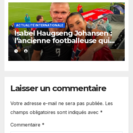
sur l’ouverture au privé.
ACTUALITÉ INTERNATIONALE
Isabel Haugseng Johansen :
l’ancienne footballeuse qui
accompagne Erling Haaland
dans l’ombre des projecteurs.
Laisser un commentaire
Votre adresse e-mail ne sera pas publiée.
Les
champs obligatoires sont indiqués avec
*
Commentaire
*