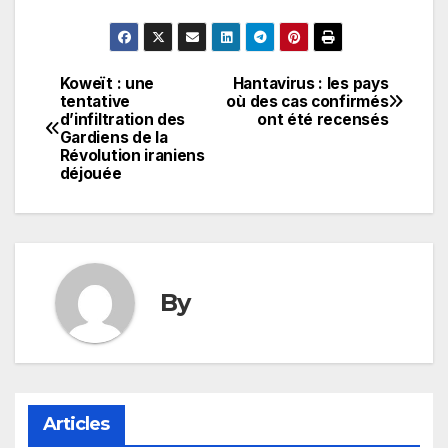
Koweït : une
Hantavirus : les pays
Navigation
tentative
où des cas confirmés
d’infiltration des
ont été recensés
de
Gardiens de la
Révolution iraniens
l’article
déjouée
By
Articles