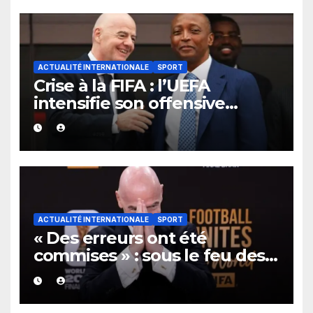
ACTUALITÉ INTERNATIONALE
SPORT
Crise à la FIFA : l’UEFA
intensifie son offensive
contre Gianni Infantino, mais
l’Afrique continue de lui
apporter un soutien sans
faille.
ACTUALITÉ INTERNATIONALE
SPORT
« Des erreurs ont été
commises » : sous le feu des
critiques, Gianni Infantino et
la FIFA présentent leurs
excuses après la polémique