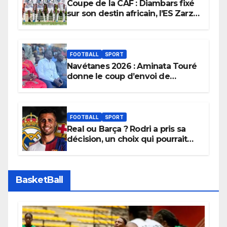
Coupe de la CAF : Diambars fixé
sur son destin africain, l’ES Zarzis
sera son premier obstacle.
FOOTBALL
SPORT
Navétanes 2026 : Aminata Touré
donne le coup d’envoi de
l’initiative « Zéro Violence »
depuis sa ville natale pour
promouvoir des compétitions
apaisées.
FOOTBALL
SPORT
Real ou Barça ? Rodri a pris sa
décision, un choix qui pourrait
faire grand bruit sur le marché
des transferts.
BasketBall