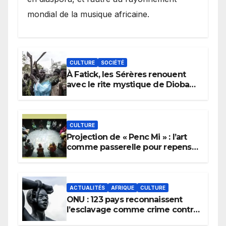
mondial de la musique africaine.
CULTURE
SOCIÉTÉ
À Fatick, les Sérères renouent
avec le rite mystique de Diobaye
pour implorer le retour de la
pluie.
CULTURE
Projection de « Penc Mi » : l’art
comme passerelle pour repenser
la transmission des savoirs
africains.
ACTUALITÉS
AFRIQUE
CULTURE
ONU : 123 pays reconnaissent
l’esclavage comme crime contre
l’humanité, la France toujours en