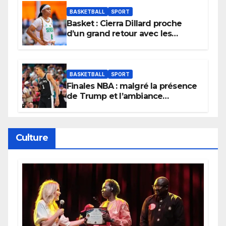
BASKETBALL
SPORT
Basket : Cierra Dillard proche
d’un grand retour avec les
Lionnes ?
BASKETBALL
SPORT
Finales NBA : malgré la présence
de Trump et l’ambiance
électrique du Garden,
Wembanyama fait taire New
York
Culture