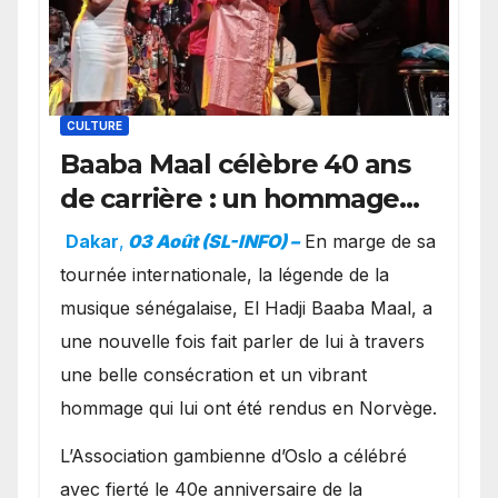
CULTURE
Baaba Maal célèbre 40 ans
de carrière : un hommage
exceptionnel à Oslo en
Dakar
,
03 Août (SL-INFO) –
​En marge de sa
présence de la famille
tournée internationale, la légende de la
royale.
musique sénégalaise, El Hadji Baaba Maal, a
une nouvelle fois fait parler de lui à travers
une belle consécration et un vibrant
hommage qui lui ont été rendus en Norvège.
​L’Association gambienne d’Oslo a célébré
avec fierté le 40e anniversaire de la