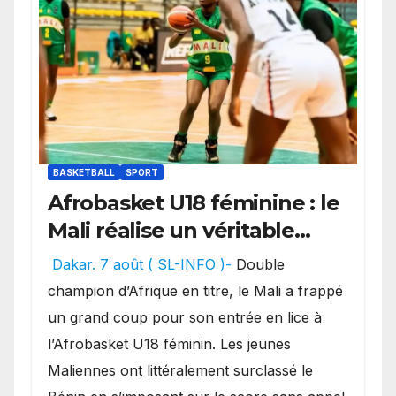
BASKETBALL
SPORT
Afrobasket U18 féminine : le
Mali réalise un véritable
festival offensif et inflige
Dakar. 7 août ( SL-INFO )-
Double
une lourde défaite au
champion d’Afrique en titre, le Mali a frappé
Bénin.
un grand coup pour son entrée en lice à
l’Afrobasket U18 féminin. Les jeunes
Maliennes ont littéralement surclassé le