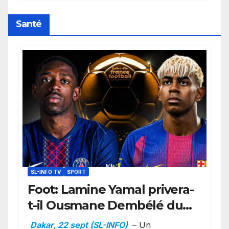
retard sur le Code noi
Santé
SL-INFO TV
SPORT
Foot: Lamine Yamal privera-
t-il Ousmane Dembélé du
Ballon d’or ?
Dakar, 22 sept (SL-INFO)
– Un