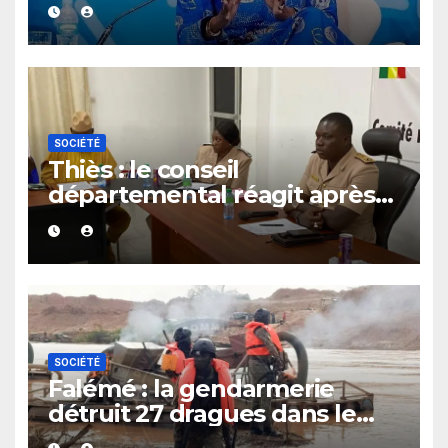
au leadership politique des
femmes africaines
SOCIÉTÉ
Thiès : le conseil
départemental réagit après
le rappel à l’ordre du
gouverneur
SOCIÉTÉ
Falémé : la gendarmerie
détruit 27 dragues dans le
cadre de la lutte contre