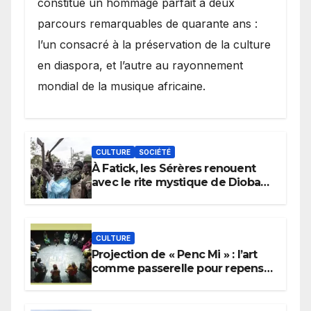
constitué un hommage parfait à deux
parcours remarquables de quarante ans :
l’un consacré à la préservation de la culture
en diaspora, et l’autre au rayonnement
mondial de la musique africaine.
CULTURE
SOCIÉTÉ
À Fatick, les Sérères renouent
avec le rite mystique de Diobaye
pour implorer le retour de la
pluie.
CULTURE
Projection de « Penc Mi » : l’art
comme passerelle pour repenser
la transmission des savoirs
africains.