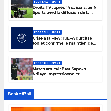
FOOTBALL
SPORT
Droits TV : après 14 saisons, beIN
Sports perd la diffusion de la
Liga
FOOTBALL
SPORT
Crise à la FIFA : l’UEFA durcit le
ton et confirme le maintien de
son boycott des Coupes du
monde.
FOOTBALL
SPORT
Match amical : Bara Sapoko
Ndiaye impressionne et
confirme son potentiel avec le
Bayern Munich
BasketBall