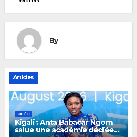
l’article
moutons
By
Articles
SOCIÉTÉ
Kigali : Anta Babacar Ngom
salue une académie dédiée