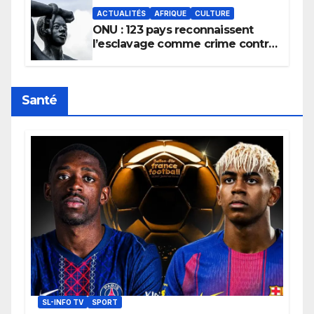
ACTUALITÉS
AFRIQUE
CULTURE
ONU : 123 pays reconnaissent
l’esclavage comme crime contre
l’humanité, la France toujours en
retard sur le Code noi
Santé
SL-INFO TV
SPORT