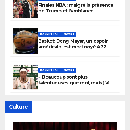
Finales NBA : malgré la présence
de Trump et l’ambiance
électrique du Garden,
Wembanyama fait taire New
York
BASKETBALL
SPORT
Basket: Deng Mayar, un espoir
américain, est mort noyé à 22
ans
BASKETBALL
SPORT
« Beaucoup sont plus
talentueuses que moi, mais j’ai
persévéré » : le message fort de
Cierra Dillard
Culture