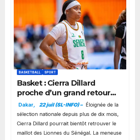
BASKETBALL
SPORT
Basket : Cierra Dillard
proche d’un grand retour
avec les Lionnes ?
Dakar
,
22 juil (SL-INFO) –
Éloignée de la
sélection nationale depuis plus de dix mois,
Cierra Dillard pourrait bientôt retrouver le
maillot des Lionnes du Sénégal. La meneuse