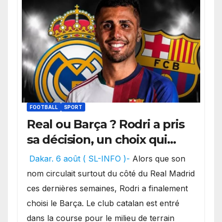
FOOTBALL
SPORT
Real ou Barça ? Rodri a pris
sa décision, un choix qui
pourrait faire grand bruit
Dakar. 6 août ( SL-INFO )-
Alors que son
sur le marché des
nom circulait surtout du côté du Real Madrid
transferts.
ces dernières semaines, Rodri a finalement
choisi le Barça. Le club catalan est entré
dans la course pour le milieu de terrain