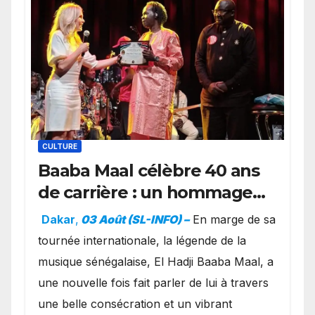
CULTURE
Baaba Maal célèbre 40 ans
de carrière : un hommage
exceptionnel à Oslo en
Dakar
,
03 Août (SL-INFO) –
​En marge de sa
présence de la famille
tournée internationale, la légende de la
royale.
musique sénégalaise, El Hadji Baaba Maal, a
une nouvelle fois fait parler de lui à travers
une belle consécration et un vibrant