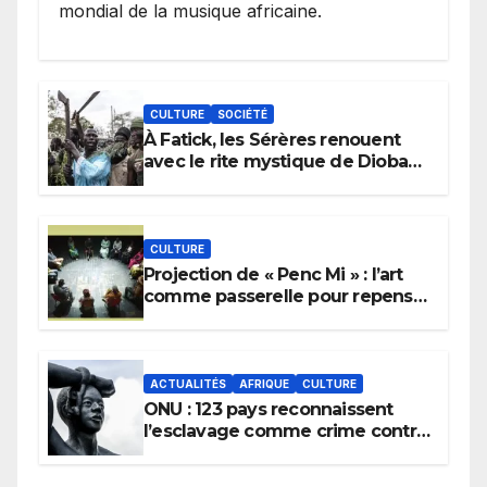
mondial de la musique africaine.
CULTURE
SOCIÉTÉ
À Fatick, les Sérères renouent
avec le rite mystique de Diobaye
pour implorer le retour de la
pluie.
CULTURE
Projection de « Penc Mi » : l’art
comme passerelle pour repenser
la transmission des savoirs
africains.
ACTUALITÉS
AFRIQUE
CULTURE
ONU : 123 pays reconnaissent
l’esclavage comme crime contre
l’humanité, la France toujours en
retard sur le Code noi