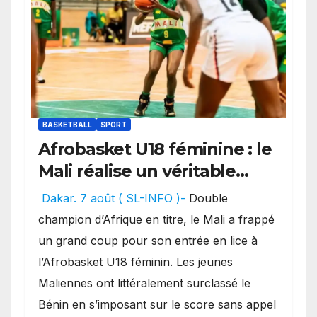
BASKETBALL
SPORT
Afrobasket U18 féminine : le
Mali réalise un véritable
festival offensif et inflige
Dakar. 7 août ( SL-INFO )-
Double
une lourde défaite au
champion d’Afrique en titre, le Mali a frappé
Bénin.
un grand coup pour son entrée en lice à
l’Afrobasket U18 féminin. Les jeunes
Maliennes ont littéralement surclassé le
Bénin en s’imposant sur le score sans appel