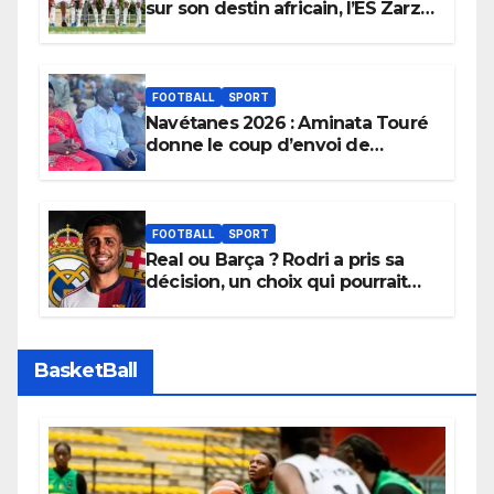
sur son destin africain, l’ES Zarzis
sera son premier obstacle.
FOOTBALL
SPORT
Navétanes 2026 : Aminata Touré
donne le coup d’envoi de
l’initiative « Zéro Violence »
depuis sa ville natale pour
promouvoir des compétitions
apaisées.
FOOTBALL
SPORT
Real ou Barça ? Rodri a pris sa
décision, un choix qui pourrait
faire grand bruit sur le marché
des transferts.
BasketBall