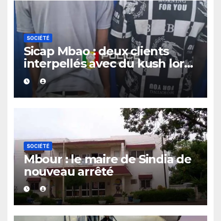
SOCIÉTÉ
Sicap Mbao : deux clients
interpellés avec du kush lors
d’un contrôle de police dans
un bar
SOCIÉTÉ
Mbour : le maire de Sindia de
nouveau arrêté