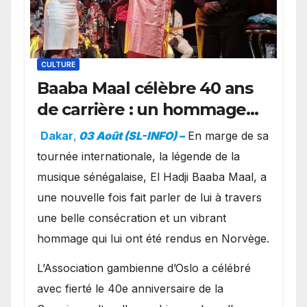
CULTURE
Baaba Maal célèbre 40 ans
de carrière : un hommage
exceptionnel à Oslo en
Dakar
,
03 Août (SL-INFO) –
​En marge de sa
présence de la famille
tournée internationale, la légende de la
royale.
musique sénégalaise, El Hadji Baaba Maal, a
une nouvelle fois fait parler de lui à travers
une belle consécration et un vibrant
hommage qui lui ont été rendus en Norvège.
​L’Association gambienne d’Oslo a célébré
avec fierté le 40e anniversaire de la