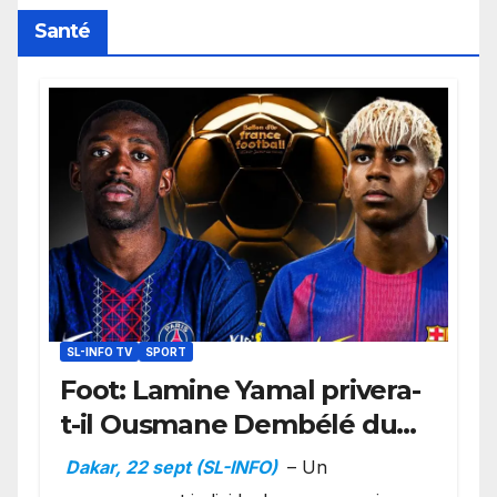
Santé
SL-INFO TV
SPORT
Foot: Lamine Yamal privera-
t-il Ousmane Dembélé du
Ballon d’or ?
Dakar, 22 sept (SL-INFO)
– Un