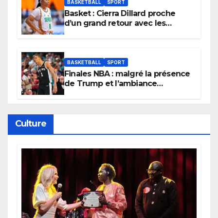
BASKETBALL
SPORT
Basket : Cierra Dillard proche
d’un grand retour avec les
Lionnes ?
BASKETBALL
SPORT
Finales NBA : malgré la présence
de Trump et l’ambiance
électrique du Garden,
Wembanyama fait taire New
York
Culture