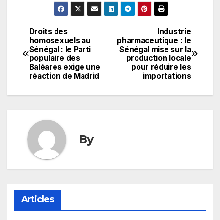
Droits des
Industrie
Navigation
homosexuels au
pharmaceutique : le
Sénégal : le Parti
Sénégal mise sur la
de
populaire des
production locale
Baléares exige une
pour réduire les
l’article
réaction de Madrid
importations
By
Articles