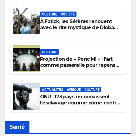
CULTURE
SOCIÉTÉ
À Fatick, les Sérères renouent
avec le rite mystique de Diobaye
pour implorer le retour de la
pluie.
CULTURE
Projection de « Penc Mi » : l’art
comme passerelle pour repenser
la transmission des savoirs
africains.
ACTUALITÉS
AFRIQUE
CULTURE
ONU : 123 pays reconnaissent
l’esclavage comme crime contre
l’humanité, la France toujours en
retard sur le Code noi
Santé