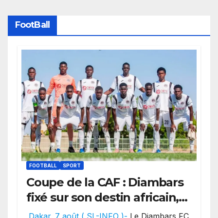
FootBall
FOOTBALL
SPORT
Coupe de la CAF : Diambars
fixé sur son destin africain,
l’ES Zarzis sera son premier
Dakar. 7 août ( SL-INFO )-
Le Diambars FC,