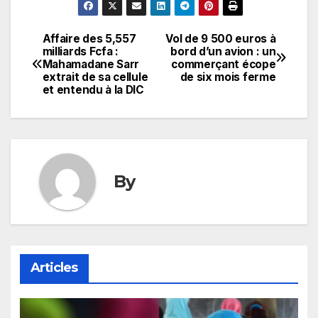
Affaire des 5,557
Vol de 9 500 euros à
Navigation
milliards Fcfa :
bord d’un avion : un
Mahamadane Sarr
commerçant écope
de
extrait de sa cellule
de six mois ferme
et entendu à la DIC
l’article
By
Articles