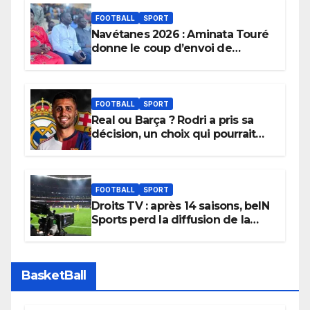
FOOTBALL
SPORT
Navétanes 2026 : Aminata Touré
donne le coup d’envoi de
l’initiative « Zéro Violence »
depuis sa ville natale pour
promouvoir des compétitions
apaisées.
FOOTBALL
SPORT
Real ou Barça ? Rodri a pris sa
décision, un choix qui pourrait
faire grand bruit sur le marché
des transferts.
FOOTBALL
SPORT
Droits TV : après 14 saisons, beIN
Sports perd la diffusion de la
Liga
BasketBall