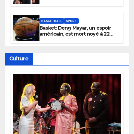
électrique du Garden,
Wembanyama fait taire New
York
BASKETBALL
SPORT
Basket: Deng Mayar, un espoir
américain, est mort noyé à 22
ans
Culture