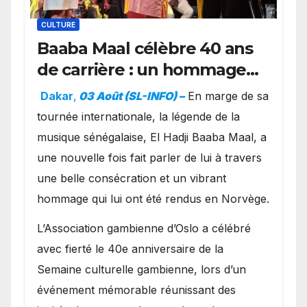
CULTURE
Baaba Maal célèbre 40 ans
de carrière : un hommage
exceptionnel à Oslo en
Dakar
,
03 Août (SL-INFO) –
​En marge de sa
présence de la famille
tournée internationale, la légende de la
royale.
musique sénégalaise, El Hadji Baaba Maal, a
une nouvelle fois fait parler de lui à travers
une belle consécration et un vibrant
hommage qui lui ont été rendus en Norvège.
​L’Association gambienne d’Oslo a célébré
avec fierté le 40e anniversaire de la
Semaine culturelle gambienne, lors d’un
événement mémorable réunissant des