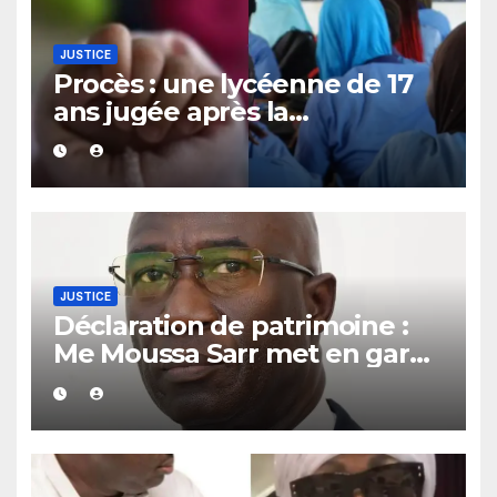
JUSTICE
Procès : une lycéenne de 17
ans jugée après la
découverte d’un bébé caché
sous un lit
JUSTICE
Déclaration de patrimoine :
Me Moussa Sarr met en garde
les récalcitrants