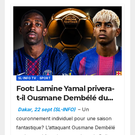
SL-INFO TV
SPORT
Foot: Lamine Yamal privera-
t-il Ousmane Dembélé du
Ballon d’or ?
Dakar, 22 sept (SL-INFO)
– Un
couronnement individuel pour une saison
fantastique? L’attaquant Ousmane Dembélé