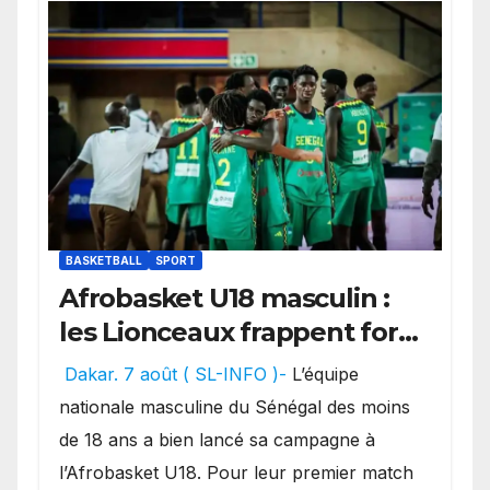
BASKETBALL
SPORT
Afrobasket U18 masculin :
les Lionceaux frappent fort
d’entrée et lancent
Dakar. 7 août ( SL-INFO )-
L’équipe
idéalement leur tournoi.
nationale masculine du Sénégal des moins
de 18 ans a bien lancé sa campagne à
l’Afrobasket U18. Pour leur premier match