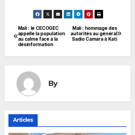
Mali : le CECOGEC
Mali : hommage des
Navigation
appelle la population
autorités au général
au calme face à la
Sadio Camara à Kati
de
désinformation
l’article
By
Articles