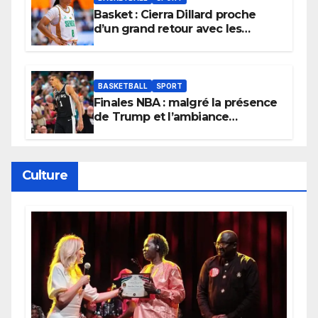
Basket : Cierra Dillard proche
d’un grand retour avec les
Lionnes ?
BASKETBALL
SPORT
Finales NBA : malgré la présence
de Trump et l’ambiance
électrique du Garden,
Wembanyama fait taire New
York
Culture