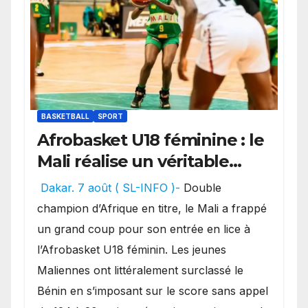
BASKETBALL
SPORT
Afrobasket U18 féminine : le
Mali réalise un véritable
festival offensif et inflige
Dakar. 7 août ( SL-INFO )-
Double
une lourde défaite au
champion d’Afrique en titre, le Mali a frappé
Bénin.
un grand coup pour son entrée en lice à
l’Afrobasket U18 féminin. Les jeunes
Maliennes ont littéralement surclassé le
Bénin en s’imposant sur le score sans appel