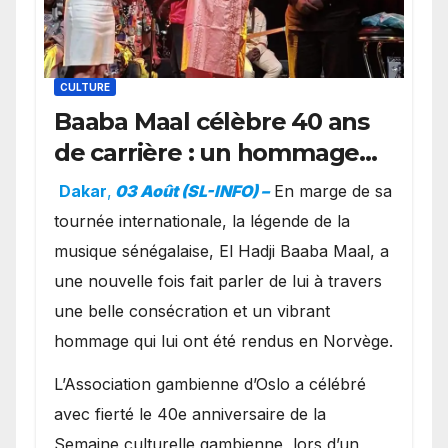
CULTURE
Baaba Maal célèbre 40 ans
de carrière : un hommage
exceptionnel à Oslo en
Dakar
,
03 Août (SL-INFO) –
​En marge de sa
présence de la famille
tournée internationale, la légende de la
royale.
musique sénégalaise, El Hadji Baaba Maal, a
une nouvelle fois fait parler de lui à travers
une belle consécration et un vibrant
hommage qui lui ont été rendus en Norvège.
​L’Association gambienne d’Oslo a célébré
avec fierté le 40e anniversaire de la
Semaine culturelle gambienne, lors d’un