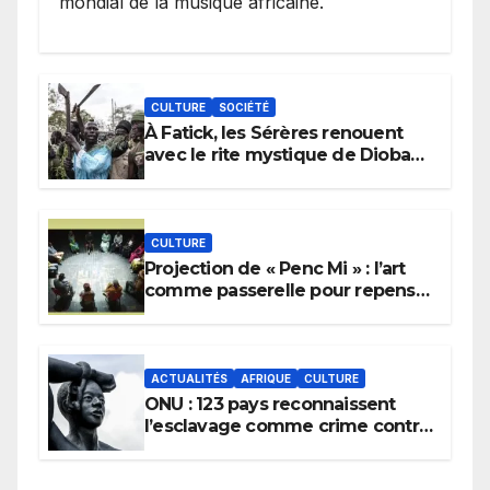
mondial de la musique africaine.
CULTURE
SOCIÉTÉ
À Fatick, les Sérères renouent
avec le rite mystique de Diobaye
pour implorer le retour de la
pluie.
CULTURE
Projection de « Penc Mi » : l’art
comme passerelle pour repenser
la transmission des savoirs
africains.
ACTUALITÉS
AFRIQUE
CULTURE
ONU : 123 pays reconnaissent
l’esclavage comme crime contre
l’humanité, la France toujours en
retard sur le Code noi