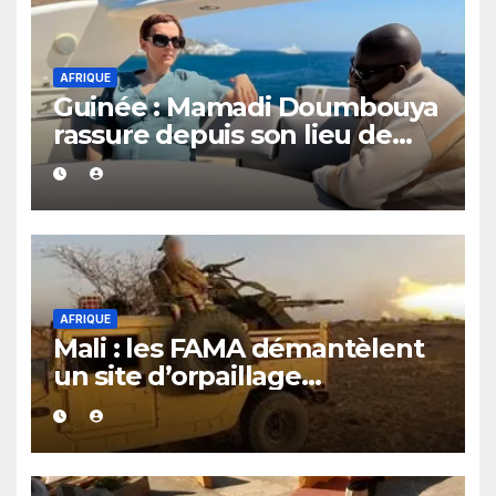
AFRIQUE
Guinée : Mamadi Doumbouya
rassure depuis son lieu de
vacances
AFRIQUE
Mali : les FAMA démantèlent
un site d’orpaillage
clandestin soupçonné d’être
exploité par le JNIM et le FLA