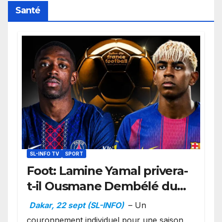
Santé
SL-INFO TV
SPORT
Foot: Lamine Yamal privera-
t-il Ousmane Dembélé du
Ballon d’or ?
Dakar, 22 sept (SL-INFO)
– Un
couronnement individuel pour une saison