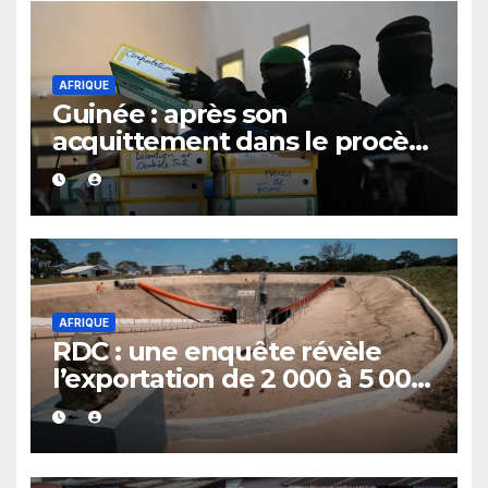
AFRIQUE
Guinée : après son
acquittement dans le procès
du 28 septembre 2009,
Bienvenu Lamah promu
général de brigade
AFRIQUE
RDC : une enquête révèle
l’exportation de 2 000 à 5 000
tonnes d’uranium vers la
Chine avec le cobalt en 20
ans