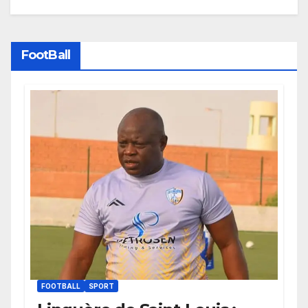
FootBall
FOOTBALL
SPORT