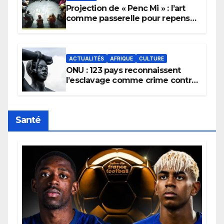
Projection de « Penc Mi » : l’art
comme passerelle pour repenser
la transmission des savoirs
africains.
ACTUALITÉS
AFRIQUE
CULTURE
ONU : 123 pays reconnaissent
l’esclavage comme crime contre
l’humanité, la France toujours en
retard sur le Code noi
Santé