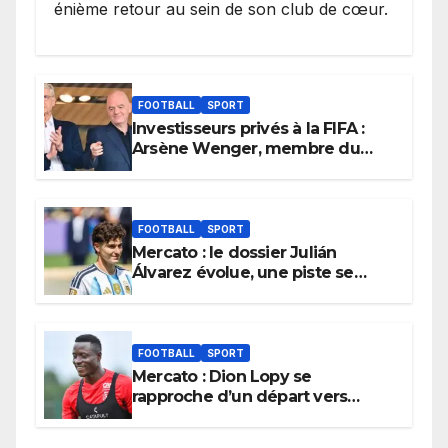
énième retour au sein de son club de cœur.
FOOTBALL
SPORT
Investisseurs privés à la FIFA :
Arsène Wenger, membre du
cabinet d’Infantino, brise le
silence
FOOTBALL
SPORT
Mercato : le dossier Julián
Álvarez évolue, une piste se
referme définitivement
FOOTBALL
SPORT
Mercato : Dion Lopy se
rapproche d’un départ vers
l’Arabie Saoudite