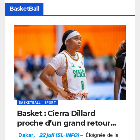
BasketBall
BASKETBALL
SPORT
Basket : Cierra Dillard
proche d’un grand retour
avec les Lionnes ?
Dakar
,
22 juil (SL-INFO) –
Éloignée de la