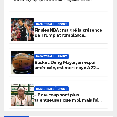
BASKETBALL
SPORT
Finales NBA : malgré la présence
de Trump et l’ambiance
électrique du Garden,
Wembanyama fait taire New
York
BASKETBALL
SPORT
Basket: Deng Mayar, un espoir
américain, est mort noyé à 22
ans
BASKETBALL
SPORT
« Beaucoup sont plus
talentueuses que moi, mais j’ai
persévéré » : le message fort de
Cierra Dillard