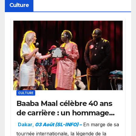
Culture
CULTURE
Baaba Maal célèbre 40 ans
de carrière : un hommage
exceptionnel à Oslo en
Dakar
,
03 Août (SL-INFO) –
​En marge de sa
présence de la famille
tournée internationale, la légende de la