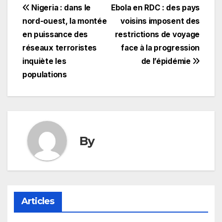
Navigation
Nigeria : dans le
Ebola en RDC : des pays
nord-ouest, la montée
voisins imposent des
de
en puissance des
restrictions de voyage
l’article
réseaux terroristes
face à la progression
inquiète les
de l’épidémie
populations
By
Articles