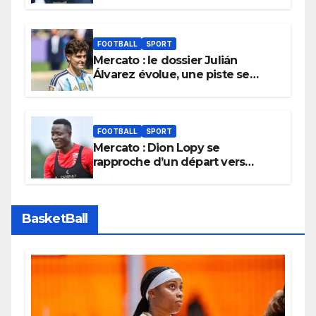
cabinet d’Infantino, brise le
silence
FOOTBALL
SPORT
Mercato : le dossier Julián
Álvarez évolue, une piste se
referme définitivement
FOOTBALL
SPORT
Mercato : Dion Lopy se
rapproche d’un départ vers
l’Arabie Saoudite
BasketBall