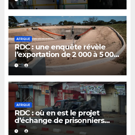
Bienvenu Lamah promu
général de brigade
AFRIQUE
RDC : une enquête révèle
l’exportation de 2 000 à 5 000
tonnes d’uranium vers la
Chine avec le cobalt en 20
ans
AFRIQUE
RDC : où en est le projet
d’échange de prisonniers
entre Kinshasa et l’AFC/M23 ?