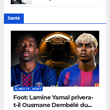
l’humanité, la France toujours en
retard sur le Code noi
Santé
SL-INFO TV
SPORT
Foot: Lamine Yamal privera-
t-il Ousmane Dembélé du