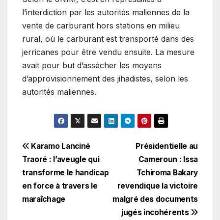
l’interdiction par les autorités maliennes de la
vente de carburant hors stations en milieu
rural, où le carburant est transporté dans des
jerricanes pour être vendu ensuite. La mesure
avait pour but d’assécher les moyens
d’approvisionnement des jihadistes, selon les
autorités maliennes.
Navigation
Karamo Lanciné
Présidentielle au
Traoré : l’aveugle qui
Cameroun : Issa
de
transforme le handicap
Tchiroma Bakary
l’article
en force à travers le
revendique la victoire
maraîchage
malgré des documents
jugés incohérents