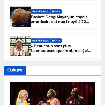
Wembanyama fait taire New
York
BASKETBALL
SPORT
Basket: Deng Mayar, un espoir
américain, est mort noyé à 22
ans
BASKETBALL
SPORT
« Beaucoup sont plus
talentueuses que moi, mais j’ai
persévéré » : le message fort de
Cierra Dillard
Culture