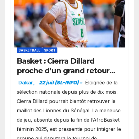
BASKETBALL
SPORT
Basket : Cierra Dillard
proche d’un grand retour
avec les Lionnes ?
Dakar
,
22 juil (SL-INFO) –
Éloignée de la
sélection nationale depuis plus de dix mois,
Cierra Dillard pourrait bientôt retrouver le
maillot des Lionnes du Sénégal. La meneuse
de jeu, absente depuis la fin de l’AfroBasket
féminin 2025, est pressentie pour intégrer le
groupe qui disputera le tournoi de