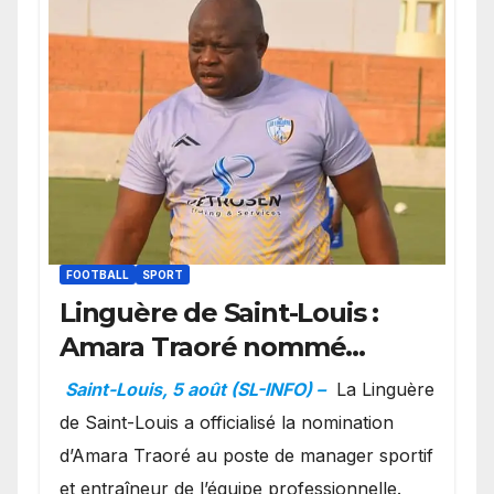
FOOTBALL
SPORT
Linguère de Saint-Louis :
Amara Traoré nommé
manager sportif et
Saint-Louis, 5 août (SL-INFO) –
La Linguère
entraîneur de l’équipe
de Saint-Louis a officialisé la nomination
d’Amara Traoré au poste de manager sportif
et entraîneur de l’équipe professionnelle.