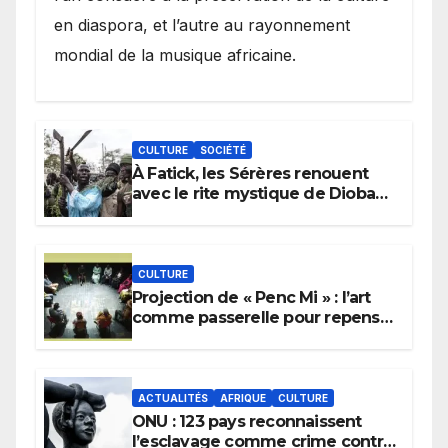
en diaspora, et l’autre au rayonnement
mondial de la musique africaine.
CULTURE
SOCIÉTÉ
À Fatick, les Sérères renouent
avec le rite mystique de Diobaye
pour implorer le retour de la
pluie.
CULTURE
Projection de « Penc Mi » : l’art
comme passerelle pour repenser
la transmission des savoirs
africains.
ACTUALITÉS
AFRIQUE
CULTURE
ONU : 123 pays reconnaissent
l’esclavage comme crime contre