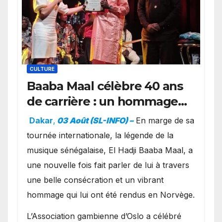
CULTURE
Baaba Maal célèbre 40 ans
de carrière : un hommage
exceptionnel à Oslo en
Dakar
,
03 Août (SL-INFO) –
​En marge de sa
présence de la famille
tournée internationale, la légende de la
royale.
musique sénégalaise, El Hadji Baaba Maal, a
une nouvelle fois fait parler de lui à travers
une belle consécration et un vibrant
hommage qui lui ont été rendus en Norvège.
​L’Association gambienne d’Oslo a célébré