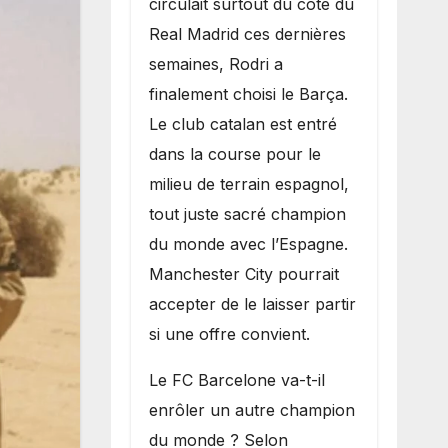
circulait surtout du côté du
grand bruit sur
Real Madrid ces dernières
le marché des
semaines, Rodri a
transferts.
finalement choisi le Barça.
Le club catalan est entré
dans la course pour le
milieu de terrain espagnol,
tout juste sacré champion
du monde avec l’Espagne.
Manchester City pourrait
accepter de le laisser partir
si une offre convient.
​Le FC Barcelone va-t-il
enrôler un autre champion
du monde ? Selon