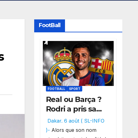
FootBall
s
FOOTBALL
SPORT
Real ou Barça ?
Rodri a pris sa
décision, un
Dakar. 6 août ( SL-INFO
choix qui
)-
Alors que son nom
pourrait faire