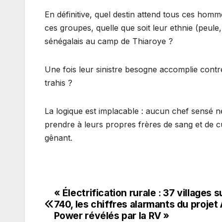
En définitive, quel destin attend tous ces homm
ces groupes, quelle que soit leur ethnie (peule,
sénégalais au camp de Thiaroye ?
Une fois leur sinistre besogne accomplie contr
trahis ?
La logique est implacable : aucun chef sensé n
prendre à leurs propres frères de sang et de c
gênant.
« Électrification rurale : 37 villages s
Navigation
740, les chiffres alarmants du projet
de
Power révélés par la RV »