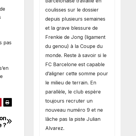
barcelonaise travaille en
 de
coulisses sur le dossier
s
depuis plusieurs semaines
et la grave blessure de
Frenkie de Jong (ligament
s pas
du genou) à la Coupe du
monde. Reste à savoir si le
FC Barcelone est capable
s’en
d’aligner cette somme pour
ge
le milieu de terrain. En
parallèle, le club espère
toujours recruter un
nouveau numéro 9 et ne
ion
lâche pas la piste Julian
e ?
Alvarez.