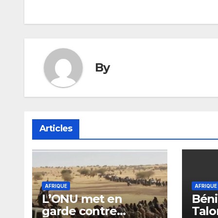
l’article
By
Articles
AFRIQUE
AFRIQUE
L’ONU met en
Béni
garde contre
Talo