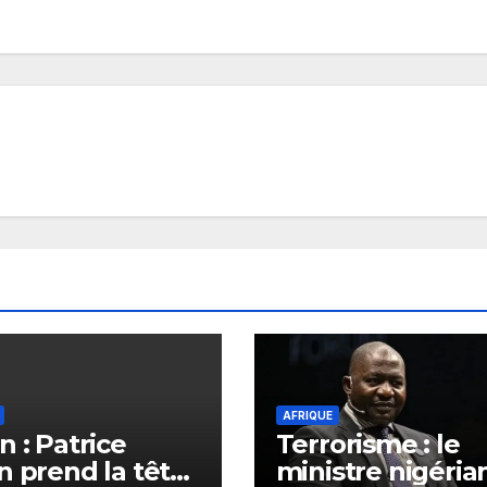
AFRIQUE
n : Patrice
Terrorisme : le
n prend la tête
ministre nigéria