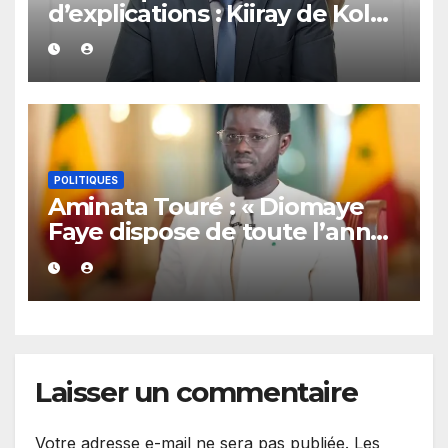
d’explications : Kiiray de Kolda
apporte son soutien à
Mamadou Lamine Dianté
POLITIQUES
Aminata Touré : « Diomaye
Faye dispose de toute l’année
2027 pour organiser les
élections locales dans la
légalité »
Laisser un commentaire
Votre adresse e-mail ne sera pas publiée.
Les