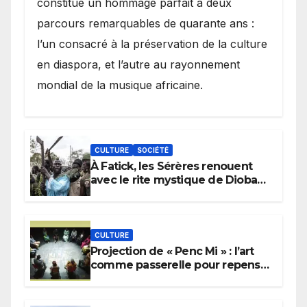
constitué un hommage parfait à deux
parcours remarquables de quarante ans :
l’un consacré à la préservation de la culture
en diaspora, et l’autre au rayonnement
mondial de la musique africaine.
CULTURE
SOCIÉTÉ
À Fatick, les Sérères renouent
avec le rite mystique de Diobaye
pour implorer le retour de la
pluie.
CULTURE
Projection de « Penc Mi » : l’art
comme passerelle pour repenser
la transmission des savoirs
africains.