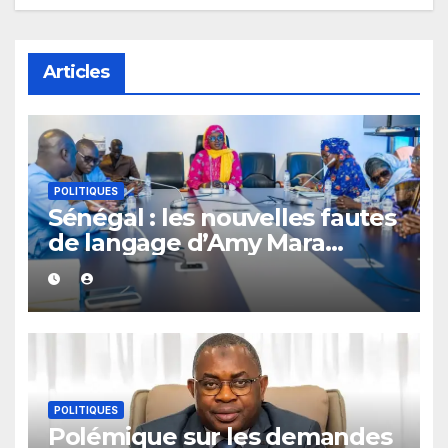
Articles
POLITIQUES
Sénégal : les nouvelles fautes
de langage d’Amy Mara
provoquent des réactions sur
les réseaux sociaux
POLITIQUES
Polémique sur les demandes