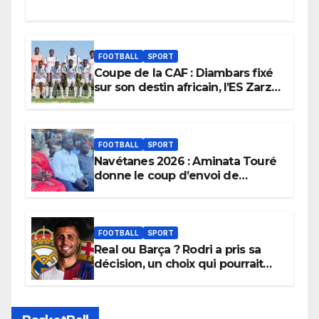
FOOTBALL
SPORT
Coupe de la CAF : Diambars fixé
sur son destin africain, l’ES Zarzis
sera son premier obstacle.
FOOTBALL
SPORT
Navétanes 2026 : Aminata Touré
donne le coup d’envoi de
l’initiative « Zéro Violence »
depuis sa ville natale pour
promouvoir des compétitions
apaisées.
FOOTBALL
SPORT
Real ou Barça ? Rodri a pris sa
décision, un choix qui pourrait
faire grand bruit sur le marché
des transferts.