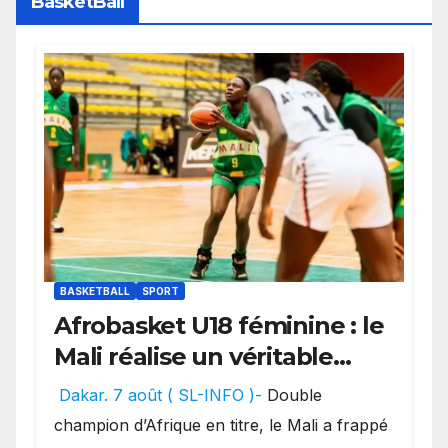
BasketBall
BASKETBALL
SPORT
Afrobasket U18 féminine : le
Mali réalise un véritable
festival offensif et inflige
Dakar. 7 août ( SL-INFO )-
Double
une lourde défaite au
champion d’Afrique en titre, le Mali a frappé