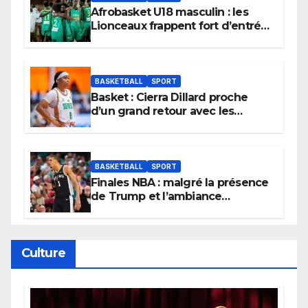
Afrobasket U18 masculin : les
Lionceaux frappent fort d’entrée
et lancent idéalement leur
tournoi.
BASKETBALL
SPORT
Basket : Cierra Dillard proche
d’un grand retour avec les
Lionnes ?
BASKETBALL
SPORT
Finales NBA : malgré la présence
de Trump et l’ambiance
électrique du Garden,
Wembanyama fait taire New
York
Culture