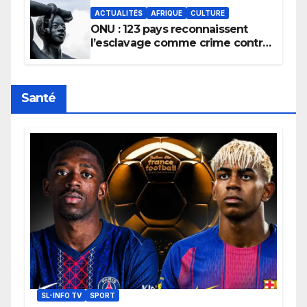
ACTUALITÉS
AFRIQUE
CULTURE
ONU : 123 pays reconnaissent
l’esclavage comme crime contre
l’humanité, la France toujours en
retard sur le Code noi
Santé
SL-INFO TV
SPORT