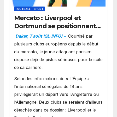
FOOTBALL
SPORT
Mercato : Liverpool et
Dortmund se positionnent
en favoris pour recruter
Dakar, 7 août (SL-INFO) –
Courtisé par
Ibrahim Mbaye
plusieurs clubs européens depuis le début
du mercato, le jeune attaquant parisien
dispose déjà de pistes sérieuses pour la suite
de sa carrière.
Selon les informations de « L’Équipe »,
l’international sénégalais de 18 ans
privilégierait un départ vers l’Angleterre ou
l’Allemagne. Deux clubs se seraient d’ailleurs
détachés dans ce dossier : Liverpool et le