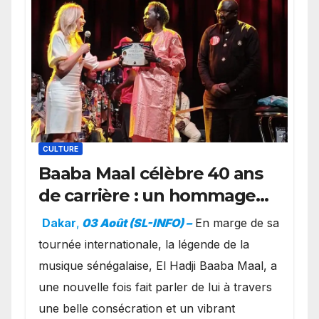
CULTURE
Baaba Maal célèbre 40 ans
de carrière : un hommage
exceptionnel à Oslo en
Dakar
,
03 Août (SL-INFO) –
​En marge de sa
présence de la famille
tournée internationale, la légende de la
royale.
musique sénégalaise, El Hadji Baaba Maal, a
une nouvelle fois fait parler de lui à travers
une belle consécration et un vibrant