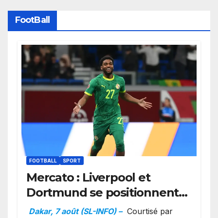
FootBall
FOOTBALL
SPORT
Mercato : Liverpool et
Dortmund se positionnent
en favoris pour recruter
Dakar, 7 août (SL-INFO) –
Courtisé par