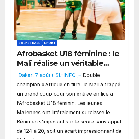
BASKETBALL
SPORT
Afrobasket U18 féminine : le
Mali réalise un véritable
festival offensif et inflige
Dakar. 7 août ( SL-INFO )-
Double
une lourde défaite au
champion d’Afrique en titre, le Mali a frappé
Bénin.
un grand coup pour son entrée en lice à
l’Afrobasket U18 féminin. Les jeunes
Maliennes ont littéralement surclassé le
Bénin en s’imposant sur le score sans appel
de 124 à 20, soit un écart impressionnant de