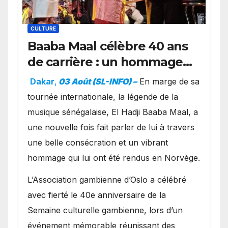
CULTURE
Baaba Maal célèbre 40 ans
de carrière : un hommage
exceptionnel à Oslo en
Dakar
,
03 Août (SL-INFO) –
​En marge de sa
présence de la famille
tournée internationale, la légende de la
royale.
musique sénégalaise, El Hadji Baaba Maal, a
une nouvelle fois fait parler de lui à travers
une belle consécration et un vibrant
hommage qui lui ont été rendus en Norvège.
​L’Association gambienne d’Oslo a célébré
avec fierté le 40e anniversaire de la
Semaine culturelle gambienne, lors d’un
événement mémorable réunissant des