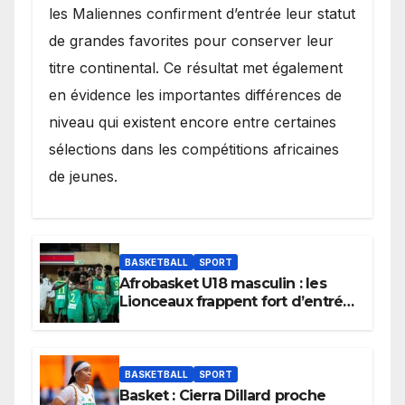
les Maliennes confirment d’entrée leur statut
de grandes favorites pour conserver leur
titre continental. Ce résultat met également
en évidence les importantes différences de
niveau qui existent encore entre certaines
sélections dans les compétitions africaines
de jeunes.
BASKETBALL
SPORT
Afrobasket U18 masculin : les
Lionceaux frappent fort d’entrée
et lancent idéalement leur
tournoi.
BASKETBALL
SPORT
Basket : Cierra Dillard proche