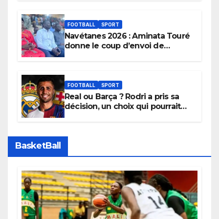
FOOTBALL
SPORT
Navétanes 2026 : Aminata Touré
donne le coup d’envoi de
l’initiative « Zéro Violence »
depuis sa ville natale pour
promouvoir des compétitions
apaisées.
FOOTBALL
SPORT
Real ou Barça ? Rodri a pris sa
décision, un choix qui pourrait
faire grand bruit sur le marché
des transferts.
BasketBall