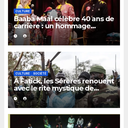
CULTURE
Baaba Maal célèbre 40 ans de
carrière : un hommage
exceptionnel à Oslo en
présence de la famille royale.
CULTURE
SOCIÉTÉ
À Fatick, les Sérères renouent
avec le rite mystique de
Diobaye pour implorer le
retour de la pluie.