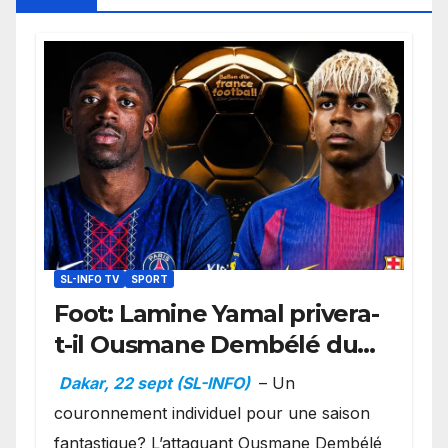
SL-INFO TV
SPORT
Foot: Lamine Yamal privera-
t-il Ousmane Dembélé du
Ballon d’or ?
Dakar, 22 sept (SL-INFO)
– Un
couronnement individuel pour une saison
fantastique? L’attaquant Ousmane Dembélé