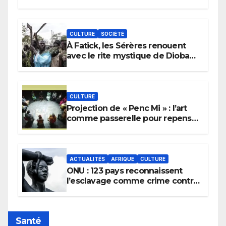
CULTURE
SOCIÉTÉ
À Fatick, les Sérères renouent
avec le rite mystique de Diobaye
pour implorer le retour de la
pluie.
CULTURE
Projection de « Penc Mi » : l’art
comme passerelle pour repenser
la transmission des savoirs
africains.
ACTUALITÉS
AFRIQUE
CULTURE
ONU : 123 pays reconnaissent
l’esclavage comme crime contre
l’humanité, la France toujours en
retard sur le Code noi
Santé