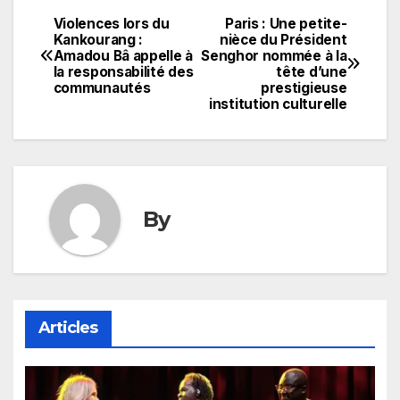
Violences lors du
Paris : Une petite-
Navigation
Kankourang :
nièce du Président
Amadou Bâ appelle à
Senghor nommée à la
de
la responsabilité des
tête d’une
communautés
prestigieuse
l’article
institution culturelle
By
Articles