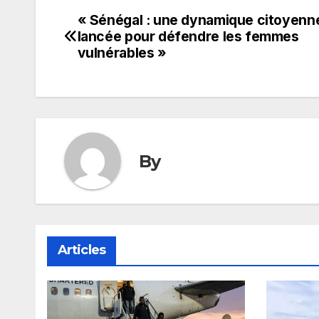
« Sénégal : une dynamique citoyenn
Navigation
lancée pour défendre les femmes
de
vulnérables »
l’article
By
Articles