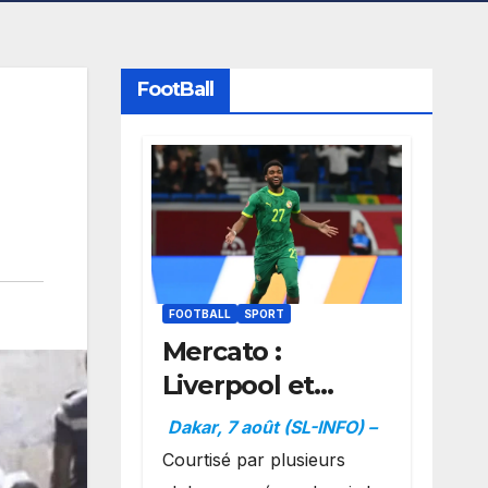
FootBall
FOOTBALL
SPORT
Mercato :
Liverpool et
Dortmund se
Dakar, 7 août (SL-INFO) –
positionnent en
Courtisé par plusieurs
favoris pour