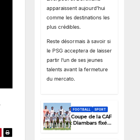
apparaissent aujourd’hui
comme les destinations les
plus crédibles.
Reste désormais à savoir si
le PSG acceptera de laisser
partir l’un de ses jeunes
talents avant la fermeture
du mercato.
r
FOOTBALL
SPORT
Coupe de la CAF
: Diambars fixé
sur son destin
africain, l’ES