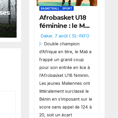
BASKETBALL
SPORT
rses
Afrobasket U18
féminine : le Mali
s
réalise un
Dakar. 7 août ( SL-INFO
véritable festival
)-
Double champion
offensif et
d’Afrique en titre, le Mali a
inflige une
frappé un grand coup
lourde défaite
pour son entrée en lice à
au Bénin.
l’Afrobasket U18 féminin.
Les jeunes Maliennes ont
littéralement surclassé le
Bénin en s’imposant sur le
score sans appel de 124 à
20, soit un écart