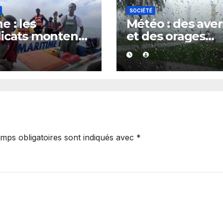
SOCIÉTÉ
e : les
Météo : des ave
icats montent
et des orages
réneau contre
annoncés dans
abus visant les
plusieurs région
ns sénégalais
cet après-midi
mps obligatoires sont indiqués avec
*