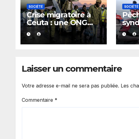
SOCIÉTÉ
SOCIÉTÉ
Crise migratoire à
Pêch
Ceuta : une ONG
synd
marocaine met en
au c
cause les
les 
responsabilités de
mari
Rabat et de Madrid
Laisser un commentaire
Votre adresse e-mail ne sera pas publiée.
Les cha
Commentaire
*