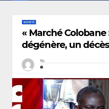
SOCIÉTÉ
« Marché Colobane :
dégénère, un décès
By