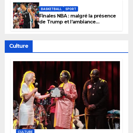
BASKETBALL
SPORT
Finales NBA : malgré la présence
de Trump et l’ambiance
électrique du Garden,
Wembanyama fait taire New
York
Culture
CULTURE