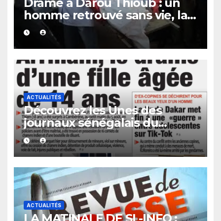
Drame à Darou Thioub : un
homme retrouvé sans vie, la
présence de traces de sang
alimente les premières
investigations.
ACTUALITÉS
Découvrez les Unes des
journaux sénégalais du
vendredi 07 août 2026
ACTUALITÉS
LA MATINALE DE SL-INFO :