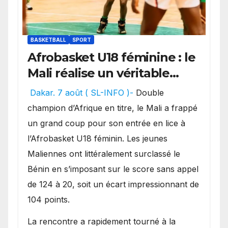
BASKETBALL
SPORT
Afrobasket U18 féminine : le
Mali réalise un véritable
festival offensif et inflige
Dakar. 7 août ( SL-INFO )-
Double
une lourde défaite au
champion d’Afrique en titre, le Mali a frappé
Bénin.
un grand coup pour son entrée en lice à
l’Afrobasket U18 féminin. Les jeunes
Maliennes ont littéralement surclassé le
Bénin en s’imposant sur le score sans appel
de 124 à 20, soit un écart impressionnant de
104 points.
La rencontre a rapidement tourné à la