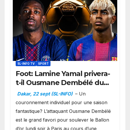
SL-INFO TV
SPORT
Foot: Lamine Yamal privera-
t-il Ousmane Dembélé du
Ballon d’or ?
Dakar, 22 sept (SL-INFO)
– Un
couronnement individuel pour une saison
fantastique? L’attaquant Ousmane Dembélé
est le grand favori pour soulever le Ballon
d’or lundi soir à Paris au cours d’une