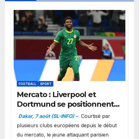
FOOTBALL
SPORT
Mercato : Liverpool et
Dortmund se positionnent
en favoris pour recruter
Dakar, 7 août (SL-INFO) –
Courtisé par
Ibrahim Mbaye
plusieurs clubs européens depuis le début
du mercato, le jeune attaquant parisien