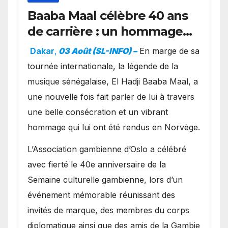
Baaba Maal célèbre 40 ans
de carrière : un hommage
exceptionnel à Oslo en
Dakar
,
03 Août (SL-INFO) –
​En marge de sa
présence de la famille
tournée internationale, la légende de la
royale.
musique sénégalaise, El Hadji Baaba Maal, a
une nouvelle fois fait parler de lui à travers
une belle consécration et un vibrant
hommage qui lui ont été rendus en Norvège.
​L’Association gambienne d’Oslo a célébré
avec fierté le 40e anniversaire de la
Semaine culturelle gambienne, lors d’un
événement mémorable réunissant des
invités de marque, des membres du corps
diplomatique ainsi que des amis de la Gambie