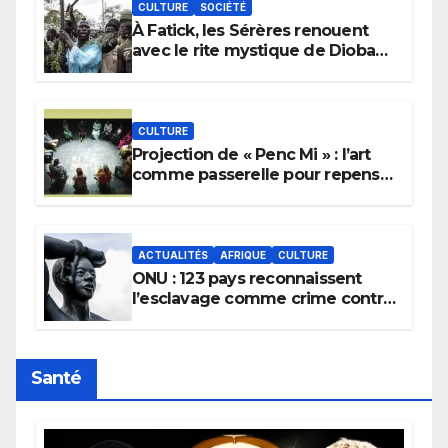
CULTURE
SOCIÉTÉ
À Fatick, les Sérères renouent
avec le rite mystique de Diobaye
pour implorer le retour de la
pluie.
CULTURE
Projection de « Penc Mi » : l’art
comme passerelle pour repenser
la transmission des savoirs
africains.
ACTUALITÉS
AFRIQUE
CULTURE
ONU : 123 pays reconnaissent
l’esclavage comme crime contre
l’humanité, la France toujours en
retard sur le Code noi
Santé