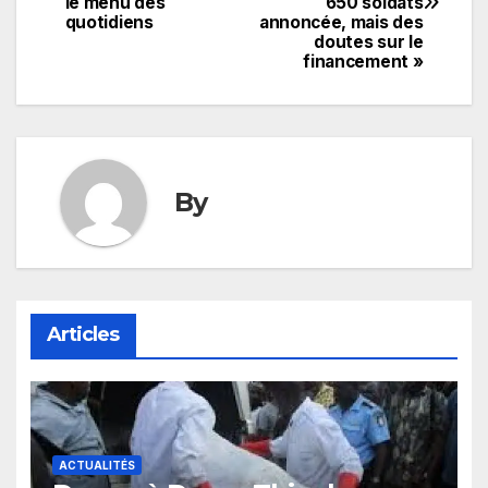
de
le menu des
650 soldats
quotidiens
annoncée, mais des
l’article
doutes sur le
financement »
By
Articles
ACTUALITÉS