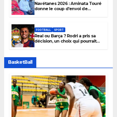
Navétanes 2026 : Aminata Touré
donne le coup d’envoi de
l’initiative « Zéro Violence »
depuis sa ville natale pour
promouvoir des compétitions
apaisées.
FOOTBALL
SPORT
Real ou Barça ? Rodri a pris sa
décision, un choix qui pourrait
faire grand bruit sur le marché
des transferts.
BasketBall