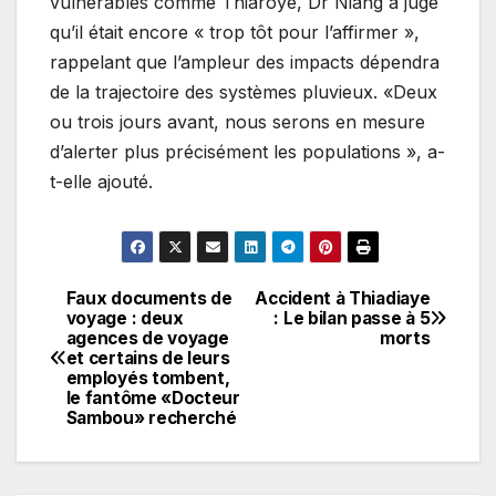
vulnérables comme Thiaroye, Dr Niang a jugé
qu’il était encore « trop tôt pour l’affirmer »,
rappelant que l’ampleur des impacts dépendra
de la trajectoire des systèmes pluvieux. «Deux
ou trois jours avant, nous serons en mesure
d’alerter plus précisément les populations », a-
t-elle ajouté.
Faux documents de
Accident à Thiadiaye
Navigation
voyage : deux
: Le bilan passe à 5
agences de voyage
morts
de
et certains de leurs
employés tombent,
l’article
le fantôme «Docteur
Sambou» recherché