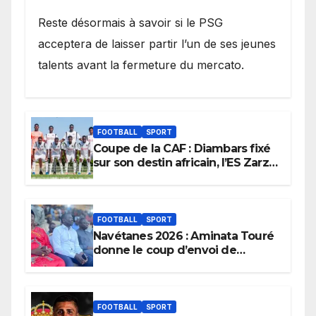
Reste désormais à savoir si le PSG
acceptera de laisser partir l’un de ses jeunes
talents avant la fermeture du mercato.
FOOTBALL
SPORT
Coupe de la CAF : Diambars fixé
sur son destin africain, l’ES Zarzis
sera son premier obstacle.
FOOTBALL
SPORT
Navétanes 2026 : Aminata Touré
donne le coup d’envoi de
l’initiative « Zéro Violence »
depuis sa ville natale pour
promouvoir des compétitions
apaisées.
FOOTBALL
SPORT