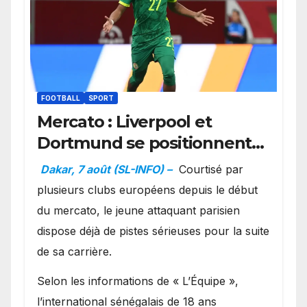
FOOTBALL
SPORT
Mercato : Liverpool et
Dortmund se positionnent
en favoris pour recruter
Dakar, 7 août (SL-INFO) –
Courtisé par
Ibrahim Mbaye
plusieurs clubs européens depuis le début
du mercato, le jeune attaquant parisien
dispose déjà de pistes sérieuses pour la suite
de sa carrière.
Selon les informations de « L’Équipe »,
l’international sénégalais de 18 ans