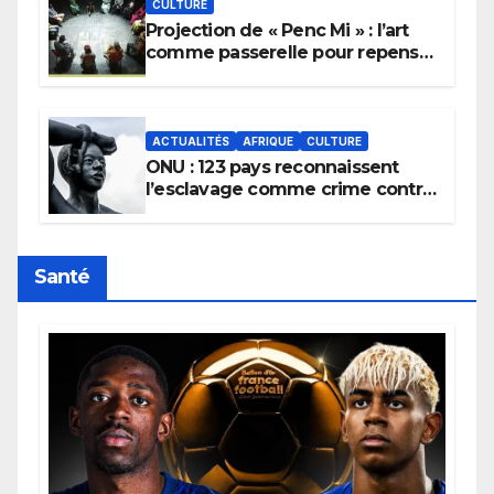
CULTURE
Projection de « Penc Mi » : l’art
comme passerelle pour repenser
la transmission des savoirs
africains.
ACTUALITÉS
AFRIQUE
CULTURE
ONU : 123 pays reconnaissent
l’esclavage comme crime contre
l’humanité, la France toujours en
retard sur le Code noi
Santé