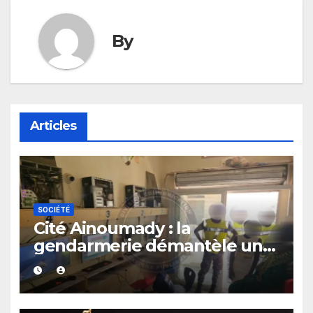
By
Articles
SOCIÉTÉ
Cité Ainoumady : la
gendarmerie démantèle une
salle de jeux de hasard
clandestine