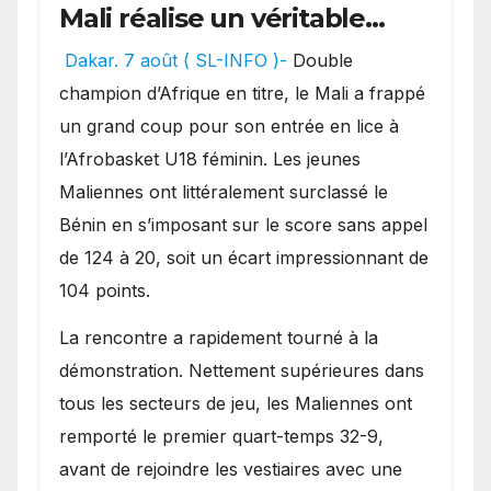
Mali réalise un véritable
festival offensif et inflige
Dakar. 7 août ( SL-INFO )-
Double
une lourde défaite au
champion d’Afrique en titre, le Mali a frappé
Bénin.
un grand coup pour son entrée en lice à
l’Afrobasket U18 féminin. Les jeunes
Maliennes ont littéralement surclassé le
Bénin en s’imposant sur le score sans appel
de 124 à 20, soit un écart impressionnant de
104 points.
La rencontre a rapidement tourné à la
démonstration. Nettement supérieures dans
tous les secteurs de jeu, les Maliennes ont
remporté le premier quart-temps 32-9,
avant de rejoindre les vestiaires avec une