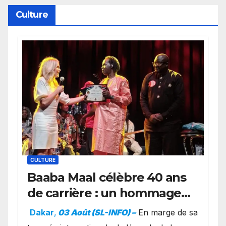
York
Culture
CULTURE
Baaba Maal célèbre 40 ans
de carrière : un hommage
exceptionnel à Oslo en
Dakar
,
03 Août (SL-INFO) –
​En marge de sa
présence de la famille