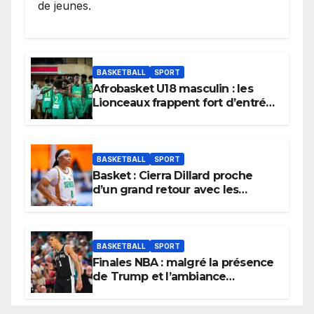
de jeunes.
BASKETBALL
SPORT
Afrobasket U18 masculin : les
Lionceaux frappent fort d’entrée
et lancent idéalement leur
tournoi.
BASKETBALL
SPORT
Basket : Cierra Dillard proche
d’un grand retour avec les
Lionnes ?
BASKETBALL
SPORT
Finales NBA : malgré la présence
de Trump et l’ambiance
électrique du Garden,
Wembanyama fait taire New