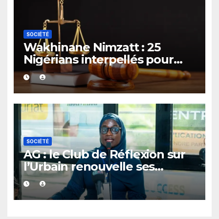
SOCIÉTÉ
Wakhinane Nimzatt : 25
Nigérians interpellés pour
détention présumée de
drogue et prostitution
SOCIÉTÉ
AG : le Club de Réflexion sur
l’Urbain renouvelle ses
instances et adopte son plan
d’action 2026-2029