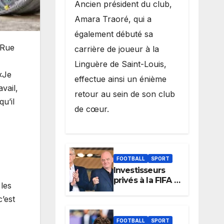
Ancien président du club,
Amara Traoré, qui a
également débuté sa
 Rue
carrière de joueur à la
Linguère de Saint-Louis,
 «Je
effectue ainsi un énième
avail,
retour au sein de son club
u’il
de cœur.
FOOTBALL
SPORT
Investisseurs
privés à la FIFA :
 les
Arsène Wenger,
’est
membre du
cabinet
d’Infantino, brise
FOOTBALL
SPORT