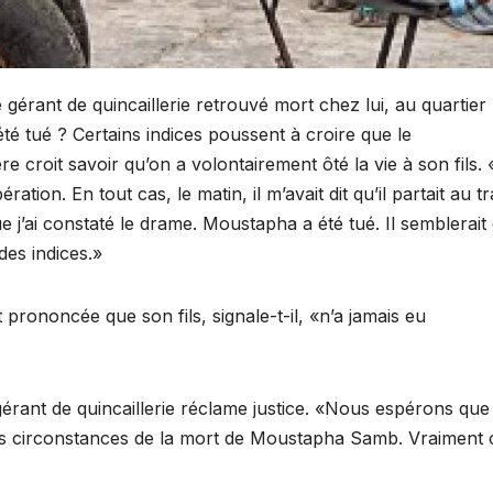
gérant de quincaillerie retrouvé mort chez lui, au quartier
 été tué ? Certains indices poussent à croire que le
e croit savoir qu’on a volontairement ôté la vie à son fils.
tion. En tout cas, le matin, il m’avait dit qu’il partait au tr
e j’ai constaté le drame. Moustapha a été tué. Il semblerait q
des indices.»
rononcée que son fils, signale-t-il, «n’a jamais eu
 gérant de quincaillerie réclame justice. «Nous espérons que
 les circonstances de la mort de Moustapha Samb. Vraiment c