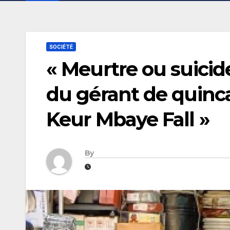
SOCIÉTÉ
« Meurtre ou suicid
du gérant de quinca
Keur Mbaye Fall »
By