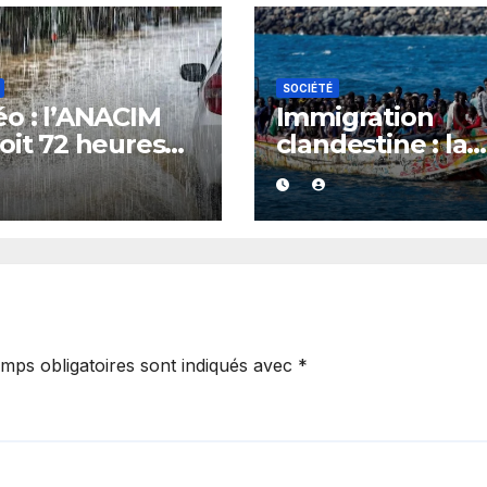
SOCIÉTÉ
o : l’ANACIM
Immigration
oit 72 heures
clandestine : la
luies et
Gambie devient
ages sur
nouveau point 
ieurs régions
départ de la rou
énégal
atlantique, le
Sénégal et
l’Espagne en ale
mps obligatoires sont indiqués avec
*