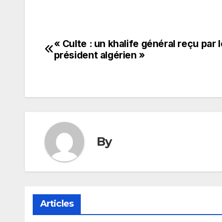
« Culte : un khalife général reçu par l
Navigation
président algérien »
de
l’article
By
Articles