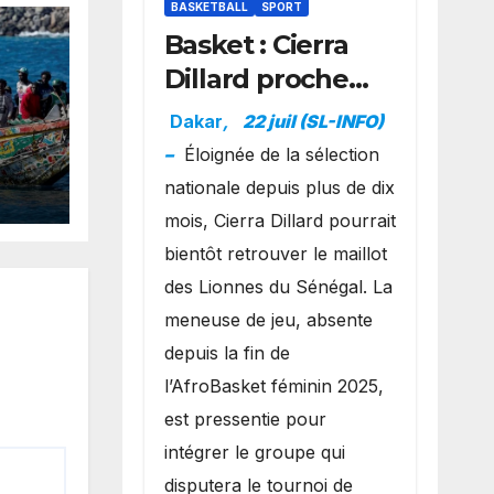
BASKETBALL
SPORT
Basket : Cierra
Dillard proche
d’un grand
Dakar
,
22 juil (SL-INFO)
retour avec les
–
Éloignée de la sélection
 un
Lionnes ?
nationale depuis plus de dix
de
mois, Cierra Dillard pourrait
te
bientôt retrouver le maillot
des Lionnes du Sénégal. La
rte
meneuse de jeu, absente
depuis la fin de
l’AfroBasket féminin 2025,
est pressentie pour
intégrer le groupe qui
disputera le tournoi de