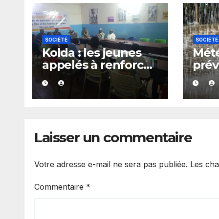
SOCIÉTÉ
SOCIÉTÉ
Kolda : les jeunes
Mété
appelés à renforcer
prév
les actions
de p
communautaires
d’or
pendant les
plus
vacances
du S
Laisser un commentaire
Votre adresse e-mail ne sera pas publiée.
Les cha
Commentaire
*