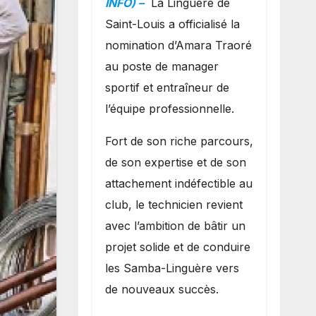
INFO) –
La Linguère de
manager sportif
Saint-Louis a officialisé la
et entraîneur de
nomination d’Amara Traoré
l’équipe
au poste de manager
sportif et entraîneur de
l’équipe professionnelle.
Fort de son riche parcours,
de son expertise et de son
attachement indéfectible au
club, le technicien revient
avec l’ambition de bâtir un
projet solide et de conduire
les Samba-Linguère vers
de nouveaux succès.