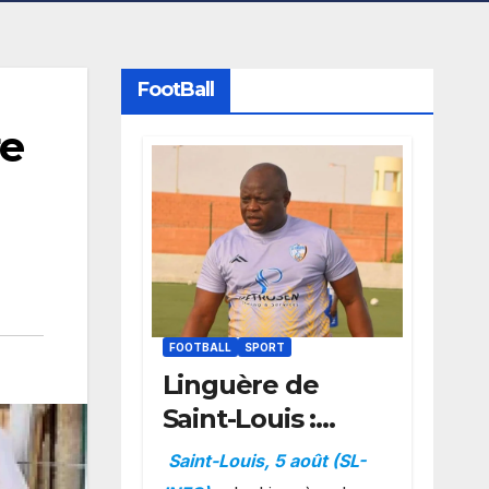
FootBall
re
FOOTBALL
SPORT
Linguère de
Saint-Louis :
Amara Traoré
Saint-Louis, 5 août (SL-
nommé