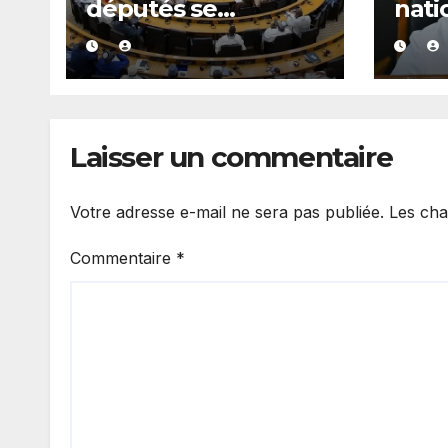
députés se
nati
penchent dès le 10
donn
août sur plusieurs
à on
textes, dont les
maj
fonds spéciaux et
secrets
Laisser un commentaire
Votre adresse e-mail ne sera pas publiée.
Les cha
Commentaire
*