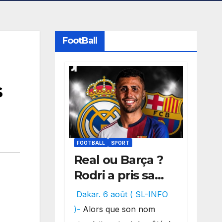
FootBall
s
FOOTBALL
SPORT
Real ou Barça ?
Rodri a pris sa
décision, un
Dakar. 6 août ( SL-INFO
choix qui
)-
Alors que son nom
pourrait faire