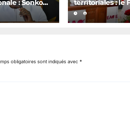
onale : Sonko
territoriales : le
e son feu vert
dénonce les ret
ze dossiers
et exige un
eurs
calendrier élect
précis
mps obligatoires sont indiqués avec
*