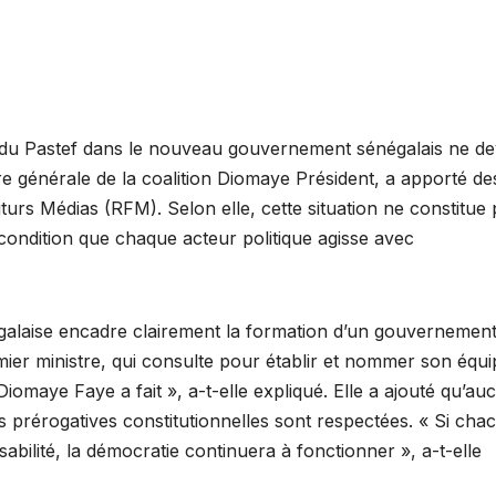
du Pastef dans le nouveau gouvernement sénégalais ne dev
re générale de la coalition Diomaye Président, a apporté de
turs Médias (RFM). Selon elle, cette situation ne constitue
à condition que chaque acteur politique agisse avec
égalaise encadre clairement la formation d’un gouvernement
er ministre, qui consulte pour établir et nommer son équi
iomaye Faye a fait », a-t-elle expliqué. Elle a ajouté qu’au
 les prérogatives constitutionnelles sont respectées. « Si cha
abilité, la démocratie continuera à fonctionner », a-t-elle