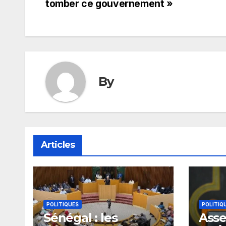
de
tomber ce gouvernement »
l’article
By
Articles
POLITIQUES
POLITIQ
Sénégal : les
Ass