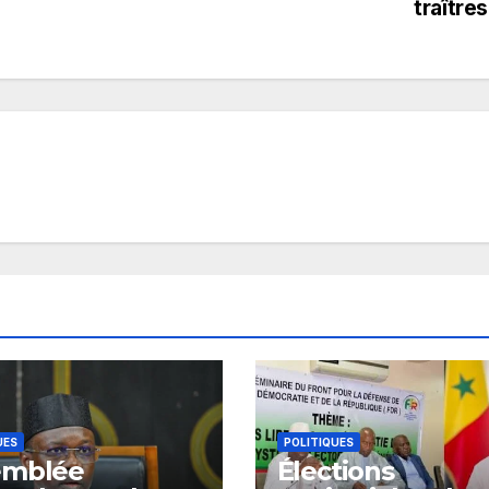
traître
UES
POLITIQUES
emblée
Élections