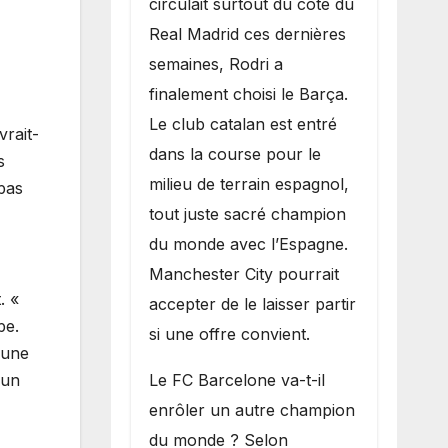
circulait surtout du côté du
grand bruit sur
Real Madrid ces dernières
le marché des
semaines, Rodri a
transferts.
finalement choisi le Barça.
Le club catalan est entré
rait-
dans la course pour le
s
milieu de terrain espagnol,
 pas
tout juste sacré champion
du monde avec l’Espagne.
Manchester City pourrait
. «
accepter de le laisser partir
pe.
si une offre convient.
cune
​Le FC Barcelone va-t-il
cun
enrôler un autre champion
du monde ? Selon