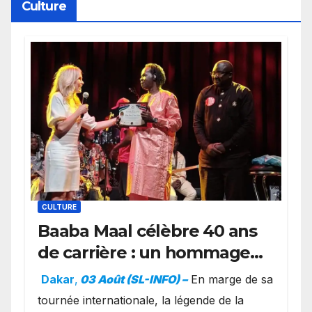
Culture
CULTURE
Baaba Maal célèbre 40 ans
de carrière : un hommage
exceptionnel à Oslo en
Dakar
,
03 Août (SL-INFO) –
​En marge de sa
présence de la famille
tournée internationale, la légende de la