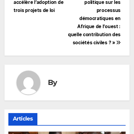
de
accélère l’adoption de
politique sur les
l’article
trois projets de loi
processus
démocratiques en
Afrique de l’ouest :
quelle contribution des
sociétés civiles ? »
By
Articles