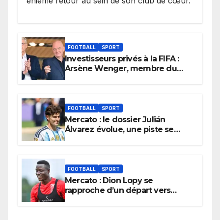
énième retour au sein de son club de cœur.
FOOTBALL
SPORT
Investisseurs privés à la FIFA :
Arsène Wenger, membre du
cabinet d’Infantino, brise le
silence
FOOTBALL
SPORT
Mercato : le dossier Julián
Álvarez évolue, une piste se
referme définitivement
FOOTBALL
SPORT
Mercato : Dion Lopy se
rapproche d’un départ vers
l’Arabie Saoudite