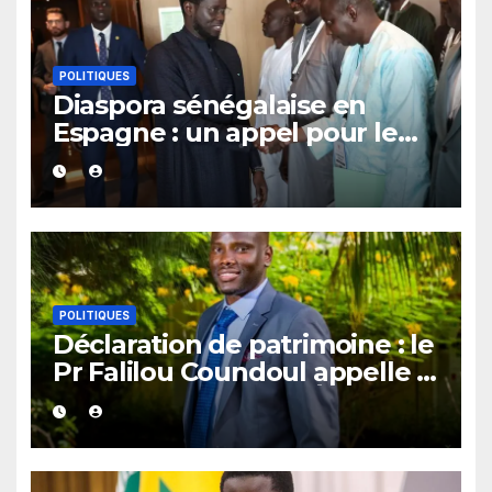
POLITIQUES
Diaspora sénégalaise en
Espagne : un appel pour le
retour d’un ministère dédié
aux Sénégalais de l’extérieur
POLITIQUES
Déclaration de patrimoine : le
Pr Falilou Coundoul appelle à
l’avènement d’un « État
préventif »