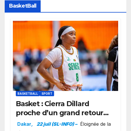
BasketBall
BASKETBALL
SPORT
Basket : Cierra Dillard
proche d’un grand retour
avec les Lionnes ?
Dakar
,
22 juil (SL-INFO) –
Éloignée de la