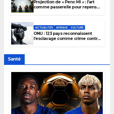
Projection de « Penc Mi » : l’art
comme passerelle pour repenser
la transmission des savoirs
africains.
ACTUALITÉS
AFRIQUE
CULTURE
ONU : 123 pays reconnaissent
l’esclavage comme crime contre
l’humanité, la France toujours en
retard sur le Code noi
Santé