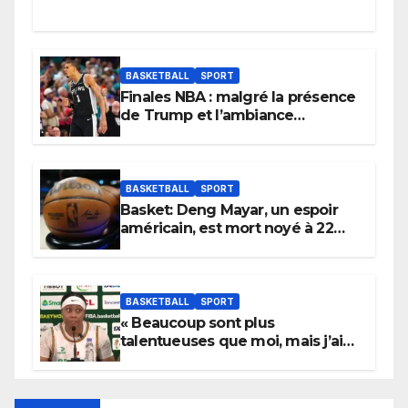
BASKETBALL
SPORT
Finales NBA : malgré la présence
de Trump et l’ambiance
électrique du Garden,
Wembanyama fait taire New
York
BASKETBALL
SPORT
Basket: Deng Mayar, un espoir
américain, est mort noyé à 22
ans
BASKETBALL
SPORT
« Beaucoup sont plus
talentueuses que moi, mais j’ai
persévéré » : le message fort de
Cierra Dillard