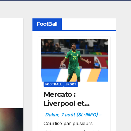
FootBall
FOOTBALL
SPORT
Mercato :
Liverpool et
Dortmund se
Dakar, 7 août (SL-INFO) –
positionnent en
Courtisé par plusieurs
favoris pour