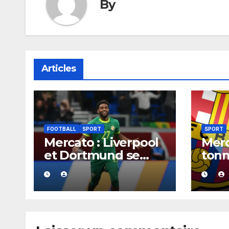
By
Articles
FOOTBALL
SPORT
SPORT
Mercato : Liverpool
Merc
et Dortmund se
tonn
positionnent en
aura
favoris pour
acco
recruter Ibrahim
Barç
Mbaye
cont
2030