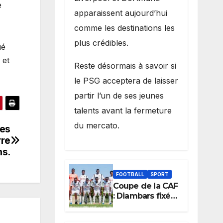
e
apparaissent aujourd’hui
comme les destinations les
plus crédibles.
ué
 et
Reste désormais à savoir si
le PSG acceptera de laisser
partir l’un de ses jeunes
talents avant la fermeture
du mercato.
des
rre
ns.
FOOTBALL
SPORT
Coupe de la CAF
: Diambars fixé
sur son destin
africain, l’ES