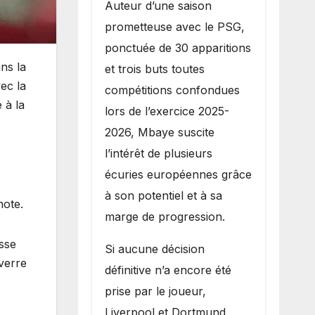
Auteur d’une saison
prometteuse avec le PSG,
ponctuée de 30 apparitions
ns la
et trois buts toutes
vec la
compétitions confondues
 à la
lors de l’exercice 2025-
2026, Mbaye suscite
l’intérêt de plusieurs
écuries européennes grâce
à son potentiel et à sa
 note.
marge de progression.
isse
Si aucune décision
verre
définitive n’a encore été
prise par le joueur,
Liverpool et Dortmund