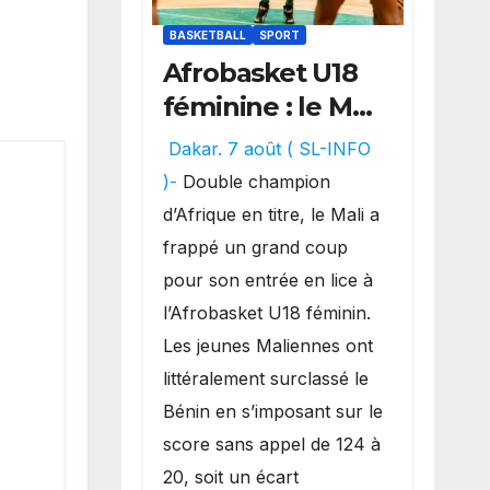
BASKETBALL
SPORT
Afrobasket U18
féminine : le Mali
réalise un
Dakar. 7 août ( SL-INFO
véritable festival
)-
Double champion
offensif et
d’Afrique en titre, le Mali a
inflige une
frappé un grand coup
lourde défaite
pour son entrée en lice à
au Bénin.
l’Afrobasket U18 féminin.
Les jeunes Maliennes ont
littéralement surclassé le
Bénin en s’imposant sur le
score sans appel de 124 à
20, soit un écart