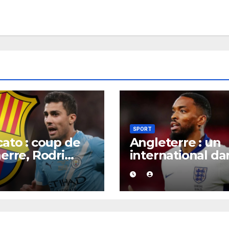
SPORT
ato : coup de
Angleterre : un
erre, Rodri
international da
it trouvé un
la tourmente,
rd XXL avec le
poursuivi après
a pour un
présumée
rat jusqu’en
agression surve
.
en boîte de nuit.