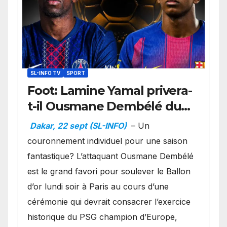
SL-INFO TV
SPORT
Foot: Lamine Yamal privera-
t-il Ousmane Dembélé du
Ballon d’or ?
Dakar, 22 sept (SL-INFO)
– Un
couronnement individuel pour une saison
fantastique? L’attaquant Ousmane Dembélé
est le grand favori pour soulever le Ballon
d’or lundi soir à Paris au cours d’une
cérémonie qui devrait consacrer l’exercice
historique du PSG champion d’Europe,