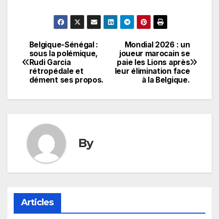
Belgique-Sénégal :
Mondial 2026 : un
Navigation
sous la polémique,
joueur marocain se
Rudi Garcia
paie les Lions après
de
rétropédale et
leur élimination face
dément ses propos.
à la Belgique.
l’article
By
Articles