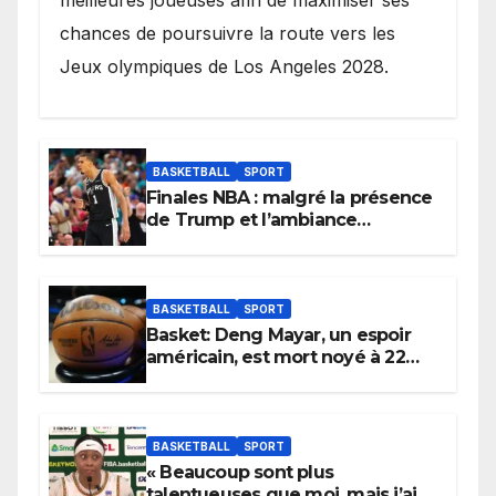
meilleures joueuses afin de maximiser ses
chances de poursuivre la route vers les
Jeux olympiques de Los Angeles 2028.
BASKETBALL
SPORT
Finales NBA : malgré la présence
de Trump et l’ambiance
électrique du Garden,
Wembanyama fait taire New
York
BASKETBALL
SPORT
Basket: Deng Mayar, un espoir
américain, est mort noyé à 22
ans
BASKETBALL
SPORT
« Beaucoup sont plus
talentueuses que moi, mais j’ai