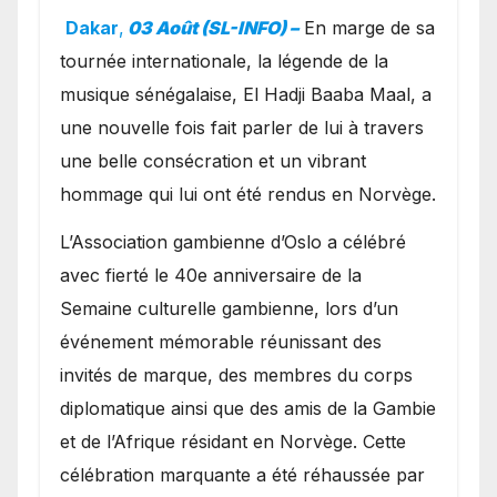
exceptionnel à Oslo en
Dakar
,
03 Août (SL-INFO) –
​En marge de sa
présence de la famille
tournée internationale, la légende de la
royale.
musique sénégalaise, El Hadji Baaba Maal, a
une nouvelle fois fait parler de lui à travers
une belle consécration et un vibrant
hommage qui lui ont été rendus en Norvège.
​L’Association gambienne d’Oslo a célébré
avec fierté le 40e anniversaire de la
Semaine culturelle gambienne, lors d’un
événement mémorable réunissant des
invités de marque, des membres du corps
diplomatique ainsi que des amis de la Gambie
et de l’Afrique résidant en Norvège. Cette
célébration marquante a été réhaussée par