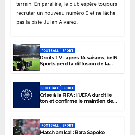
terrain. En parallèle, le club espère toujours
recruter un nouveau numéro 9 et ne lâche
pas la piste Julian Alvarez.
FOOTBALL
SPORT
Droits TV : après 14 saisons, beIN
Sports perd la diffusion de la
Liga
FOOTBALL
SPORT
Crise à la FIFA : l’UEFA durcit le
ton et confirme le maintien de
son boycott des Coupes du
monde.
FOOTBALL
SPORT
Match amical : Bara Sapoko