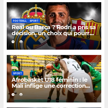
FOOTBALL
SPORT
Real ou Barça ? Rodri a pris sa
décision, un choix qui pourrait
faire grand bruit sur le
marché des transferts.
SPORT
Afrobasket U18 féminin : le
Mali inflige une correction
historique au Bénin avec plus
de 100 points d’écart