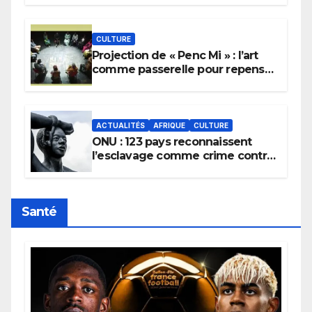
pluie.
CULTURE
Projection de « Penc Mi » : l’art
comme passerelle pour repenser
la transmission des savoirs
africains.
ACTUALITÉS
AFRIQUE
CULTURE
ONU : 123 pays reconnaissent
l’esclavage comme crime contre
l’humanité, la France toujours en
retard sur le Code noi
Santé