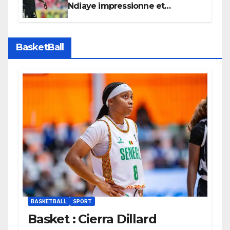
Ndiaye impressionne et
confirme son potentiel avec le
Bayern Munich
BasketBall
BASKETBALL
SPORT
Basket : Cierra Dillard