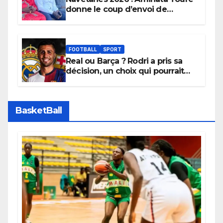
donne le coup d’envoi de
l’initiative « Zéro Violence »
depuis sa ville natale pour
promouvoir des compétitions
apaisées.
FOOTBALL
SPORT
Real ou Barça ? Rodri a pris sa
décision, un choix qui pourrait
faire grand bruit sur le marché
des transferts.
BasketBall