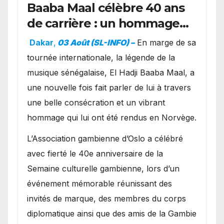
Baaba Maal célèbre 40 ans
de carrière : un hommage
exceptionnel à Oslo en
Dakar
,
03 Août (SL-INFO) –
​En marge de sa
présence de la famille
tournée internationale, la légende de la
royale.
musique sénégalaise, El Hadji Baaba Maal, a
une nouvelle fois fait parler de lui à travers
une belle consécration et un vibrant
hommage qui lui ont été rendus en Norvège.
​L’Association gambienne d’Oslo a célébré
avec fierté le 40e anniversaire de la
Semaine culturelle gambienne, lors d’un
événement mémorable réunissant des
invités de marque, des membres du corps
diplomatique ainsi que des amis de la Gambie