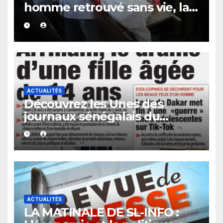
homme retrouvé sans vie, la
présence de traces de sang
alimente les premières
investigations.
ACTUALITÉS
Découvrez les Unes des
journaux sénégalais du
vendredi 07 août 2026
ACTUALITÉS
LA MATINALE DE SL-INFO :