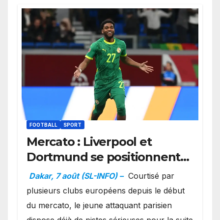
FOOTBALL
SPORT
Mercato : Liverpool et
Dortmund se positionnent
en favoris pour recruter
Dakar, 7 août (SL-INFO) –
Courtisé par
Ibrahim Mbaye
plusieurs clubs européens depuis le début
du mercato, le jeune attaquant parisien