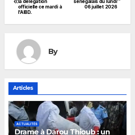
la délégation
sénégalais du lundi
de
officielle ce mardi à
06 juillet 2026
l’AIBD.
l’article
By
Articles
ACTUALITÉS
Drame à Darou Thioub : un