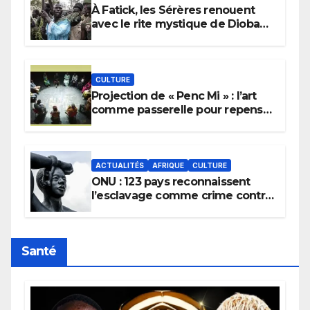
À Fatick, les Sérères renouent
avec le rite mystique de Diobaye
pour implorer le retour de la
pluie.
CULTURE
Projection de « Penc Mi » : l’art
comme passerelle pour repenser
la transmission des savoirs
africains.
ACTUALITÉS
AFRIQUE
CULTURE
ONU : 123 pays reconnaissent
l’esclavage comme crime contre
l’humanité, la France toujours en
retard sur le Code noi
Santé