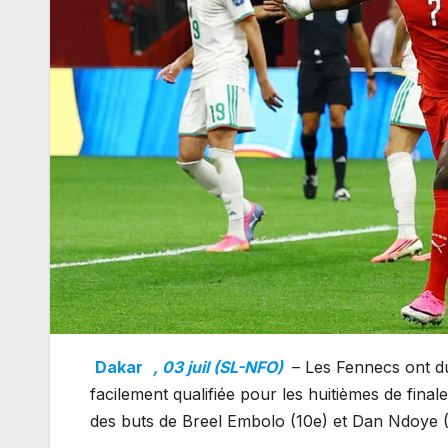
Dakar
, 03 juil (SL-NFO)
– Les Fennecs ont du
facilement qualifiée pour les huitièmes de fina
des buts de Breel Embolo (10e) et Dan Ndoye (