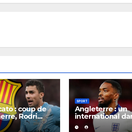
SPORT
ato : coup de
Angleterre : un
erre, Rodri
international da
it trouvé un
la tourmente,
rd XXL avec le
poursuivi après