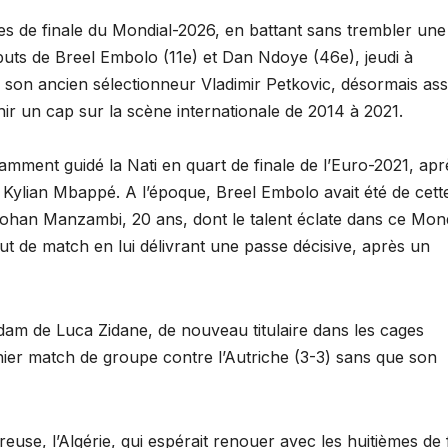
 8es de finale du Mondial-2026, en battant sans trembler une
 buts de Breel Embolo (11e) et Dan Ndoye (46e), jeudi à
à son ancien sélectionneur Vladimir Petkovic, désormais ass
chir un cap sur la scène internationale de 2014 à 2021.
tamment guidé la Nati en quart de finale de l’Euro-2021, apr
 Kylian Mbappé. A l’époque, Breel Embolo avait été de cett
ohan Manzambi, 20 ans, dont le talent éclate dans ce Mond
t de match en lui délivrant une passe décisive, après un
dam de Luca Zidane, de nouveau titulaire dans les cages
rnier match de groupe contre l’Autriche (3-3) sans que son
use, l’Algérie, qui espérait renouer avec les huitièmes de 