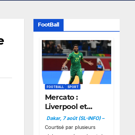
FootBall
e
FOOTBALL
SPORT
Mercato :
Liverpool et
Dortmund se
Dakar, 7 août (SL-INFO) –
positionnent en
Courtisé par plusieurs
favoris pour