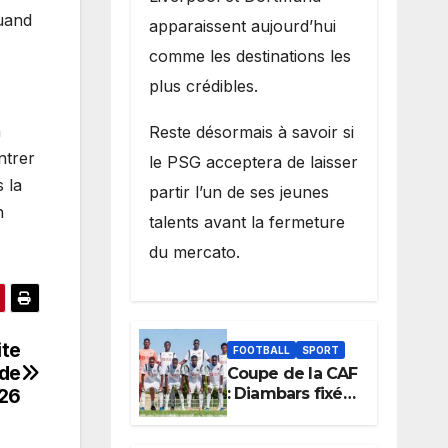
quand
apparaissent aujourd’hui
comme les destinations les
plus crédibles.
a
Reste désormais à savoir si
ntrer
le PSG acceptera de laisser
s la
partir l’un de ses jeunes
n
talents avant la fermeture
du mercato.
ite
FOOTBALL
SPORT
 de
Coupe de la CAF
026
: Diambars fixé
sur son destin
africain, l’ES