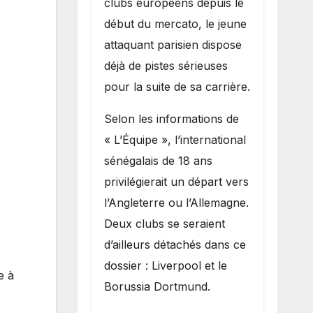
clubs européens depuis le
recruter Ibrahim
début du mercato, le jeune
Mbaye
attaquant parisien dispose
déjà de pistes sérieuses
pour la suite de sa carrière.
Selon les informations de
« L’Équipe », l’international
sénégalais de 18 ans
privilégierait un départ vers
l’Angleterre ou l’Allemagne.
Deux clubs se seraient
d’ailleurs détachés dans ce
dossier : Liverpool et le
e à
Borussia Dortmund.