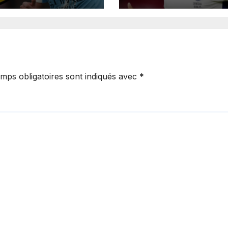
a pour un
présumée
rat jusqu’en
agression surve
.
en boîte de nuit.
mps obligatoires sont indiqués avec
*