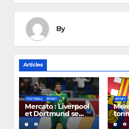
By
Articles
FOOTBALL
SPORT
SPORT
Mercato : Liverpool
Merc
et Dortmund se
tonn
positionnent en
aura
favoris pour
acco