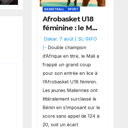
BASKETBALL
SPORT
nue
Afrobasket U18
féminine : le Mali
réalise un
Dakar. 7 août ( SL-INFO
véritable festival
)-
Double champion
offensif et
d’Afrique en titre, le Mali a
inflige une
frappé un grand coup
lourde défaite
pour son entrée en lice à
au Bénin.
l’Afrobasket U18 féminin.
Les jeunes Maliennes ont
littéralement surclassé le
Bénin en s’imposant sur le
score sans appel de 124 à
20, soit un écart