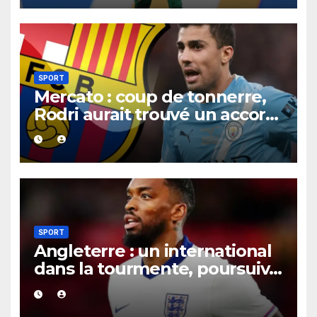
SPORT
Mercato : coup de tonnerre,
Rodri aurait trouvé un accord
XXL avec le Barça pour un
contrat jusqu’en 2030.
SPORT
Angleterre : un international
dans la tourmente, poursuivi
après une présumée
agression survenue en boîte