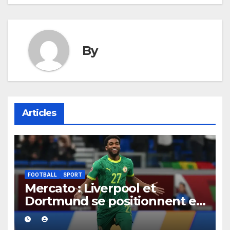
l’article
By
Articles
FOOTBALL
SPORT
Mercato : Liverpool et
Dortmund se positionnent en
favoris pour recruter Ibrahim
Mbaye