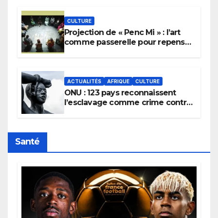
pluie.
CULTURE
Projection de « Penc Mi » : l’art
comme passerelle pour repenser
la transmission des savoirs
africains.
ACTUALITÉS
AFRIQUE
CULTURE
ONU : 123 pays reconnaissent
l’esclavage comme crime contre
l’humanité, la France toujours en
retard sur le Code noi
Santé