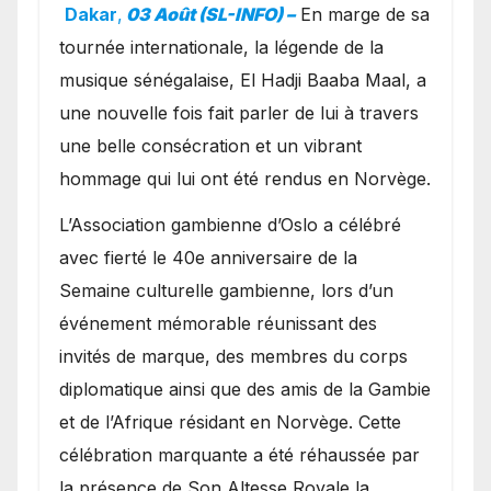
exceptionnel à Oslo en
Dakar
,
03 Août (SL-INFO) –
​En marge de sa
présence de la famille
tournée internationale, la légende de la
royale.
musique sénégalaise, El Hadji Baaba Maal, a
une nouvelle fois fait parler de lui à travers
une belle consécration et un vibrant
hommage qui lui ont été rendus en Norvège.
​L’Association gambienne d’Oslo a célébré
avec fierté le 40e anniversaire de la
Semaine culturelle gambienne, lors d’un
événement mémorable réunissant des
invités de marque, des membres du corps
diplomatique ainsi que des amis de la Gambie
et de l’Afrique résidant en Norvège. Cette
célébration marquante a été réhaussée par
la présence de Son Altesse Royale la