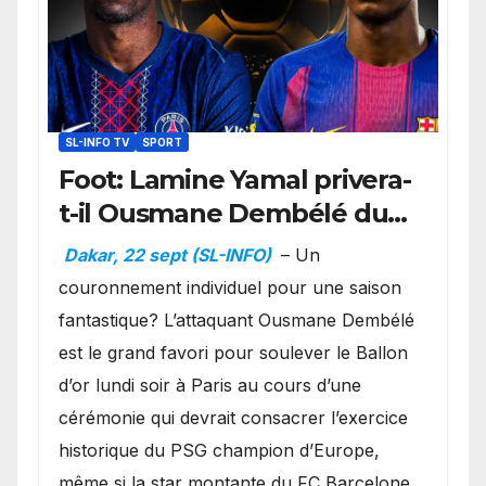
SL-INFO TV
SPORT
Foot: Lamine Yamal privera-
t-il Ousmane Dembélé du
Ballon d’or ?
Dakar, 22 sept (SL-INFO)
– Un
couronnement individuel pour une saison
fantastique? L’attaquant Ousmane Dembélé
est le grand favori pour soulever le Ballon
d’or lundi soir à Paris au cours d’une
cérémonie qui devrait consacrer l’exercice
historique du PSG champion d’Europe,
même si la star montante du FC Barcelone