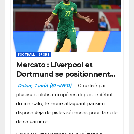
FOOTBALL
SPORT
Mercato : Liverpool et
Dortmund se positionnent
en favoris pour recruter
Dakar, 7 août (SL-INFO) –
Courtisé par
Ibrahim Mbaye
plusieurs clubs européens depuis le début
du mercato, le jeune attaquant parisien
dispose déjà de pistes sérieuses pour la suite
de sa carrière.