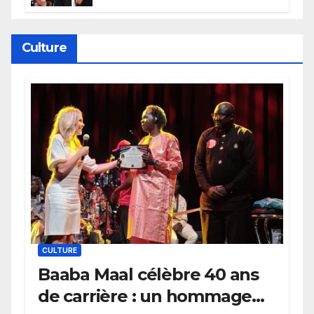
électrique du Garden,
Wembanyama fait taire New
York
Culture
CULTURE
Baaba Maal célèbre 40 ans
de carrière : un hommage