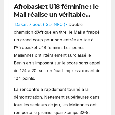
Afrobasket U18 féminine : le
Mali réalise un véritable
festival offensif et inflige
Dakar. 7 août ( SL-INFO )-
Double
une lourde défaite au
champion d’Afrique en titre, le Mali a frappé
Bénin.
un grand coup pour son entrée en lice à
l’Afrobasket U18 féminin. Les jeunes
Maliennes ont littéralement surclassé le
Bénin en s’imposant sur le score sans appel
de 124 à 20, soit un écart impressionnant de
104 points.
La rencontre a rapidement tourné à la
démonstration. Nettement supérieures dans
tous les secteurs de jeu, les Maliennes ont
remporté le premier quart-temps 32-9,