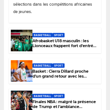
sélections dans les compétitions africaines
de jeunes.
BASKETBALL
SPORT
Afrobasket U18 masculin : les
Lionceaux frappent fort d’entrée
et lancent idéalement leur
tournoi.
BASKETBALL
SPORT
Basket : Cierra Dillard proche
d’un grand retour avec les
Lionnes ?
BASKETBALL
SPORT
Finales NBA : malgré la présence
de Trump et l’ambiance