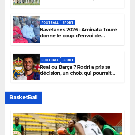
sera son premier obstacle.
FOOTBALL
SPORT
Navétanes 2026 : Aminata Touré
donne le coup d’envoi de
l’initiative « Zéro Violence »
depuis sa ville natale pour
promouvoir des compétitions
apaisées.
FOOTBALL
SPORT
Real ou Barça ? Rodri a pris sa
décision, un choix qui pourrait
faire grand bruit sur le marché
des transferts.
BasketBall