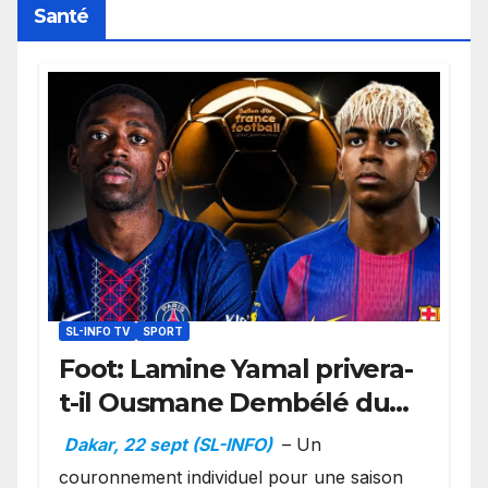
Santé
SL-INFO TV
SPORT
Foot: Lamine Yamal privera-
t-il Ousmane Dembélé du
Ballon d’or ?
Dakar, 22 sept (SL-INFO)
– Un
couronnement individuel pour une saison