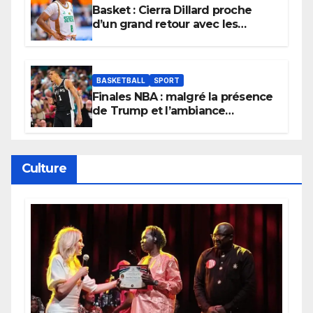
Basket : Cierra Dillard proche
d’un grand retour avec les
Lionnes ?
BASKETBALL
SPORT
Finales NBA : malgré la présence
de Trump et l’ambiance
électrique du Garden,
Wembanyama fait taire New
York
Culture