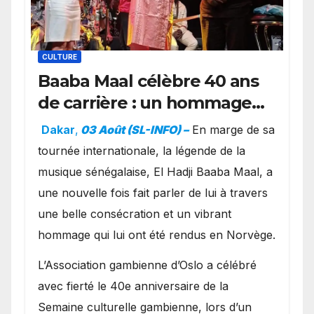
CULTURE
Baaba Maal célèbre 40 ans
de carrière : un hommage
exceptionnel à Oslo en
Dakar
,
03 Août (SL-INFO) –
​En marge de sa
présence de la famille
tournée internationale, la légende de la
royale.
musique sénégalaise, El Hadji Baaba Maal, a
une nouvelle fois fait parler de lui à travers
une belle consécration et un vibrant
hommage qui lui ont été rendus en Norvège.
​L’Association gambienne d’Oslo a célébré
avec fierté le 40e anniversaire de la
Semaine culturelle gambienne, lors d’un