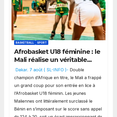
BASKETBALL
SPORT
Afrobasket U18 féminine : le
Mali réalise un véritable
festival offensif et inflige
Dakar. 7 août ( SL-INFO )-
Double
une lourde défaite au
champion d’Afrique en titre, le Mali a frappé
Bénin.
un grand coup pour son entrée en lice à
l’Afrobasket U18 féminin. Les jeunes
Maliennes ont littéralement surclassé le
Bénin en s’imposant sur le score sans appel
de 124 à 20, soit un écart impressionnant de