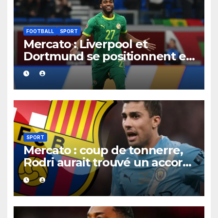
FOOTBALL
SPORT
Mercato : Liverpool et
Dortmund se positionnent en
favoris pour recruter Ibrahim
Mbaye
SPORT
Mercato : coup de tonnerre,
Rodri aurait trouvé un accord
XXL avec le Barça pour un
contrat jusqu’en 2030.