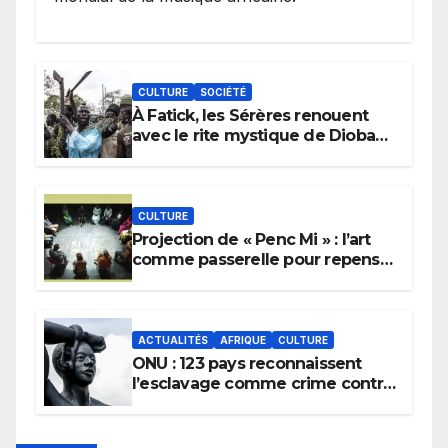
CULTURE
SOCIÉTÉ
À Fatick, les Sérères renouent
avec le rite mystique de Diobaye
pour implorer le retour de la
pluie.
CULTURE
Projection de « Penc Mi » : l’art
comme passerelle pour repenser
la transmission des savoirs
africains.
ACTUALITÉS
AFRIQUE
CULTURE
ONU : 123 pays reconnaissent
l’esclavage comme crime contre
l’humanité, la France toujours en
retard sur le Code noi