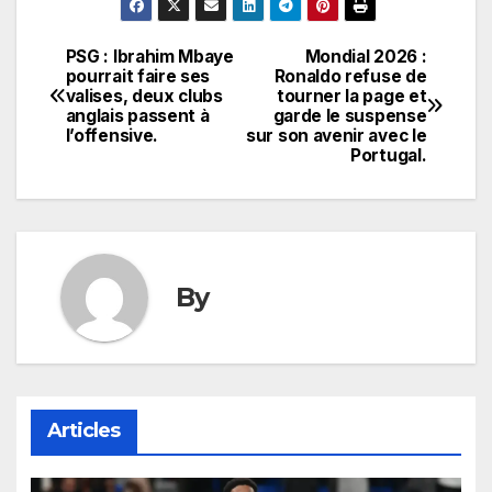
PSG : Ibrahim Mbaye
Mondial 2026 :
Navigation
pourrait faire ses
Ronaldo refuse de
valises, deux clubs
tourner la page et
de
anglais passent à
garde le suspense
l’offensive.
sur son avenir avec le
l’article
Portugal.
By
Articles