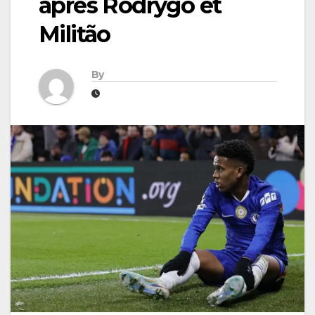
après Rodrygo et
Militão
By