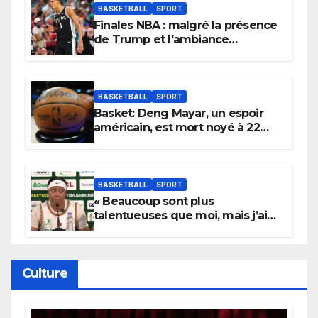
BASKETBALL
SPORT
Finales NBA : malgré la présence
de Trump et l’ambiance
électrique du Garden,
Wembanyama fait taire New
York
BASKETBALL
SPORT
Basket: Deng Mayar, un espoir
américain, est mort noyé à 22
ans
BASKETBALL
SPORT
« Beaucoup sont plus
talentueuses que moi, mais j’ai
persévéré » : le message fort de
Cierra Dillard
Culture