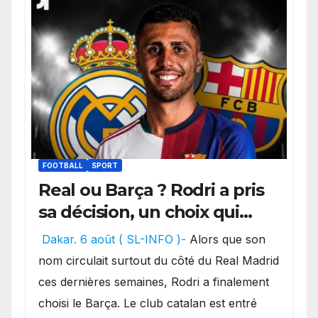
FOOTBALL
SPORT
Real ou Barça ? Rodri a pris
sa décision, un choix qui
pourrait faire grand bruit
Dakar. 6 août ( SL-INFO )-
Alors que son
sur le marché des
nom circulait surtout du côté du Real Madrid
transferts.
ces dernières semaines, Rodri a finalement
choisi le Barça. Le club catalan est entré