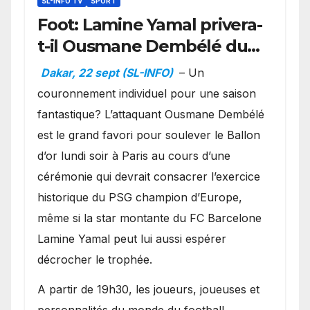
SL-INFO TV
SPORT
Foot: Lamine Yamal privera-
t-il Ousmane Dembélé du
Ballon d’or ?
Dakar, 22 sept (SL-INFO)
– Un
couronnement individuel pour une saison
fantastique? L’attaquant Ousmane Dembélé
est le grand favori pour soulever le Ballon
d’or lundi soir à Paris au cours d’une
cérémonie qui devrait consacrer l’exercice
historique du PSG champion d’Europe,
même si la star montante du FC Barcelone
Lamine Yamal peut lui aussi espérer
décrocher le trophée.
A partir de 19h30, les joueurs, joueuses et
personnalités du monde du football