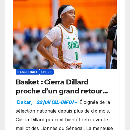
BASKETBALL
SPORT
Basket : Cierra Dillard
proche d’un grand retour
avec les Lionnes ?
Dakar
,
22 juil (SL-INFO) –
Éloignée de la
sélection nationale depuis plus de dix mois,
Cierra Dillard pourrait bientôt retrouver le
maillot des Lionnes du Sénégal. La meneuse