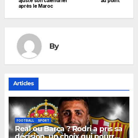
ajuste son calendrier
au point
après le Maroc
l’article
By
Articles
FOOTBALL
SPORT
Real ou Barça ? Rodri a pris sa
décision, un choix qui pourrait