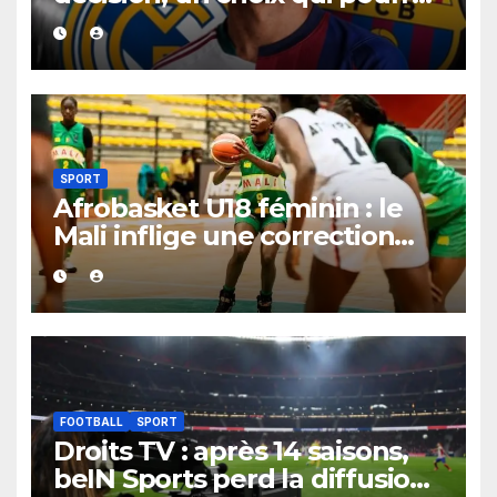
faire grand bruit sur le
marché des transferts.
SPORT
Afrobasket U18 féminin : le
Mali inflige une correction
historique au Bénin avec plus
de 100 points d’écart
FOOTBALL
SPORT
Droits TV : après 14 saisons,
beIN Sports perd la diffusion