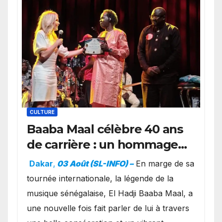
CULTURE
Baaba Maal célèbre 40 ans
de carrière : un hommage
exceptionnel à Oslo en
Dakar
,
03 Août (SL-INFO) –
​En marge de sa
présence de la famille
tournée internationale, la légende de la
royale.
musique sénégalaise, El Hadji Baaba Maal, a
une nouvelle fois fait parler de lui à travers