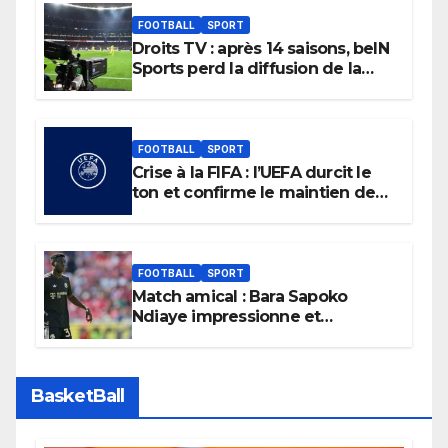
FOOTBALL
SPORT
Droits TV : après 14 saisons, beIN
Sports perd la diffusion de la
Liga
FOOTBALL
SPORT
Crise à la FIFA : l’UEFA durcit le
ton et confirme le maintien de
son boycott des Coupes du
monde.
FOOTBALL
SPORT
Match amical : Bara Sapoko
Ndiaye impressionne et
confirme son potentiel avec le
Bayern Munich
BasketBall