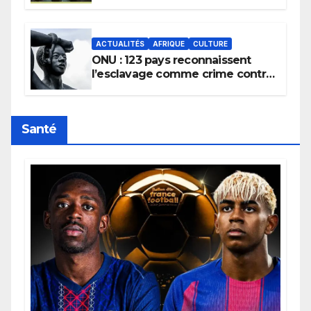
la transmission des savoirs
africains.
ACTUALITÉS
AFRIQUE
CULTURE
ONU : 123 pays reconnaissent
l’esclavage comme crime contre
l’humanité, la France toujours en
retard sur le Code noi
Santé