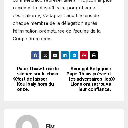
rapide et la plus efficace pour chaque
destination », s’adaptant aux besoins de
chaque membre de la délégation après
l’élimination prématurée de l’équipe de la
Coupe du monde.
Pape Thiaw brise le
Sénégal-Belgique :
Navigation
silence sur le choix
Pape Thiaw prévient
fort de laisser
les adversaires, les
de
Koulibaly hors du
Lions ont retrouvé
onze.
leur confiance.
l’article
By