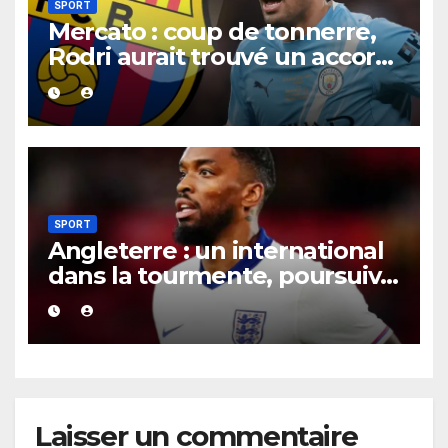
SPORT
Mercato : coup de tonnerre,
Rodri aurait trouvé un accord
XXL avec le Barça pour un
contrat jusqu’en 2030.
SPORT
Angleterre : un international
dans la tourmente, poursuivi
après une présumée
agression survenue en boîte
de nuit.
Laisser un commentaire