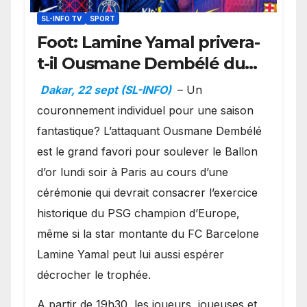
SL-INFO TV
SPORT
Foot: Lamine Yamal privera-
t-il Ousmane Dembélé du
Ballon d’or ?
Dakar, 22 sept (SL-INFO)
– Un
couronnement individuel pour une saison
fantastique? L’attaquant Ousmane Dembélé
est le grand favori pour soulever le Ballon
d’or lundi soir à Paris au cours d’une
cérémonie qui devrait consacrer l’exercice
historique du PSG champion d’Europe,
même si la star montante du FC Barcelone
Lamine Yamal peut lui aussi espérer
décrocher le trophée.
A partir de 19h30, les joueurs, joueuses et