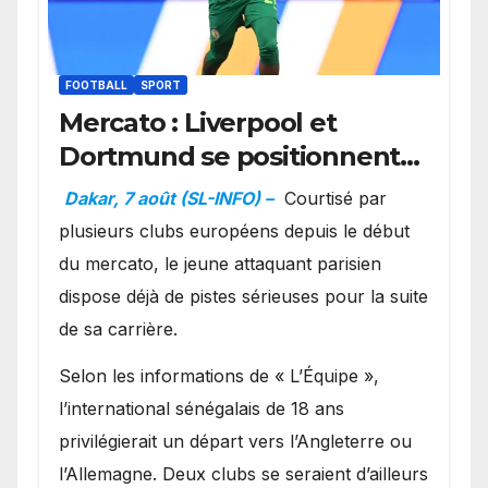
FOOTBALL
SPORT
Mercato : Liverpool et
Dortmund se positionnent
en favoris pour recruter
Dakar, 7 août (SL-INFO) –
Courtisé par
Ibrahim Mbaye
plusieurs clubs européens depuis le début
du mercato, le jeune attaquant parisien
dispose déjà de pistes sérieuses pour la suite
de sa carrière.
Selon les informations de « L’Équipe »,
l’international sénégalais de 18 ans
privilégierait un départ vers l’Angleterre ou
l’Allemagne. Deux clubs se seraient d’ailleurs