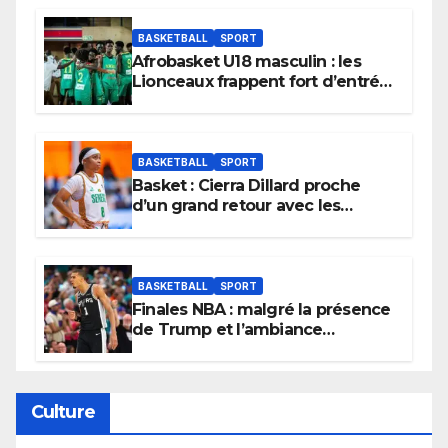
BASKETBALL
SPORT
Afrobasket U18 masculin : les
Lionceaux frappent fort d’entrée
et lancent idéalement leur
tournoi.
BASKETBALL
SPORT
Basket : Cierra Dillard proche
d’un grand retour avec les
Lionnes ?
BASKETBALL
SPORT
Finales NBA : malgré la présence
de Trump et l’ambiance
électrique du Garden,
Wembanyama fait taire New
York
Culture