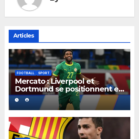
Articles
FOOTBALL
SPORT
Mercato : Liverpool et
Dortmund se positionnent en
favoris pour recruter Ibrahim
Mbaye