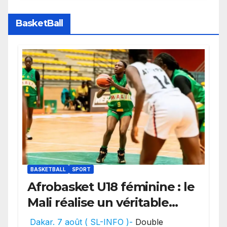
des transferts.
BasketBall
BASKETBALL
SPORT
Afrobasket U18 féminine : le
Mali réalise un véritable
festival offensif et inflige
Dakar. 7 août ( SL-INFO )-
Double