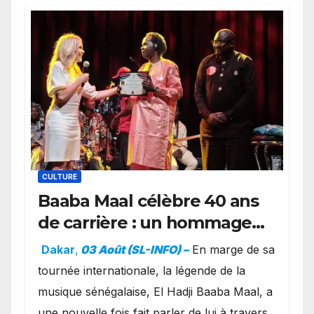
CULTURE
Baaba Maal célèbre 40 ans
de carrière : un hommage
exceptionnel à Oslo en
Dakar
,
03 Août (SL-INFO) –
​En marge de sa
présence de la famille
tournée internationale, la légende de la
royale.
musique sénégalaise, El Hadji Baaba Maal, a
une nouvelle fois fait parler de lui à travers