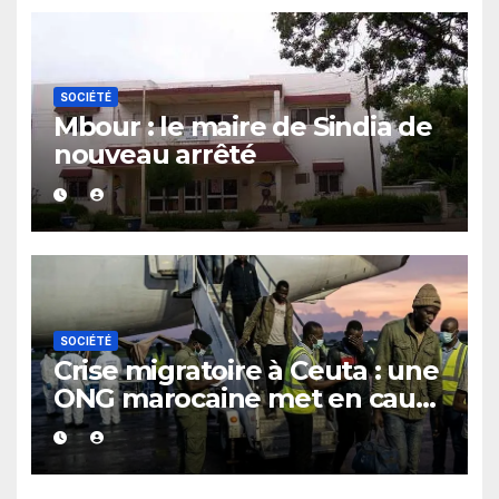
SOCIÉTÉ
Mbour : le maire de Sindia de
nouveau arrêté
SOCIÉTÉ
Crise migratoire à Ceuta : une
ONG marocaine met en cause
les responsabilités de Rabat
et de Madrid