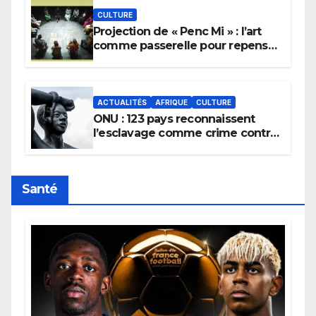
CULTURE
Projection de « Penc Mi » : l’art
comme passerelle pour repenser
la transmission des savoirs
africains.
ACTUALITÉS
AFRIQUE
CULTURE
ONU : 123 pays reconnaissent
l’esclavage comme crime contre
l’humanité, la France toujours en
retard sur le Code noi
Santé