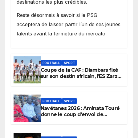
destinations les plus crédibles.
Reste désormais à savoir si le PSG
acceptera de laisser partir l’un de ses jeunes
talents avant la fermeture du mercato.
FOOTBALL
SPORT
Coupe de la CAF : Diambars fixé
sur son destin africain, l’ES Zarzis
sera son premier obstacle.
FOOTBALL
SPORT
Navétanes 2026 : Aminata Touré
donne le coup d’envoi de
l’initiative « Zéro Violence »
depuis sa ville natale pour
promouvoir des compétitions