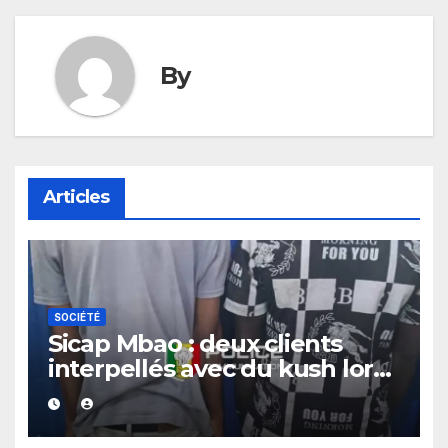
By
Articles
SOCIÉTÉ
Sicap Mbao : deux clients
interpellés avec du kush lors
d’un contrôle de police dans
un bar