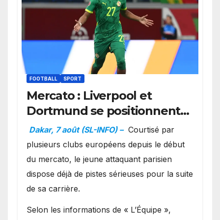
FOOTBALL
SPORT
Mercato : Liverpool et
Dortmund se positionnent
en favoris pour recruter
Dakar, 7 août (SL-INFO) –
Courtisé par
Ibrahim Mbaye
plusieurs clubs européens depuis le début
du mercato, le jeune attaquant parisien
dispose déjà de pistes sérieuses pour la suite
de sa carrière.
Selon les informations de « L’Équipe »,