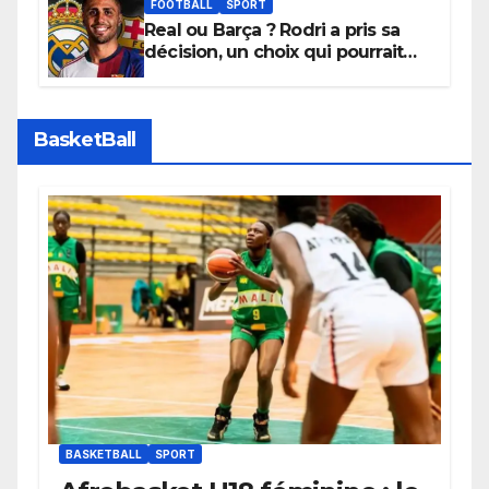
apaisées.
FOOTBALL
SPORT
Real ou Barça ? Rodri a pris sa
décision, un choix qui pourrait
faire grand bruit sur le marché
des transferts.
BasketBall
BASKETBALL
SPORT