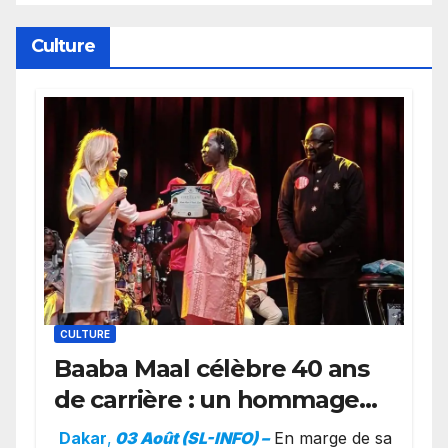
Wembanyama fait taire New
York
Culture
CULTURE
Baaba Maal célèbre 40 ans
de carrière : un hommage
exceptionnel à Oslo en
Dakar
,
03 Août (SL-INFO) –
​En marge de sa