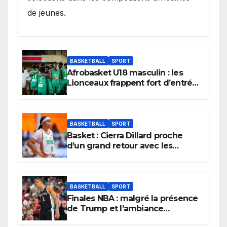
de jeunes.
BASKETBALL
SPORT
Afrobasket U18 masculin : les
Lionceaux frappent fort d’entrée
et lancent idéalement leur
tournoi.
BASKETBALL
SPORT
Basket : Cierra Dillard proche
d’un grand retour avec les
Lionnes ?
BASKETBALL
SPORT
Finales NBA : malgré la présence
de Trump et l’ambiance
électrique du Garden,