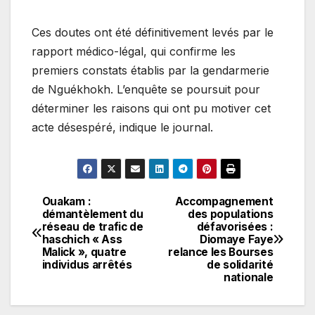
Ces doutes ont été définitivement levés par le
rapport médico-légal, qui confirme les
premiers constats établis par la gendarmerie
de Nguékhokh. L’enquête se poursuit pour
déterminer les raisons qui ont pu motiver cet
acte désespéré, indique le journal.
Ouakam :
Accompagnement
Navigation
démantèlement du
des populations
réseau de trafic de
défavorisées :
de
haschich « Ass
Diomaye Faye
Malick », quatre
relance les Bourses
l’article
individus arrêtés
de solidarité
nationale