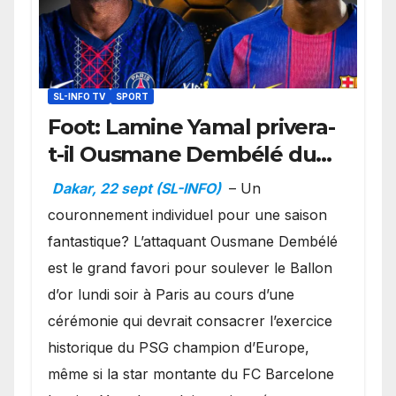
SL-INFO TV
SPORT
Foot: Lamine Yamal privera-
t-il Ousmane Dembélé du
Ballon d’or ?
Dakar, 22 sept (SL-INFO)
– Un
couronnement individuel pour une saison
fantastique? L’attaquant Ousmane Dembélé
est le grand favori pour soulever le Ballon
d’or lundi soir à Paris au cours d’une
cérémonie qui devrait consacrer l’exercice
historique du PSG champion d’Europe,
même si la star montante du FC Barcelone