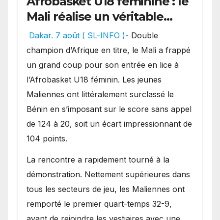
Afrobasket U18 féminine : le
Mali réalise un véritable
festival offensif et inflige
Dakar. 7 août ( SL-INFO )-
Double
une lourde défaite au
champion d’Afrique en titre, le Mali a frappé
Bénin.
un grand coup pour son entrée en lice à
l’Afrobasket U18 féminin. Les jeunes
Maliennes ont littéralement surclassé le
Bénin en s’imposant sur le score sans appel
de 124 à 20, soit un écart impressionnant de
104 points.
La rencontre a rapidement tourné à la
démonstration. Nettement supérieures dans
tous les secteurs de jeu, les Maliennes ont
remporté le premier quart-temps 32-9,
avant de rejoindre les vestiaires avec une